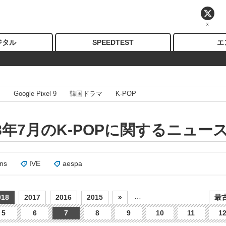
X
ジタル
SPEEDTEST
エ
I
Google Pixel 9
韓国ドラマ
K-POP
18年7月のK-POPに関するニュー
ns
IVE
aespa
…
018
2017
2016
2015
»
最古
5
6
7
8
9
10
11
1