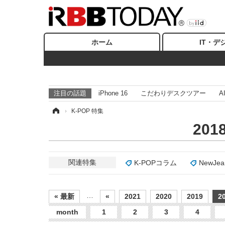
ホーム
IT・デ
注目の話題
iPhone 16
こだわりデスクツアー
A
ホーム
›
K-POP 特集
20
関連特集
K-POPコラム
NewJea
…
« 最新
«
2021
2020
2019
2
month
1
2
3
4