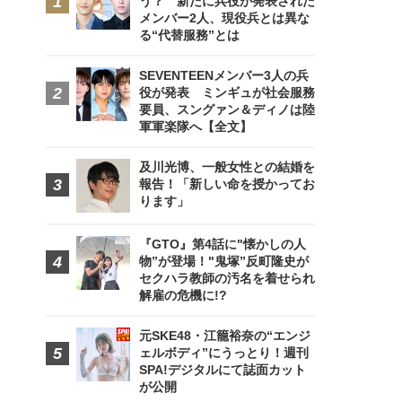
う？ 新たに兵役が発表された
メンバー2人、現役兵とは異な
る“代替服務”とは
SEVENTEENメンバー3人の兵
役が発表 ミンギュが社会服務
要員、スングァン＆ディノは陸
軍軍楽隊へ【全文】
及川光博、一般女性との結婚を
報告！「新しい命を授かってお
ります」
『GTO』第4話に"懐かしの人
物”が登場！"鬼塚”反町隆史が
セクハラ教師の汚名を着せられ
解雇の危機に!?
元SKE48・江籠裕奈の“エンジ
ェルボディ”にうっとり！週刊
SPA!デジタルにて誌面カット
が公開