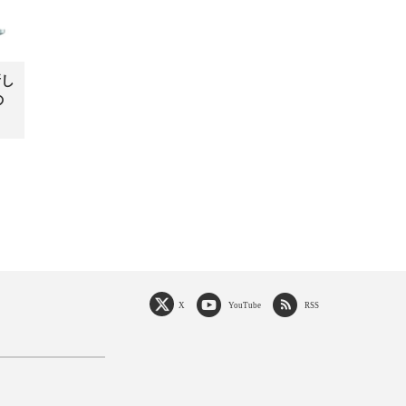
新し
の
X
YouTube
RSS