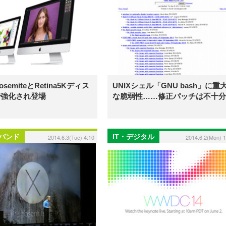
osemiteとRetina5Kディス
UNIXシェル「GNU bash」に重
で強化され登場
な脆弱性……修正パッチは不十分
バンド
IT・デジタル
2014.6.3(Tue) 4:10
2014.6.2(Mon) 1