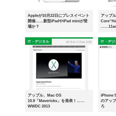
Appleが10月22日にプレスイベント
アップル
開催……新型iPadやiPad miniが登
Core“
場か？
……11
IT・デジタル
IT・デ
2013.6.11(Tue) 3:35
アップル、Mac OS
iPhon
10.9「Mavericks」を発表！……
のアップ
WWDC 2013
ろ