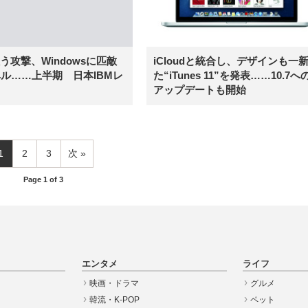
iCloudと統合し、デザインも一
狙う攻撃、Windowsに匹敵
た“iTunes 11”を発表……10.7へ
ル……上半期 日本IBMレ
アップデートも開始
1
2
3
次
Page 1 of 3
エンタメ
ライフ
映画・ドラマ
グルメ
韓流・K-POP
ペット