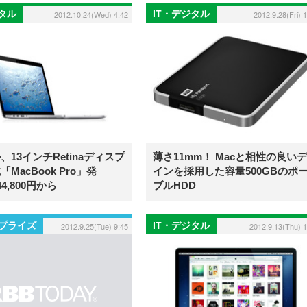
ジタル
IT・デジタル
2012.10.24(Wed) 4:42
2012.9.28(Fri) 
、13インチRetinaディスプ
薄さ11mm！ Macと相性の良い
MacBook Pro」発
インを採用した容量500GBのポ
4,800円から
ブルHDD
プライズ
IT・デジタル
2012.9.25(Tue) 9:45
2012.9.13(Thu) 1