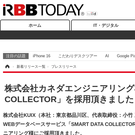
ホーム
IT・デジタル
注目の話題
iPhone 16
こだわりデスクツアー
AI
Google Pi
ム
›
新着リリース一覧
›
プレスリリース
株式会社カネダエンジニアリング様に
COLLECTOR」を採用頂きまし
株式会社KUIX（本社：東京都品川区、代表取締役：小竹 
WEBデータベースサービス「SMART DATA COLLE
ニアリング様にご採用頂きました。