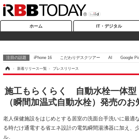
ホーム
IT・デジタル
注目の話題
iPhone 16
こだわりデスクツアー
AI
Google Pi
ム
›
新着リリース一覧
›
プレスリリース
施工もらくらく 自動水栓一体型
（瞬間加温式自動水栓）発売のお
老人保健施設をはじめとする居室の洗面台手洗いに最適
る時だけ通電する省エネ設計の電気瞬間湯沸器に加え、
ル。