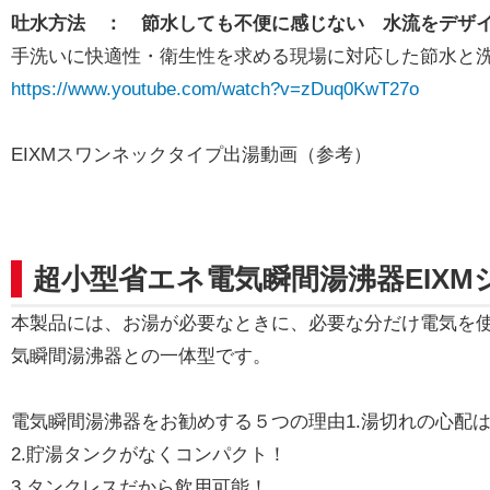
吐水方法 ： 節水しても不便に感じない 水流をデザ
手洗いに快適性・衛生性を求める現場に対応した節水と
https://www.youtube.com/watch?v=zDuq0KwT27o
EIXMスワンネックタイプ出湯動画（参考）
超小型省エネ電気瞬間湯沸器EIXM
本製品には、お湯が必要なときに、必要な分だけ電気を
気瞬間湯沸器との一体型です。
電気瞬間湯沸器をお勧めする５つの理由1.湯切れの心配
2.貯湯タンクがなくコンパクト！
3.タンクレスだから飲用可能！