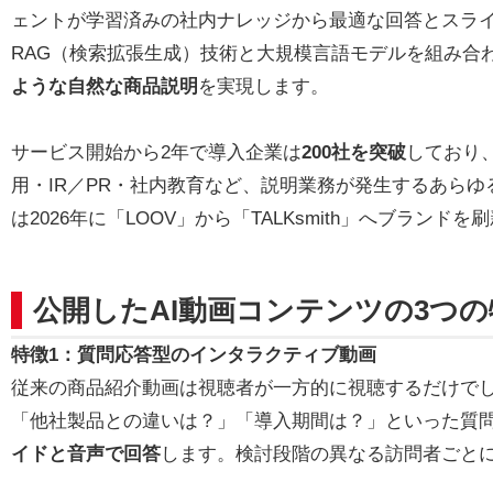
ェントが学習済みの社内ナレッジから最適な回答とスラ
RAG（検索拡張生成）技術と大規模言語モデルを組み合
ような自然な商品説明
を実現します。
サービス開始から2年で導入企業は
200社を突破
しており
用・IR／PR・社内教育など、説明業務が発生するあら
は2026年に「LOOV」から「TALKsmith」へブランド
公開したAI動画コンテンツの3つの
特徴1：質問応答型のインタラクティブ動画
従来の商品紹介動画は視聴者が一方的に視聴するだけでし
「他社製品との違いは？」「導入期間は？」といった質
イドと音声で回答
します。検討段階の異なる訪問者ごと