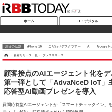
ホーム
IT・デジタル
注目の話題
iPhone 16
こだわりデスクツアー
AI
Google Pi
ム
›
新着リリース一覧
›
プレスリリース
顧客接点のAIエージェント化をデ
第一弾として「AdvaNceD Io
応答型AI動画プレゼンを導入
質問応答型AIエージェントが「スマートチェックイン」をは