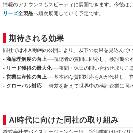
情報のアナウンスもスピーディに展開できます。今後は
リーズ
全製品
へ順次展開していく予定です。
期待される効果
同社では本AI動画の公開により、以下の効果を見込んで
-
商品理解度の向上
──視聴者の質問に即応し、検討期の
-
リード獲得の最大化
──夜間・休日の問い合わせ取りこ
-
営業生産性の向上
──基本的な質問対応をAIが代替し
-
グローバル対応
──時差を超えて世界中の検討企業に同
AI時代に向けた同社の取り組み
株式会社デバイスエージェンシーは、宿泊業向けIoTソ