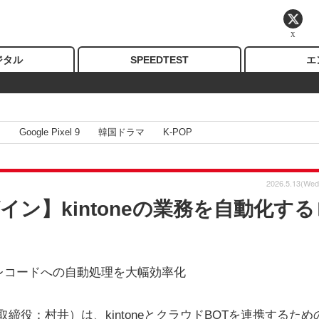
X
ジタル
SPEEDTEST
エ
I
Google Pixel 9
韓国ドラマ
K-POP
2026.5.13(Wed
イン】kintoneの業務を自動化する
レコードへの自動処理を大幅効率化
取締役：村井）は、kintoneとクラウドBOTを連携するため