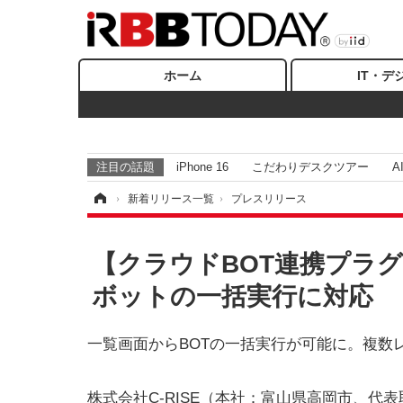
ホーム
IT・デ
注目の話題
iPhone 16
こだわりデスクツアー
A
ホーム
›
新着リリース一覧
›
プレスリリース
【クラウドBOT連携プラグ
ボットの一括実行に対応
一覧画面からBOTの一括実行が可能に。複数
株式会社C-RISE（本社：富山県高岡市、代表