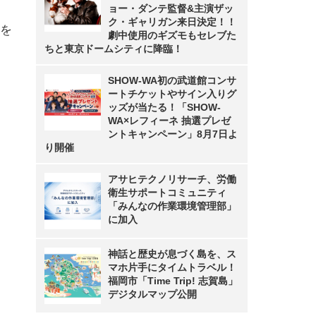
ョー・ダンテ監督&主演ザッ
ク・ギャリガン来日決定！！
報を
劇中使用のギズモもセレブた
ちと東京ドームシティに降臨！
SHOW-WA初の武道館コンサ
ートチケットやサイン入りグ
ッズが当たる！「SHOW-
WA×レフィーネ 抽選プレゼ
ントキャンペーン」8月7日よ
り開催
アサヒテクノリサーチ、労働
衛生サポートコミュニティ
「みんなの作業環境管理部」
に加入
神話と歴史が息づく島を、ス
マホ片手にタイムトラベル！
福岡市「Time Trip! 志賀島」
デジタルマップ公開