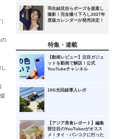
羽生結弦自らポーズを提案し
撮影！完全撮り下ろし2027年
度版カレンダーが発売決定！
T）
務の
特集・連載
【動画レビュー】注目ガジェ
ットを動画で解説！公式
加し
YouTubeチャンネル
よ
10G光回線導入レポ
に促
【アジア美食レポート】編集
部注目のYouTuberがオスス
メ！タイ・バンコクに行った