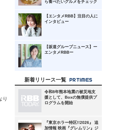
ら食べたいグルメをチェック
【エンタメRBB】注目の人に
インタビュー
【坂道グループニュース】ー
エンタメRBBー
新着リリース一覧
令和8年熊本地震の被災地支
援として、Boxの無償提供プ
なり
ログラムを開始
『東京ホラー特区!!2026』 追
加情報 映画『グレムリン』ジ