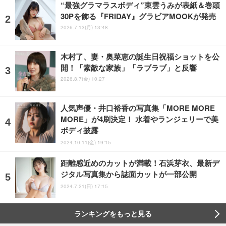
“最強グラマラスボディ”東雲うみが表紙＆巻頭
30Pを飾る『FRIDAY』グラビアMOOKが発売
2026.7.13(月) 13:48
木村了、妻・奥菜恵の誕生日祝福ショットを公
開！「素敵な家族」「ラブラブ」と反響
2026.8.7(金) 10:27
人気声優・井口裕香の写真集「MORE MORE
MORE」が4刷決定！ 水着やランジェリーで美
ボディ披露
2024.10.11(金) 19:15
距離感近めのカットが満載！石浜芽衣、最新デ
ジタル写真集から誌面カットが一部公開
2024.7.21(日) 17:15
ランキングをもっと見る