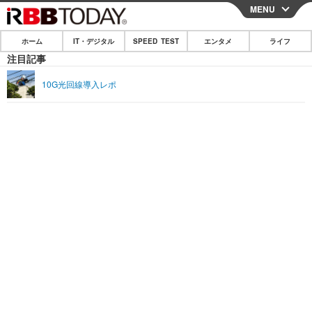
MENU
CLOSE
ホーム
IT・デジタル
SPEED TEST
エンタメ
ライフ
ホーム
注目記事
IT・デジタル
10G光回線導入レポ
IT・デジタルTOP
スマートフォン
SPEED TEST
ネタ
ガジェット・ツール
エンタメ
ショッピング
その他
エンタメTOP
映画・ドラマ
ライフ
韓流・K-POP
韓国・芸能
ライフTOP
グルメ
リリース一覧
音楽
スポーツ
ペット
ショッピング
プッシュ通知の停止方法
グラビア
ブログ
その他
ショッピング
その他