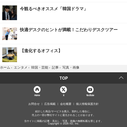
今観るべきオススメ「韓国ドラマ」
快適デスクのヒントが満載！こだわりデスクツアー
【進化するオフィス】
写真・画像
ホーム
›
エンタメ
›
韓国・芸能
›
記事
›
TOP
Home
X
YouTube
お問合せ
広告掲載
会社概要
個人情報保護方針
紹介した商品/サービスを購入、契約した場合に、
売上の一部が弊社サイトに還元されることがあります。
当サイトに掲載の記事・見出し・写真・画像の無断転載を禁じます。
Copyright © 2026 IID, Inc.