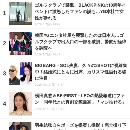
ゴルフクラブで襲撃、BLACKPINKの10周年イ
ベントに激怒したファンの説も…YG本社で女
性が暴れる
2026.8.7(金) 10:47
韓国YGエンタ社屋を襲撃したのは日本人…ゴ
ルフクラブで出入口の一部を破損、警察が経緯
を調査へ
2026.8.7(金) 18:47
BIGBANG・SOL夫妻、久々の2SHOTに視線集
中！結婚式にともに出席、カリスマ性溢れる姿
に注目
2025.10.12(日) 17:47
横田真悠＆BE:FIRST・LEOの熱愛報道にファ
ン「同年代との真剣交際最高」「マジ推せる」
2025.12.12(金) 18:44
羽生結弦自らポーズを提案し撮影！完全撮り下