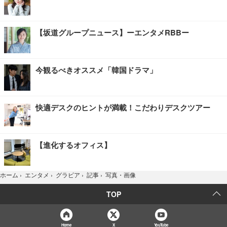
【坂道グループニュース】ーエンタメRBBー
今観るべきオススメ「韓国ドラマ」
快適デスクのヒントが満載！こだわりデスクツアー
【進化するオフィス】
写真・画像
ホーム
›
エンタメ
›
グラビア
›
記事
›
TOP
Home
X
YouTube