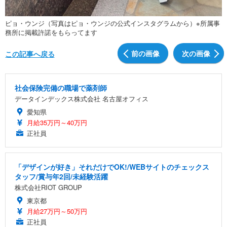
ピョ・ウンジ（写真はピョ・ウンジの公式インスタグラムから）※所属事
務所に掲載許諾をもらってます
前の画像
次の画像
この記事へ戻る
社会保険完備の職場で薬剤師
データインデックス株式会社 名古屋オフィス
愛知県
月給35万円～40万円
正社員
「デザインが好き」それだけでOK!/WEBサイトのチェックス
タッフ/賞与年2回/未経験活躍
株式会社RIOT GROUP
東京都
月給27万円～50万円
正社員