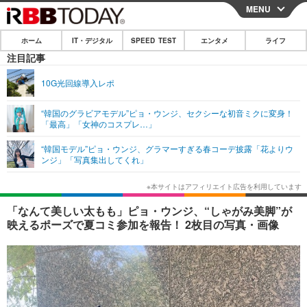
MENU
CLOSE
ホーム
IT・デジタル
SPEED TEST
エンタメ
ライフ
ホーム
注目記事
IT・デジタル
10G光回線導入レポ
IT・デジタルTOP
スマートフォン
SPEED TEST
“韓国のグラビアモデル”ピョ・ウンジ、セクシーな初音ミクに変身！
「最高」「女神のコスプレ…」
ネタ
ガジェット・ツール
エンタメ
“韓国モデル”ピョ・ウンジ、グラマーすぎる春コーデ披露「花よりウ
ショッピング
その他
ンジ」「写真集出してくれ」
エンタメTOP
映画・ドラマ
ライフ
韓流・K-POP
韓国・芸能
ライフTOP
グルメ
リリース一覧
「なんて美しい太もも」ピョ・ウンジ、“しゃがみ美脚”が
音楽
スポーツ
ペット
ショッピング
映えるポーズで夏コミ参加を報告！ 2枚目の写真・画像
プッシュ通知の停止方法
グラビア
ブログ
その他
ショッピング
その他