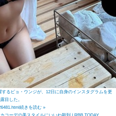
も活躍するピョ・ウンジが、12日に自身のインスタグラムを更
披露目した。
26481.html
続きを読む »
コーデの美スタイルにいいね殺到 | RBB TODAY