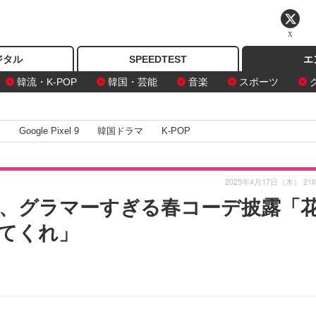
X
ジタル
SPEEDTEST
エ
韓流・K-POP
韓国・芸能
音楽
スポーツ
I
Google Pixel 9
韓国ドラマ
K-POP
2025年4月17日（木） 21
ジ、グラマーすぎる春コーデ披露「
てくれ」