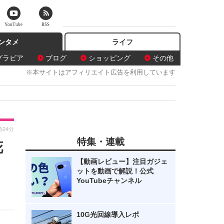
YouTube
RSS
ンタメ
ライフ
グラビア
ブログ
ショッピング
その他
※本サイトはアフィリエイト広告を利用しています
時24分
特集・連載
花
【動画レビュー】注目ガジェ
ットを動画で解説！公式
YouTubeチャンネル
10G光回線導入レポ