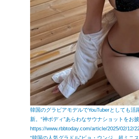
韓国のグラビアモデルでYouTuberとして
新。“神ボディ”あらわなサウナショットをお
https://www.rbbtoday.com/article/2025/02/12/2
“韓国の人気グラドル”ピョ・ウンジ、超ミニスカ