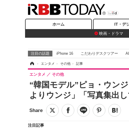
ホーム
IT・デ
映画・ドラマ
注目の話題
iPhone 16
こだわりデスクツアー
A
ホーム
›
エンタメ
›
その他
›
記事
エンタメ
その他
“韓国モデル”ピョ・ウン
よりウンジ」「写真集出し
注目記事