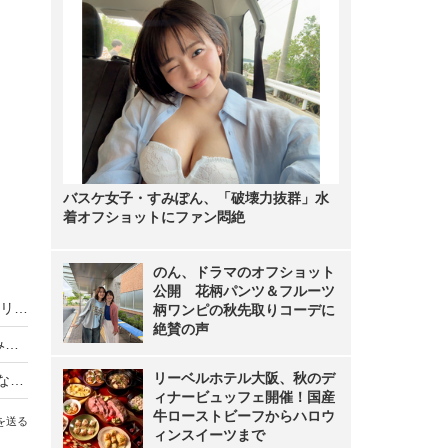
バスケ女子・すみぽん、「破壊力抜群」水
着オフショットにファン悶絶
のん、ドラマのオフショット
公開 花柄パンツ＆フルーツ
ピョ・ウンジ、水兵風ランジェリー姿を披露！マリンコスでファン魅了
柄ワンピの秋先取りコーデに
絶賛の声
「なんて美しい太もも」ピョ・ウンジ、“しゃがみ美脚”が映えるポーズで夏コミ参加を報告！
リーベルホテル大阪、秋のデ
“韓国のグラビアモデル”ピョ・ウンジ、セクシーな初音ミクに変身！「最高」「女神のコスプレ…」
ィナービュッフェ開催！国産
牛ローストビーフからハロウ
を送る
ィンスイーツまで