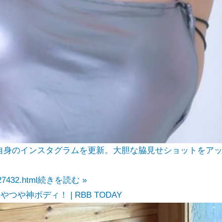
自身のインスタグラムを更新。大胆な脇見せショットをア
27432.html
続きを読む »
や神ボディ！ | RBB TODAY