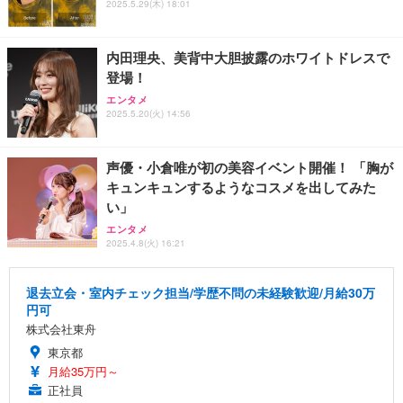
2025.5.29(木) 18:01
内田理央、美背中大胆披露のホワイトドレスで
登場！
エンタメ
2025.5.20(火) 14:56
声優・小倉唯が初の美容イベント開催！ 「胸が
キュンキュンするようなコスメを出してみた
い」
エンタメ
2025.4.8(火) 16:21
退去立会・室内チェック担当/学歴不問の未経験歓迎/月給30万
円可
株式会社東舟
東京都
月給35万円～
正社員