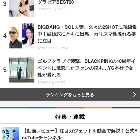
グラビアBEST20
2022.2.15(火) 12:11
BIGBANG・SOL夫妻、久々の2SHOTに視線集
中！結婚式にともに出席、カリスマ性溢れる姿
に注目
2025.10.12(日) 17:47
ゴルフクラブで襲撃、BLACKPINKの10周年イ
ベントに激怒したファンの説も…YG本社で女
性が暴れる
2026.8.7(金) 10:47
ランキングをもっと見る
特集・連載
【動画レビュー】注目ガジェットを動画で解説！公式Y
ouTubeチャンネル