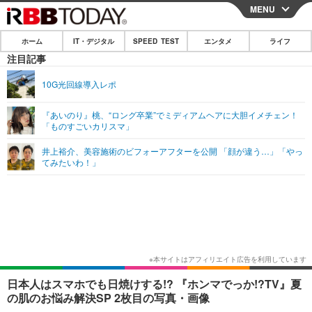
MENU
CLOSE
ホーム
IT・デジタル
SPEED TEST
エンタメ
ライフ
ホーム
注目記事
IT・デジタル
10G光回線導入レポ
IT・デジタルTOP
スマートフォン
SPEED TEST
『あいのり』桃、“ロング卒業”でミディアムヘアに大胆イメチェン！
「ものすごいカリスマ」
ネタ
ガジェット・ツール
エンタメ
井上裕介、美容施術のビフォーアフターを公開 「顔が違う…」「やっ
ショッピング
その他
てみたいわ！」
エンタメTOP
映画・ドラマ
ライフ
韓流・K-POP
韓国・芸能
ライフTOP
グルメ
リリース一覧
音楽
スポーツ
ペット
ショッピング
プッシュ通知の停止方法
グラビア
ブログ
その他
ショッピング
その他
日本人はスマホでも日焼けする!? 『ホンマでっか!?TV』夏
の肌のお悩み解決SP 2枚目の写真・画像