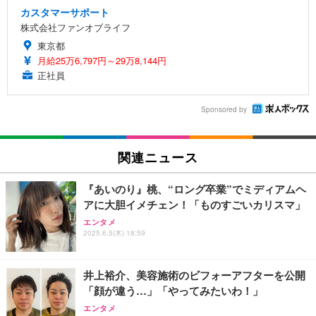
カスタマーサポート
株式会社ファンオブライフ
東京都
月給25万6,797円～29万8,144円
正社員
Sponsored by
関連ニュース
『あいのり』桃、“ロング卒業”でミディアムヘ
アに大胆イメチェン！「ものすごいカリスマ」
エンタメ
2025.6.5(木) 18:59
井上裕介、美容施術のビフォーアフターを公開
「顔が違う…」「やってみたいわ！」
エンタメ