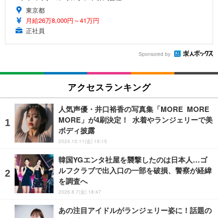
東京都
月給26万8,000円～41万円
正社員
Sponsored by
アクセスランキング
人気声優・井口裕香の写真集「MORE MORE
MORE」が4刷決定！ 水着やランジェリーで美
ボディ披露
2024.10.11(金) 19:15
韓国YGエンタ社屋を襲撃したのは日本人…ゴ
ルフクラブで出入口の一部を破損、警察が経緯
を調査へ
2026.8.7(金) 18:47
あの注目アイドルがランジェリー姿に！話題の