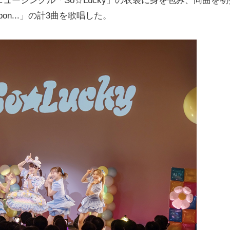
ーシングル「So☆Lucky」の衣装に身を包み、同曲を初
ibbon...」の計3曲を歌唱した。