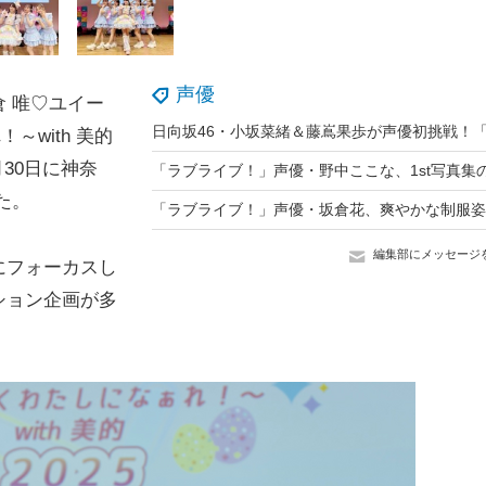
声優
 唯♡ユイー
～with 美的
月30日に神奈
た。
編集部にメッセージ
にフォーカスし
ション企画が多