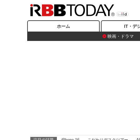
ホーム
IT・デ
映画・ドラマ
注目の話題
iPhone 16
こだわりデスクツアー
A