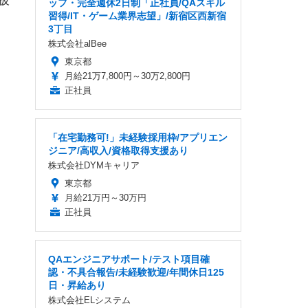
披
ッフ・完全週休2日制「正社員/QAスキル
習得/IT・ゲーム業界志望」/新宿区西新宿
3丁目
株式会社alBee
東京都
月給21万7,800円～30万2,800円
正社員
「在宅勤務可!」未経験採用枠/アプリエン
ジニア/高収入/資格取得支援あり
株式会社DYMキャリア
東京都
月給21万円～30万円
正社員
QAエンジニアサポート/テスト項目確
認・不具合報告/未経験歓迎/年間休日125
日・昇給あり
株式会社ELシステム