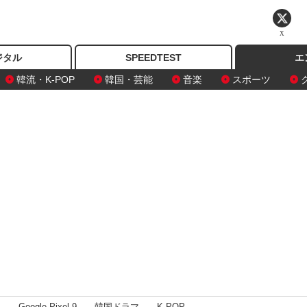
X
ジタル
SPEEDTEST
エ
韓流・K-POP
韓国・芸能
音楽
スポーツ
I
Google Pixel 9
韓国ドラマ
K-POP