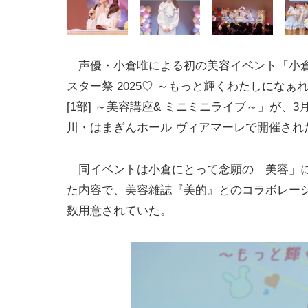
声優・小倉唯による初の美容イベント「小倉
スター祭 2025♡ ～もっと輝くわたしになぁれ！
[1部] ～美容講座& ミニミニライブ～」が、3
川・はまぎんホール ヴィアマーレで開催され
同イベントは小倉にとって念願の「美容」
た内容で、美容雑誌『美的』とのコラボレー
数用意されていた。