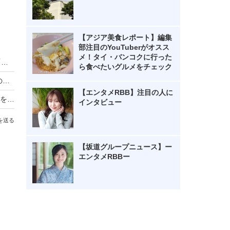
【アジア美食レポート】編集
部注目のYouTuberがオスス
メ！タイ・バンコクに行った
日向坂46・小坂菜緒＆藤嶌果歩が声優初挑戦！「夢叶った」「貴重な体験」
ら食べたいグルメをチェック
「ラブライブ！」声優・野中ここな、1st写真集の出来栄えに自信！「10代最後の夏がすべて詰め込まれています」
【エンタメRBB】注目の人に
「ラブライブ！」声優・坂倉花、爽やかな制服姿を披露！「遅れてやってきた修学旅行」をコンセプトにした1st写真集が発売決定
インタビュー
を送る
【坂道グループニュース】ー
エンタメRBBー