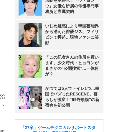
活動を本格化！『ウ・ヨン
ウ』女優ら所属の俳優専門事
務所と専属契約
いじめ疑惑により韓国芸能界
から消えた俳優ジス、フィリ
ピンで再起…現地ファンに笑
顔
「この記者さんの住所を買い
ます」少女時代・ヒョヨンが
まさかの“公開捜索”…一体何
が？
かつては5人でトイレ1つ…韓
国でバズったRESCENE、暮
治
らしが激変！“99坪規模”の新
ト
宿舎を初公開
「27卒」ゲームテクニカルサポートスタ