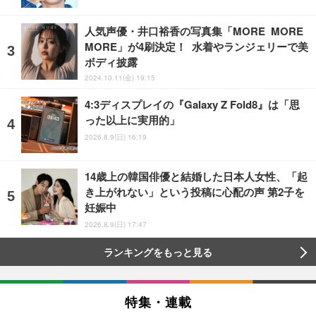
人気声優・井口裕香の写真集「MORE MORE
MORE」が4刷決定！ 水着やランジェリーで美
ボディ披露
2024.10.11(金) 19:15
4:3ディスプレイの『Galaxy Z Fold8』は「思
った以上に実用的」
2026.8.9(日) 16:19
14歳上の韓国俳優と結婚した日本人女性、「起
き上がれない」という投稿に心配の声 第2子を
妊娠中
2026.8.9(日) 17:47
ランキングをもっと見る
特集・連載