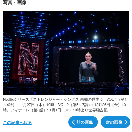
写真・画像
Netflixシリーズ「ストレンジャー・シングス 未知の世界 5」VOL 1（第1
～4話）: 11月27日（木）10時、VOL 2（第5～7話）: 12月26日（金）10
時、フィナーレ（第8話）: 1月1日（木）10時より世界独占配
前の画像
次の画像
この記事へ戻る