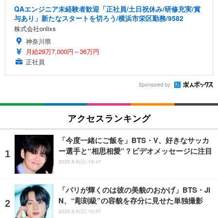
QAエンジニア未経験者歓迎「正社員/土日祝休み/研修充実/賞
与あり」新たなスタートを切ろう/横浜市栄区勤務/9582
株式会社onlixs
神奈川県
月給29万7,000円～36万円
正社員
Sponsored by
アクセスランキング
「今度一緒にご飯を」BTS・V、好きなサッカ
ー選手と“相思相愛”？ビデオメッセージに注目
2026.8.9(日) 18:47
「パリが輝くのは彼の美貌のおかげ」BTS・JI
N、“彫刻級”の容貌を存分に見せた単独撮影
2026.8.9(日) 10:47