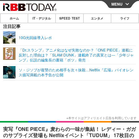
MENU
CLOSE
ホーム
IT・デジタル
SPEED TEST
エンタメ
ライフ
ホーム
注目記事
IT・デジタル
10G光回線導入レポ
IT・デジタルTOP
スマートフォン
SPEED TEST
「Dr.スランプ」アニメ化はなぜ失敗なのか？「ONE PIECE」連載に
反対した理由は？「SLAM DUNK」連載終了の真実とは―「少年ジャ
ネタ
ガジェット・ツール
ンプ」伝説の編集長の書籍「ボツ」発売
エンタメ
ソ・ジソブが復讐のため相手を次々抹殺…Netflix『広場』バイオレン
ショッピング
その他
エンタメTOP
映画・ドラマ
ライフ
ス描写満載の本予告が公開
韓流・K-POP
韓国・芸能
ライフTOP
グルメ
リリース一覧
音楽
スポーツ
ペット
ショッピング
プッシュ通知の停止方法
グラビア
ブログ
その他
ショッピング
その他
実写『ONE PIECE』麦わらの一味が集結！ レディー・ガガ
のサプライズ登場も Netflixイベント「TUDUM」 17枚目の