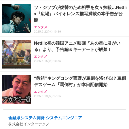
ソ・ジソブが復讐のため相手を次々抹殺…Netfli
x『広場』バイオレンス描写満載の本予告が公
開
エンタメ
2025.5.22(木) 10:39
Netflix初の韓国アニメ映画『あの星に君がい
る』より、予告編＆キーアートが解禁！
エンタメ
2025.5.15(木) 10:55
“教祖”キングコング西野が罵倒を浴びる!? 罵倒
デスゲーム『罵倒村』が本日配信開始
エンタメ
2025.5.13(火) 17:55
金融系システム開発 システムエンジニア
株式会社インターテクノ