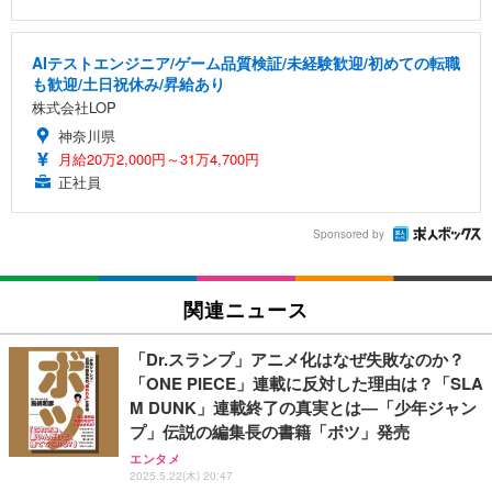
AIテストエンジニア/ゲーム品質検証/未経験歓迎/初めての転職
も歓迎/土日祝休み/昇給あり
株式会社LOP
神奈川県
月給20万2,000円～31万4,700円
正社員
Sponsored by
関連ニュース
「Dr.スランプ」アニメ化はなぜ失敗なのか？
「ONE PIECE」連載に反対した理由は？「SLA
M DUNK」連載終了の真実とは―「少年ジャン
プ」伝説の編集長の書籍「ボツ」発売
エンタメ
2025.5.22(木) 20:47