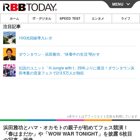
MENU
CLOSE
ホーム
IT・デジタル
SPEED TEST
エンタメ
ライフ
ホーム
注目記事
IT・デジタル
10G光回線導入レポ
IT・デジタルTOP
スマートフォン
SPEED TEST
ダウンタウン・浜田雅功、“休養中の生活”明かす
ネタ
ガジェット・ツール
エンタメ
伝説のユニット「H Jungle with t」29年ぶりに復活！ダウンタウン浜
ショッピング
その他
田考案の音楽フェスで計3.5万人が熱狂
エンタメTOP
映画・ドラマ
ライフ
韓流・K-POP
韓国・芸能
ライフTOP
グルメ
リリース一覧
音楽
スポーツ
ペット
ショッピング
プッシュ通知の停止方法
グラビア
ブログ
その他
ショッピング
その他
浜田雅功とハマ・オカモトの親子が初めてフェス競演！
「春はまだか」や「WOW WAR TONIGHT」を披露 6枚目
の写真・画像