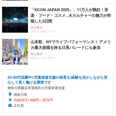
「KCON JAPAN 2025」、11万人が熱狂！音
楽・フード・コスメ…Kカルチャーの魅力が炸
裂した3日間
エンタメ
2025.5.12(月) 11:47
山本彩、NYでライブパフォーマンス！ アメリ
カ最大規模を誇る日系パレードにも参加
エンタメ
2025.5.11(日) 20:19
20-50代活躍中!/児童発達支援の保育士/経験を活かしながら安
心して長く働ける環境です
神奈川県横浜市港南区の児童発達支援
神奈川県
月給23万1,500円～32万円
正社員