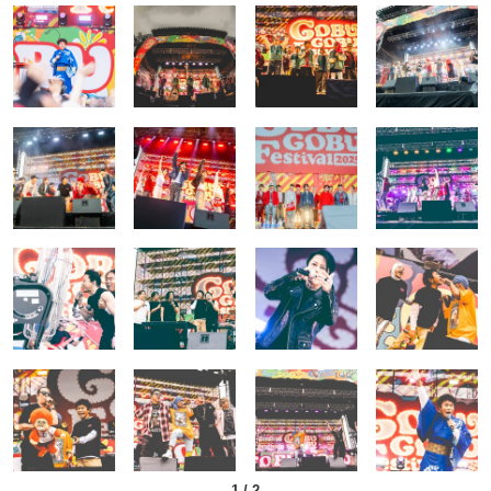
1
/
2