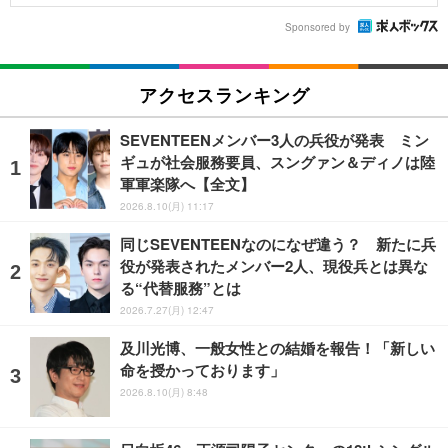
Sponsored by
アクセスランキング
SEVENTEENメンバー3人の兵役が発表 ミン
ギュが社会服務要員、スングァン＆ディノは陸
軍軍楽隊へ【全文】
2026.8.10(月) 11:17
同じSEVENTEENなのになぜ違う？ 新たに兵
役が発表されたメンバー2人、現役兵とは異な
る“代替服務”とは
2026.7.27(月) 12:47
及川光博、一般女性との結婚を報告！「新しい
命を授かっております」
2026.8.10(月) 8:48