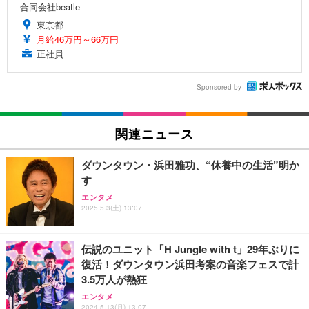
合同会社beatle
東京都
月給46万円～66万円
正社員
Sponsored by
関連ニュース
ダウンタウン・浜田雅功、“休養中の生活”明か
す
エンタメ
2025.5.3(土) 13:07
伝説のユニット「H Jungle with t」29年ぶりに
復活！ダウンタウン浜田考案の音楽フェスで計
3.5万人が熱狂
エンタメ
2024.5.13(月) 13:07