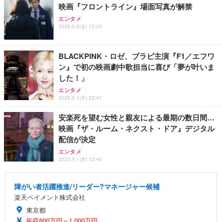
映画『フロントライン』場面写真が解禁
エンタメ
2025.5.2(金) 15:25
BLACKPINK・ロゼ、ブラピ主演『F1／エフワ
ン』で初の映画劇中歌担当に喜び「夢が叶いま
した！」
エンタメ
2025.5.1(木) 22:47
安楽死を望む女性と親友による最期の数日間…
映画『ザ・ルーム・ネクスト・ドア』デジタル
配信が決定
エンタメ
2025.5.1(木) 12:40
障がい者活躍推進/リーダー?マネージャー候補
楽天ペイメント株式会社
東京都
年収600万円～1,000万円