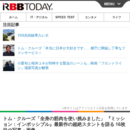
MENU
CLOSE
ホーム
IT・デジタル
SPEED TEST
エンタメ
ライフ
ホーム
注目記事
IT・デジタル
10G光回線導入レポ
IT・デジタルTOP
スマートフォン
SPEED TEST
トム・クルーズ「本当に日本が大好きです」、都庁に降臨し丁寧なフ
ァンサービス！
ネタ
ガジェット・ツール
エンタメ
小栗旬と桜井ユキが対峙する緊迫のシーンも…映画『フロントライ
ショッピング
その他
ン』場面写真が解禁
エンタメTOP
映画・ドラマ
ライフ
韓流・K-POP
韓国・芸能
ライフTOP
グルメ
リリース一覧
音楽
スポーツ
ペット
ショッピング
プッシュ通知の停止方法
グラビア
ブログ
その他
ショッピング
その他
トム・クルーズ「全身の筋肉を使い挑みました」 『ミッシ
ョン：インポッシブル』最新作の超絶スタントを語る 16枚
目の写真・画像