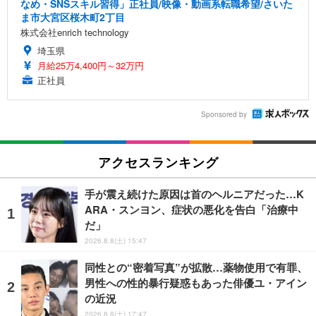
なめ・SNSスキル習得」正社員/映像・動画系転職希望/さいた
ま市大宮区桜木町2丁目
株式会社enrich technology
埼玉県
月給25万4,400円～32万円
正社員
Sponsored by
アクセスランキング
手が震え続けた原因は首のヘルニアだった…K
ARA・スンヨン、症状の悪化を告白「治療中
だ」
2026.8.8(土) 15:47
同性との“密着写真”が拡散…薬物使用で有罪、
男性への性的暴行疑惑もあった俳優ユ・アイン
の近況
2026.8.8(土) 17:47