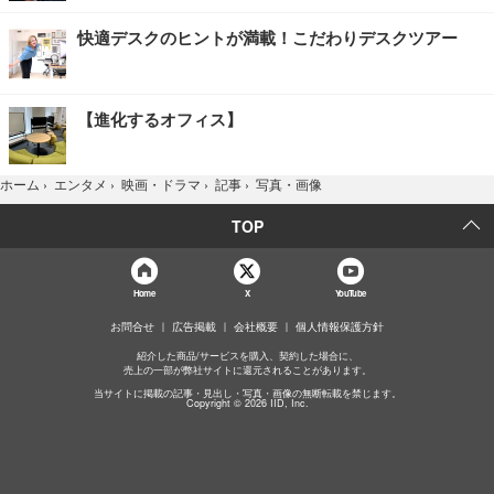
快適デスクのヒントが満載！こだわりデスクツアー
【進化するオフィス】
写真・画像
ホーム
›
エンタメ
›
映画・ドラマ
›
記事
›
TOP
Home
X
YouTube
お問合せ
広告掲載
会社概要
個人情報保護方針
紹介した商品/サービスを購入、契約した場合に、
売上の一部が弊社サイトに還元されることがあります。
当サイトに掲載の記事・見出し・写真・画像の無断転載を禁じます。
Copyright © 2026 IID, Inc.