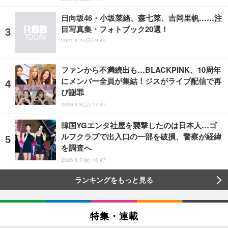
日向坂46・小坂菜緒、森七菜、吉岡里帆……注
目写真集・フォトブック20選！
2021.4.25(日) 9:45
ファンから不満続出も…BLACKPINK、10周年
にメンバー全員が集結！ジスがライブ配信で再
び謝罪
2026.8.8(土) 17:47
韓国YGエンタ社屋を襲撃したのは日本人…ゴ
ルフクラブで出入口の一部を破損、警察が経緯
を調査へ
2026.8.7(金) 18:47
ランキングをもっと見る
特集・連載