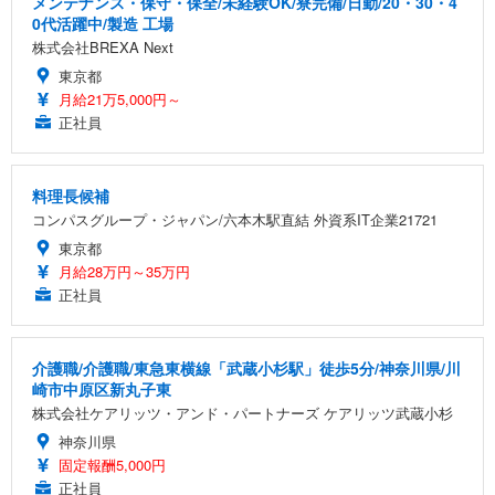
メンテナンス・保守・保全/未経験OK/寮完備/日勤/20・30・4
0代活躍中/製造 工場
株式会社BREXA Next
東京都
月給21万5,000円～
正社員
料理長候補
コンパスグループ・ジャパン/六本木駅直結 外資系IT企業21721
東京都
月給28万円～35万円
正社員
介護職/介護職/東急東横線「武蔵小杉駅」徒歩5分/神奈川県/川
崎市中原区新丸子東
株式会社ケアリッツ・アンド・パートナーズ ケアリッツ武蔵小杉
神奈川県
固定報酬5,000円
正社員