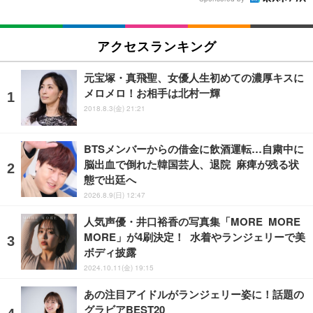
アクセスランキング
元宝塚・真飛聖、女優人生初めての濃厚キスに
メロメロ！お相手は北村一輝
2018.8.3(金) 21:21
BTSメンバーからの借金に飲酒運転…自粛中に
脳出血で倒れた韓国芸人、退院 麻痺が残る状
態で出廷へ
2026.8.9(日) 12:47
人気声優・井口裕香の写真集「MORE MORE
MORE」が4刷決定！ 水着やランジェリーで美
ボディ披露
2024.10.11(金) 19:15
あの注目アイドルがランジェリー姿に！話題の
グラビアBEST20