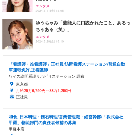
エンタメ
2024.5.11(土) 18:05
ゆうちゃみ「芸能人に口説かれたこと、あるっ
ちゃある（笑）」
エンタメ
2024.9.20(金) 19:10
「看護師・准看護師」正社員/訪問看護ステーション/普通自動
車運転免許,正看護師
ワイズ訪問看護リハビリステーション 調布
東京都
月給25万6,750円～38万1,250円
正社員
和食, 日本料理・懐石料理/営業管理職・経営幹部/「株式会社
甲羅」物流部門の責任者候補の募集
甲羅本店