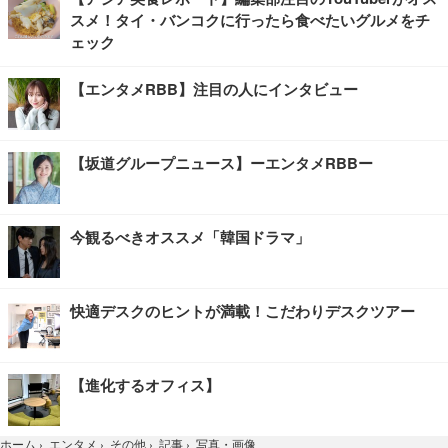
スメ！タイ・バンコクに行ったら食べたいグルメをチ
ェック
【エンタメRBB】注目の人にインタビュー
【坂道グループニュース】ーエンタメRBBー
今観るべきオススメ「韓国ドラマ」
快適デスクのヒントが満載！こだわりデスクツアー
【進化するオフィス】
写真・画像
ホーム
›
エンタメ
›
その他
›
記事
›