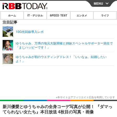
MENU
CLOSE
ホーム
IT・デジタル
SPEED TEST
エンタメ
ライフ
ホーム
注目記事
IT・デジタル
10G光回線導入レポ
IT・デジタルTOP
スマートフォン
SPEED TEST
ゆうちゃみ、万博の地元大阪開催と姉妹スペシャルサポーター就任で
「まじハッピーです！」
ネタ
ガジェット・ツール
エンタメ
ゆうちゃみが初のウエディングドレス！「いいなぁ、結婚したい
ショッピング
その他
よ！」
エンタメTOP
映画・ドラマ
ライフ
韓流・K-POP
韓国・芸能
ライフTOP
グルメ
リリース一覧
音楽
スポーツ
ペット
ショッピング
プッシュ通知の停止方法
グラビア
ブログ
その他
ショッピング
その他
新川優愛とゆうちゃみの全身コーデ写真が公開！ 『ダマっ
てられない女たち』本日放送 4枚目の写真・画像