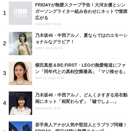
FRIDAYが熱愛スクープ予告！大河女優とシン
ガーソングライター組み合わせにネットで憶測
広がる
2026.8.6(木) 13:00
乃木坂46・中西アルノ、夏ならではのエモーシ
ョナルなグラビア！
2026.7.27(月) 22:54
横田真悠＆BE:FIRST・LEOの熱愛報道にファ
ン「同年代との真剣交際最高」「マジ推せる」
2025.12.12(金) 18:44
乃木坂46・中西アルノ、どんくさすぎる浴衣動
画にネット「相変わらず」「嘘でしょ…」
2026.8.6(木) 15:09
若手美人アナが人気中堅芸人とラブラブ同棲！