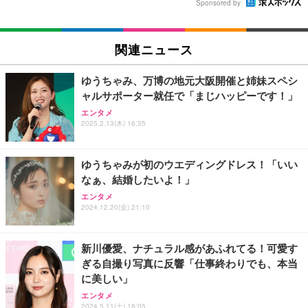
Sponsored by
関連ニュース
ゆうちゃみ、万博の地元大阪開催と姉妹スペシ
ャルサポーター就任で「まじハッピーです！」
エンタメ
2025.2.13(木) 16:35
ゆうちゃみが初のウエディングドレス！「いい
なぁ、結婚したいよ！」
エンタメ
2024.12.20(金) 21:10
新川優愛、ナチュラル感があふれてる！可愛す
ぎる自撮り写真に反響「仕事終わりでも、本当
に美しい」
エンタメ
2024.5.11(土) 18:05