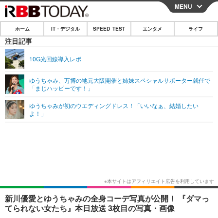
MENU
CLOSE
ホーム
IT・デジタル
SPEED TEST
エンタメ
ライフ
ホーム
注目記事
IT・デジタル
10G光回線導入レポ
IT・デジタルTOP
スマートフォン
SPEED TEST
ゆうちゃみ、万博の地元大阪開催と姉妹スペシャルサポーター就任で
「まじハッピーです！」
ネタ
ガジェット・ツール
エンタメ
ゆうちゃみが初のウエディングドレス！「いいなぁ、結婚したい
ショッピング
その他
よ！」
エンタメTOP
映画・ドラマ
ライフ
韓流・K-POP
韓国・芸能
ライフTOP
グルメ
リリース一覧
音楽
スポーツ
ペット
ショッピング
プッシュ通知の停止方法
グラビア
ブログ
その他
ショッピング
その他
新川優愛とゆうちゃみの全身コーデ写真が公開！ 『ダマっ
てられない女たち』本日放送 3枚目の写真・画像