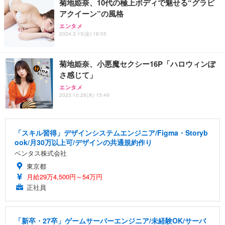
菊地姫奈、10代の極上ボディで魅せる“グラビ
アクイーン”の風格
エンタメ
2024.3.15(金) 18:05
菊地姫奈、小悪魔セクシー16P「ハロウィンぽ
さ感じて」
エンタメ
2023.10.26(木) 15:49
「スキル習得」デザインシステムエンジニア/Figma・Storyb
ook/月30万以上可/デザインの共通規約作り
ベンタス株式会社
東京都
月給29万4,500円～54万円
正社員
「新卒・27卒」ゲームサーバーエンジニア/未経験OK/サーバ