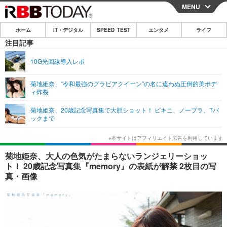
MENU
CLOSE
ホーム
IT・デジタル
SPEED TEST
エンタメ
ライフ
ホーム
注目記事
IT・デジタル
10G光回線導入レポ
IT・デジタルTOP
スマートフォン
SPEED TEST
菊地姫奈、“令和最強のグラビアクイーン”の名に違わぬ圧倒的美ボデ
ィ炸裂
ネタ
ガジェット・ツール
エンタメ
菊地姫奈、20歳記念写真集で大胆ショット！ ビキニ、ノーブラ、Tバ
ショッピング
その他
ックまで
エンタメTOP
映画・ドラマ
ライフ
韓流・K-POP
韓国・芸能
ライフTOP
グルメ
リリース一覧
菊地姫奈、大人の色気がたまらないランジェリーショッ
音楽
スポーツ
ペット
ショッピング
ト！ 20歳記念写真集『memory』の表紙が解禁 2枚目の写
プッシュ通知の停止方法
真・画像
グラビア
ブログ
その他
ショッピング
その他