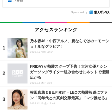
正社員
Sponsored by
アクセスランキング
乃木坂46・中西アルノ、夏ならではのエモーシ
ョナルなグラビア！
2026.7.27(月) 22:54
FRIDAYが熱愛スクープ予告！大河女優とシン
ガーソングライター組み合わせにネットで憶測
広がる
2026.8.6(木) 13:00
横田真悠＆BE:FIRST・LEOの熱愛報道にファ
ン「同年代との真剣交際最高」「マジ推せる」
2025.12.12(金) 18:44