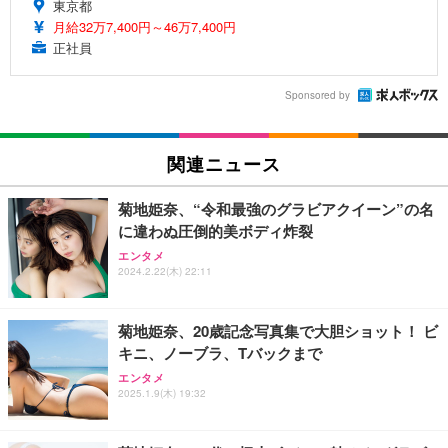
東京都
月給32万7,400円～46万7,400円
正社員
Sponsored by
関連ニュース
菊地姫奈、“令和最強のグラビアクイーン”の名
に違わぬ圧倒的美ボディ炸裂
エンタメ
2024.2.22(木) 22:11
菊地姫奈、20歳記念写真集で大胆ショット！ ビ
キニ、ノーブラ、Tバックまで
エンタメ
2025.1.9(木) 19:32