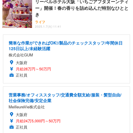
リーベルホテル大阪「いちごアフタヌーンティ
ー」開催！春の香りを詰め込んだ特別なひとと
き
ライフ
2025.1.7(火) 11:41
簡単な作業ができればOK!/製品のチェックスタッフ/年間休日
125日以上/未経験活躍
株式会社GUM
大阪府
月給28万円～50万円
正社員
営業事務/オフィススタッフ/交通費全額支給/服装・髪型自由/
社会保険完備/安定企業
MeilleureVie株式会社
大阪府
月給24万5,000円～50万円
正社員