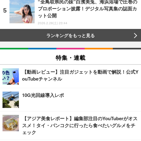
“全鳥取県民の妹”白濱美兎、海浜浴場で圧巻の
プロポーション披露！デジタル写真集の誌面カ
ット公開
2026.2.28(土) 23:44
ランキングをもっと見る
特集・連載
【動画レビュー】注目ガジェットを動画で解説！公式Y
ouTubeチャンネル
10G光回線導入レポ
【アジア美食レポート】編集部注目のYouTuberがオス
スメ！タイ・バンコクに行ったら食べたいグルメをチ
ェック