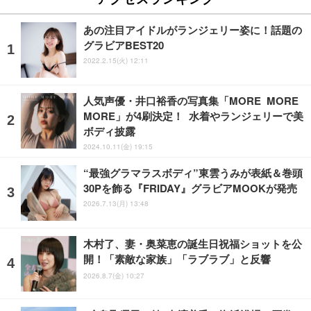
あの注目アイドルがランジェリー姿に！話題の
グラビアBEST20
2022.2.15(火) 12:11
人気声優・井口裕香の写真集「MORE MORE
MORE」が4刷決定！ 水着やランジェリーで美
ボディ披露
2024.10.11(金) 19:15
“最強グラマラスボディ”東雲うみが表紙＆巻頭
30Pを飾る『FRIDAY』グラビアMOOKが発売
2026.7.13(月) 13:48
木村了、妻・奥菜恵の誕生日祝福ショットを公
開！「素敵な家族」「ラブラブ」と反響
2026.8.7(金) 10:27