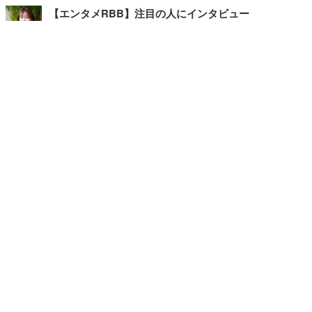
【エンタメRBB】注目の人にインタビュー
【坂道グループニュース】ーエンタメRBBー
今観るべきオススメ「韓国ドラマ」
快適デスクのヒントが満載！こだわりデスクツアー
【進化するオフィス】
写真・画像
ホーム
›
ライフ
›
グルメ
›
記事
›
TOP