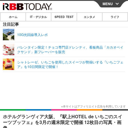
MENU
CLOSE
ホーム
IT・デジタル
SPEED TEST
エンタメ
ライフ
ホーム
注目記事
IT・デジタル
10G光回線導入レポ
IT・デジタルTOP
スマートフォン
SPEED TEST
バレンタイン限定！チョコ専門店ドレンティ、看板商品「カカオベイ
クサンド」新フレーバーを販売
ネタ
ガジェット・ツール
エンタメ
シャトレーゼ、いちごを使用したスイーツが勢揃いする『いちごフェ
ショッピング
その他
ア』を10日間限定で開催！
エンタメTOP
映画・ドラマ
ライフ
韓流・K-POP
韓国・芸能
ライフTOP
グルメ
リリース一覧
音楽
スポーツ
ペット
ショッピング
プッシュ通知の停止方法
グラビア
ブログ
その他
ショッピング
その他
ホテルグランヴィア大阪、『駅上HOTEL de いちごのスイ
ーツブッフェ』を3月の週末限定で開催 12枚目の写真・画
像