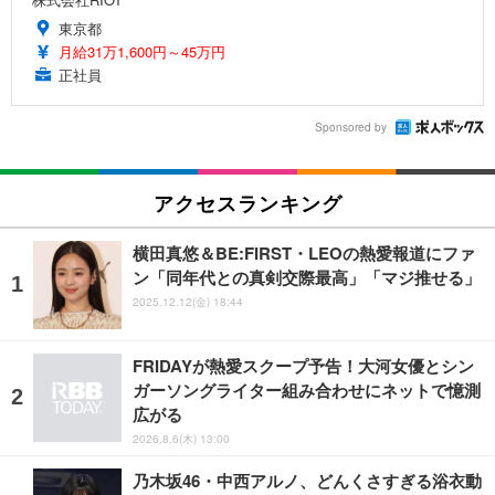
東京都
月給31万1,600円～45万円
正社員
Sponsored by
アクセスランキング
横田真悠＆BE:FIRST・LEOの熱愛報道にファ
ン「同年代との真剣交際最高」「マジ推せる」
2025.12.12(金) 18:44
FRIDAYが熱愛スクープ予告！大河女優とシン
ガーソングライター組み合わせにネットで憶測
広がる
2026.8.6(木) 13:00
乃木坂46・中西アルノ、どんくさすぎる浴衣動