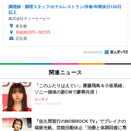
調理師・調理スタッフ/ホテルレストラン/洋食/年間休日120日
以上
株式会社ティーケーピー
東京都
月給25万円～35万円
正社員
Sponsored by
関連ニュース
「このふたりはえぐい」齋藤飛鳥＆小坂菜緒、
ソニー損保の新CMで豪華共演！
エンタメ
2025.1.15(水) 20:57
『佐久間宣行のNOBROCK TV』でブレイクの
福留光帆、芸能活動休止「治療と体調回復に専