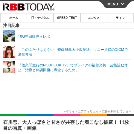
MENU
CLOSE
ホーム
IT・デジタル
SPEED TEST
エンタメ
ライフ
ホーム
注目記事
IT・デジタル
10G光回線導入レポ
IT・デジタルTOP
スマートフォン
SPEED TEST
「このふたりはえぐい」齋藤飛鳥＆小坂菜緒、ソニー損保の新CMで
豪華共演！
ネタ
ガジェット・ツール
エンタメ
『佐久間宣行のNOBROCK TV』でブレイクの福留光帆、芸能活動休
ショッピング
その他
止「治療と体調回復に専念するため」
エンタメTOP
映画・ドラマ
ライフ
韓流・K-POP
韓国・芸能
ライフTOP
グルメ
リリース一覧
音楽
スポーツ
ペット
ショッピング
プッシュ通知の停止方法
グラビア
ブログ
その他
ショッピング
その他
石川恋、大人っぽさと甘さが共存した着こなし披露！ 11枚
目の写真・画像