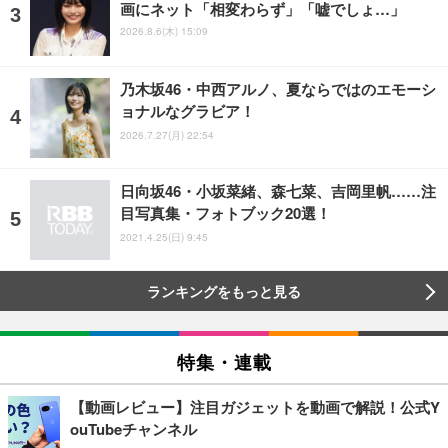
画にネット「相変わらず」「嘘でしょ…」
2026.8.6(木) 15:09
乃木坂46・中西アルノ、夏ならではのエモーシ
ョナルなグラビア！
2026.7.27(月) 22:54
日向坂46・小坂菜緒、森七菜、吉岡里帆……注
目写真集・フォトブック20選！
2021.4.25(日) 9:45
ランキングをもっと見る
特集・連載
【動画レビュー】注目ガジェットを動画で解説！公式Y
ouTubeチャンネル