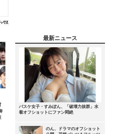
最新ニュース
村
バスケ女子・すみぽん、「破壊力抜群」水
御
着オフショットにファン悶絶
表
のん、ドラマのオフショット