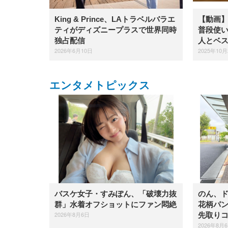
King & Prince、LAトラベルバラエ
【動画】i
ティがディズニープラスで世界同時
普段使
独占配信
人とベ
2026年6月10日
2025年10月
エンタメトピックス
バスケ女子・すみぽん、「破壊力抜
のん、
群」水着オフショットにファン悶絶
花柄パ
2026年8月6日
先取り
2026年8月