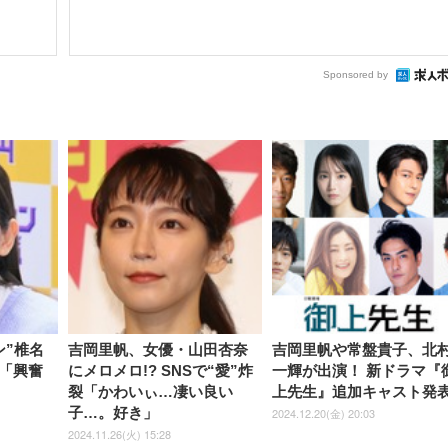
Sponsored by
ン”椎名
吉岡里帆、女優・山田杏奈
吉岡里帆や常盤貴子、北
「興奮
にメロメロ!? SNSで“愛”炸
一輝が出演！ 新ドラマ『
裂「かわいぃ…凄い良い
上先生』追加キャスト発
子…。好き」
2024.12.20(金) 20:03
2024.11.26(火) 15:28