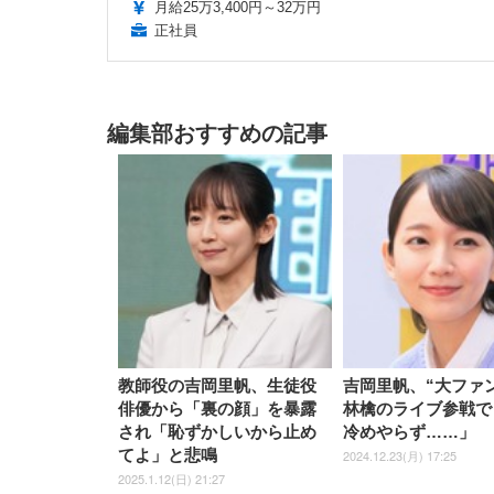
月給25万3,400円～32万円
正社員
編集部おすすめの記事
教師役の吉岡里帆、生徒役
吉岡里帆、“大ファ
俳優から「裏の顔」を暴露
林檎のライブ参戦で
され「恥ずかしいから止め
冷めやらず……」
てよ」と悲鳴
2024.12.23(月) 17:25
2025.1.12(日) 21:27