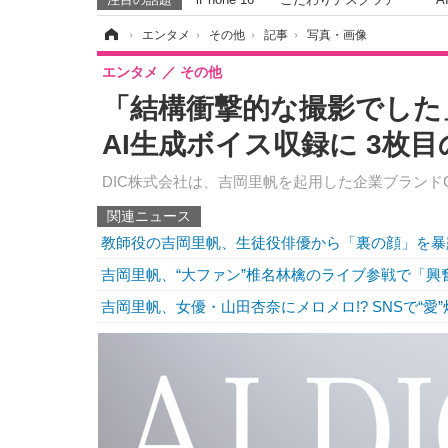
ホーム
›
エンタメ
›
その他
›
記事
›
写真・画像
エンタメ
その他
「結構衝撃的な撮影でした
AI生成ボイス収録に 3枚
DIC株式会社は、吉岡里帆を起用した企業ブランドC
関連ニュース
教師役の吉岡里帆、生徒役俳優から「裏の顔」を暴
吉岡里帆、“大ファン”椎名林檎のライブ参戦で「興
吉岡里帆、女優・山田杏奈にメロメロ!? SNSで“