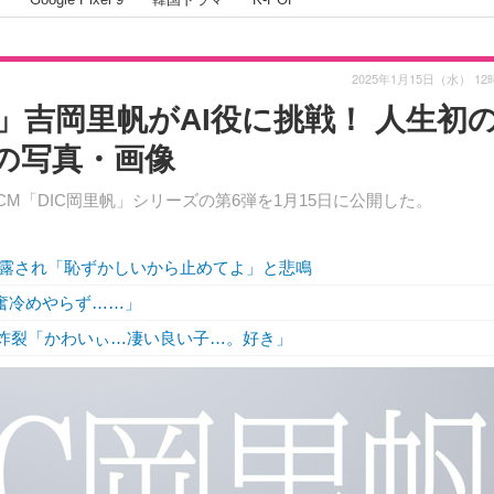
2025年1月15日（水） 12
」吉岡里帆がAI役に挑戦！ 人生初
目の写真・画像
M「DIC岡里帆」シリーズの第6弾を1月15日に公開した。
露され「恥ずかしいから止めてよ」と悲鳴
奮冷めやらず……」
愛”炸裂「かわいぃ…凄い良い子…。好き」