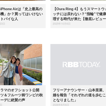
Phone Airは「史上最高の
【Oura Ring 4】もうスマートウ
い機」か？買ってはいけない
ッチには戻れない？“指輪”で健
ストバイな人
理する時代が来た【徹底レビュー
23日
2025年10月6日
ドラマのオフショット公開
フリーアナウンサー・山本里菜、
ンツ＆フルーツ柄ワンピの秋
婚を報告「それぞれの道を歩むこ
コーデに絶賛の声
となりました」
6日
2026年8月6日