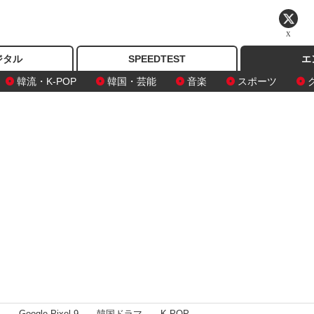
X
ジタル
SPEEDTEST
エ
韓流・K-POP
韓国・芸能
音楽
スポーツ
I
Google Pixel 9
韓国ドラマ
K-POP