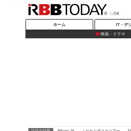
ホーム
IT・デ
映画・ドラマ
注目の話題
iPhone 16
こだわりデスクツアー
A