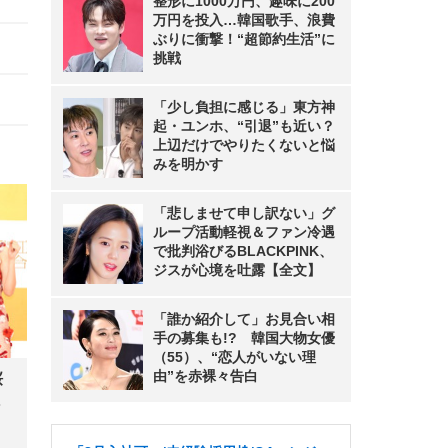
整形に1000万円、趣味に200
万円を投入…韓国歌手、浪費
ぶりに衝撃！“超節約生活”に
挑戦
「少し負担に感じる」東方神
起・ユンホ、“引退”も近い？
上辺だけでやりたくないと悩
みを明かす
「悲しませて申し訳ない」グ
ループ活動軽視＆ファン冷遇
で批判浴びるBLACKPINK、
ジスが心境を吐露【全文】
「誰か紹介して」お見合い相
手の募集も!? 韓国大物女優
（55）、“恋人がいない理
由”を赤裸々告白
桜