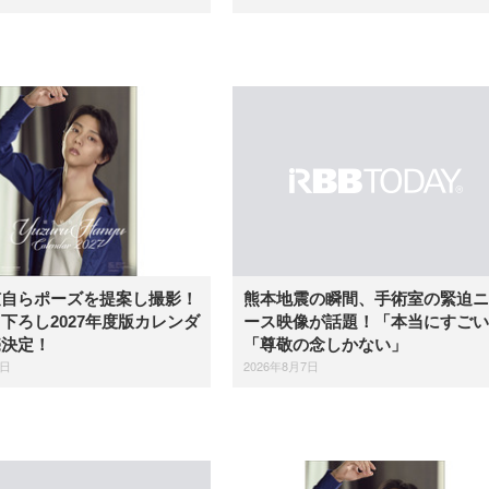
弦自らポーズを提案し撮影！
熊本地震の瞬間、手術室の緊迫ニ
下ろし2027年度版カレンダ
ース映像が話題！「本当にすごい
売決定！
「尊敬の念しかない」
7日
2026年8月7日