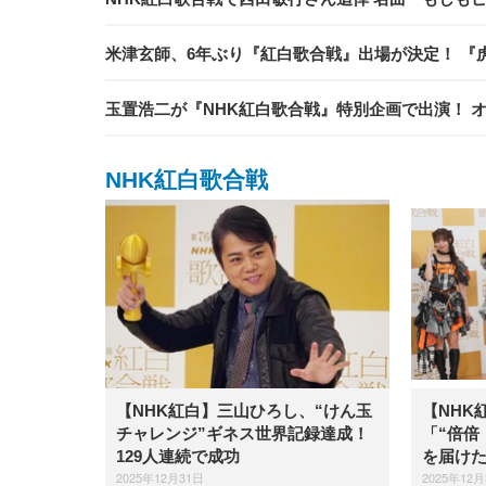
米津玄師、6年ぶり『紅白歌合戦』出場が決定！ 『
玉置浩二が『NHK紅白歌合戦』特別企画で出演！ 
NHK紅白歌合戦
【NHK紅白】三山ひろし、“けん玉
【NHK紅
チャレンジ”ギネス世界記録達成！
「“倍倍
129人連続で成功
を届け
2025年12月31日
2025年12月