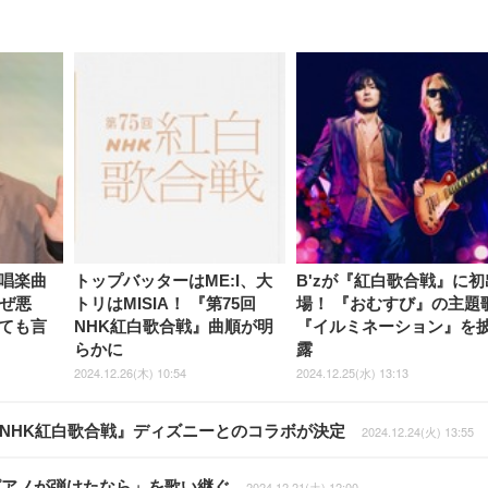
唱楽曲
トップバッターはME:I、大
B'zが『紅白歌合戦』に初
なぜ悪
トリはMISIA！ 『第75回
場！ 『おむすび』の主題
ても言
NHK紅白歌合戦』曲順が明
『イルミネーション』を
らかに
露
2024.12.26(木) 10:54
2024.12.25(水) 13:13
『NHK紅白歌合戦』ディズニーとのコラボが決定
2024.12.24(火) 13:55
ピアノが弾けたなら」を歌い継ぐ
2024.12.21(土) 12:00