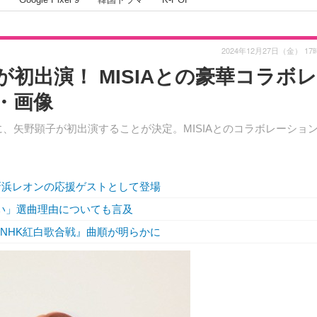
2024年12月27日（金） 17
初出演！ MISIAとの豪華コラボ
・画像
』に、矢野顕子が初出演することが決定。MISIAとのコラボレーショ
新浜レオンの応援ゲストとして登場
悪い」選曲理由についても言及
5回NHK紅白歌合戦』曲順が明らかに