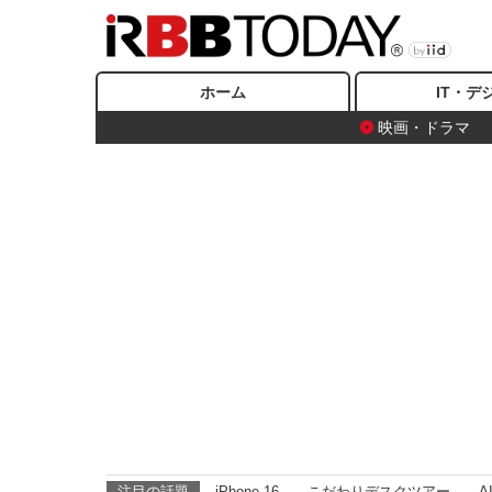
ホーム
IT・デ
映画・ドラマ
注目の話題
iPhone 16
こだわりデスクツアー
A