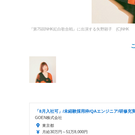
『第75回NHK紅白歌合戦』に出演する矢野顕子 (C)NHK
「8月入社可」/未経験採用枠/QAエンジニア/研修充
GOEN株式会社
東京都
月給30万円～51万8,000円