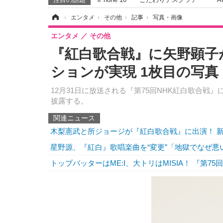
ホーム
›
エンタメ
›
その他
›
記事
›
写真・画像
エンタメ
その他
『紅白歌合戦』に矢野顕子が
ションが実現 1枚目の写真
12月31日に放送される『第75回NHK紅白歌合戦
披露する。
関連ニュース
木梨憲武と所ジョージが『紅白歌合戦』に出演！ 
星野源、『紅白』歌唱楽曲を“変更”「地獄でなぜ
トップバッターはME:I、大トリはMISIA！ 『第7