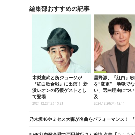
編集部おすすめの記事
木梨憲武と所ジョージが
星野源、『紅白』歌
『紅白歌合戦』に出演！ 新
を“変更”「地獄で
浜レオンの応援ゲストとし
い」選曲理由につい
て登場
及
2024.12.27(金) 13:21
2024.12.26(木) 12:11
乃木坂46やミセス大森が名曲をパフォーマンス！ 
NHK紅白歌合戦で西田敏行さん追悼 名曲「もしも