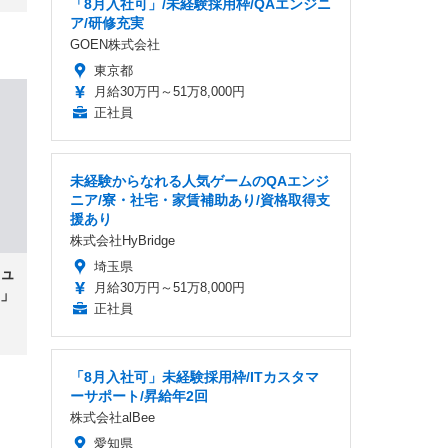
「8月入社可」/未経験採用枠/QAエンジニ
ア/研修充実
GOEN株式会社
東京都
月給30万円～51万8,000円
正社員
未経験からなれる人気ゲームのQAエンジ
ニア/寮・社宅・家賃補助あり/資格取得支
援あり
株式会社HyBridge
埼玉県
ュ
月給30万円～51万8,000円
」
正社員
「8月入社可」未経験採用枠/ITカスタマ
ーサポート/昇給年2回
株式会社alBee
愛知県