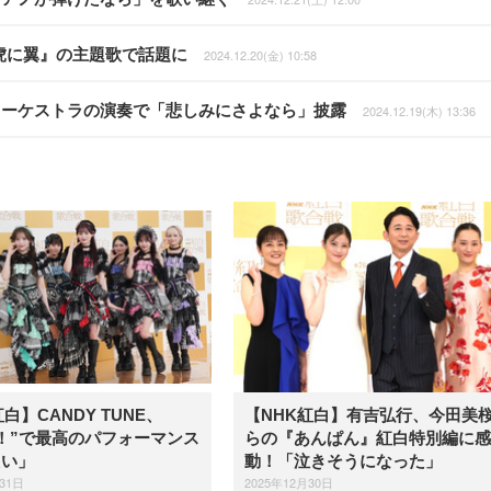
虎に翼』の主題歌で話題に
2024.12.20(金) 10:58
オーケストラの演奏で「悲しみにさよなら」披露
2024.12.19(木) 13:36
白】CANDY TUNE、
【NHK紅白】有吉弘行、今田美
！”で最高のパフォーマンス
らの『あんぱん』紅白特別編に感
たい」
動！「泣きそうになった」
31日
2025年12月30日