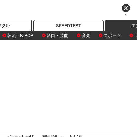
X
ジタル
SPEEDTEST
エ
韓流・K-POP
韓国・芸能
音楽
スポーツ
I
Google Pixel 9
韓国ドラマ
K-POP