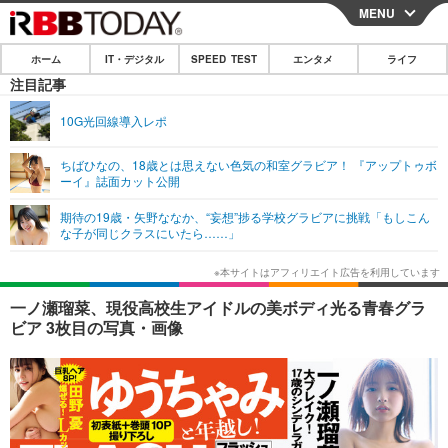
MENU
CLOSE
ホーム
IT・デジタル
SPEED TEST
エンタメ
ライフ
ホーム
注目記事
IT・デジタル
10G光回線導入レポ
IT・デジタルTOP
スマートフォン
SPEED TEST
ちばひなの、18歳とは思えない色気の和室グラビア！ 『アップトゥボ
ーイ』誌面カット公開
ネタ
ガジェット・ツール
エンタメ
期待の19歳・矢野ななか、“妄想”捗る学校グラビアに挑戦「もしこん
ショッピング
その他
な子が同じクラスにいたら……」
エンタメTOP
映画・ドラマ
ライフ
韓流・K-POP
韓国・芸能
ライフTOP
グルメ
リリース一覧
一ノ瀬瑠菜、現役高校生アイドルの美ボディ光る青春グラ
音楽
スポーツ
ペット
ショッピング
ビア 3枚目の写真・画像
プッシュ通知の停止方法
グラビア
ブログ
その他
ショッピング
その他