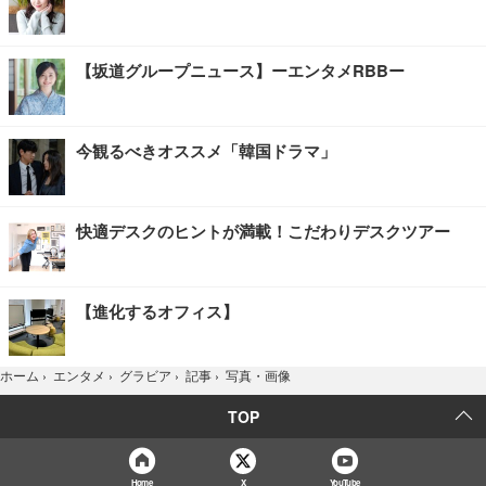
【坂道グループニュース】ーエンタメRBBー
今観るべきオススメ「韓国ドラマ」
快適デスクのヒントが満載！こだわりデスクツアー
【進化するオフィス】
写真・画像
ホーム
›
エンタメ
›
グラビア
›
記事
›
TOP
Home
X
YouTube