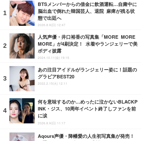
BTSメンバーからの借金に飲酒運転…自粛中に
脳出血で倒れた韓国芸人、退院 麻痺が残る状
態で出廷へ
2026.8.9(日) 12:47
人気声優・井口裕香の写真集「MORE MORE
MORE」が4刷決定！ 水着やランジェリーで美
ボディ披露
2024.10.11(金) 19:15
あの注目アイドルがランジェリー姿に！話題の
グラビアBEST20
2022.2.15(火) 12:11
何を意味するのか…めったに泣かないBLACKP
INK・ジス、10周年イベント終了しファンを前
に涙
2026.8.9(日) 11:17
Aqours声優・降幡愛の人生初写真集が発売！