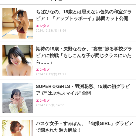
ちばひなの、18歳とは思えない色気の和室グラ
ビア！ 『アップトゥボーイ』誌面カット公開
エンタメ
2024.12.23(月) 18:59
期待の19歳・矢野ななか、“妄想”捗る学校グラ
ビアに挑戦「もしこんな子が同じクラスにいた
ら……」
エンタメ
2024.12.12(木) 21:21
SUPER☆GiRLS・羽渕花恋、15歳の初グラビ
アで“はぶちスマイル”全開
エンタメ
2024.12.5(木) 14:00
バスケ女子・すみぽん、『旬撮GIRL』グラビア
で隠された魅力解放！