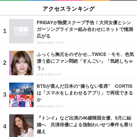
アクセスランキング
FRIDAYが熱愛スクープ予告！大河女優とシン
ガーソングライター組み合わせにネットで憶測
広がる
2026.8.6(木) 13:00
ふっくら胸元をのぞかせ…TWICE・モモ、色気
漂う姿にファン悶絶「すんごい」「気絶しちゃ
う」
2026.8.6(木) 6:47
BTSが喜んだ日本の“撮らない客席” CORTIS
は「スマホをしまわせるアプリ」で再現できる
か
2026.8.6(木) 13:17
『トンイ』など出演の46歳韓国女優、9月に結
婚へ 共演俳優による強制わいせつ事件も乗り
越え