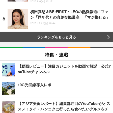
2026.8.6(木) 12:17
横田真悠＆BE:FIRST・LEOの熱愛報道にファ
ン「同年代との真剣交際最高」「マジ推せる」
2025.12.12(金) 18:44
ランキングをもっと見る
特集・連載
【動画レビュー】注目ガジェットを動画で解説！公式Y
ouTubeチャンネル
10G光回線導入レポ
【アジア美食レポート】編集部注目のYouTuberがオス
スメ！タイ・バンコクに行ったら食べたいグルメをチ