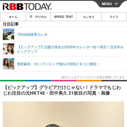
MENU
CLOSE
ホーム
IT・デジタル
SPEED TEST
エンタメ
ライフ
ホーム
注目記事
IT・デジタル
10G光回線導入レポ
IT・デジタルTOP
スマートフォン
SPEED TEST
【ピックアップ】話題の美女が2025年カレンダー続々発売！注目作を
ピックアップ
ネタ
ガジェット・ツール
エンタメ
西田麻衣、Iカップバストで憧れの貝殻ビキニに挑戦！
ショッピング
その他
エンタメTOP
映画・ドラマ
ライフ
韓流・K-POP
韓国・芸能
ライフTOP
グルメ
リリース一覧
【ピックアップ】グラビアだけじゃない！ドラマでもじわ
音楽
スポーツ
ペット
ショッピング
じわ注目の元HKT48・田中美久 21枚目の写真・画像
プッシュ通知の停止方法
グラビア
ブログ
その他
ショッピング
その他