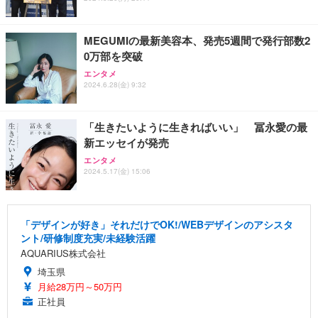
MEGUMIの最新美容本、発売5週間で発行部数2
0万部を突破
エンタメ
2024.6.28(金) 9:32
「生きたいように生きればいい」 冨永愛の最
新エッセイが発売
エンタメ
2024.5.17(金) 15:06
「デザインが好き」それだけでOK!/WEBデザインのアシスタ
ント/研修制度充実/未経験活躍
AQUARIUS株式会社
埼玉県
月給28万円～50万円
正社員