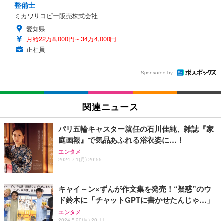
整備士
ミカワリコピー販売株式会社
愛知県
月給22万8,000円～34万4,000円
正社員
Sponsored by
関連ニュース
パリ五輪キャスター就任の石川佳純、雑誌『家
庭画報』で気品あふれる浴衣姿に…！
エンタメ
2024.7.1(月) 20:55
キャイ～ン×ずんが作文集を発売！“疑惑”のウ
ド鈴木に「チャットGPTに書かせたんじゃ…」
エンタメ
2024.5.20(月) 20:11