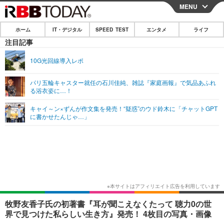
MENU
CLOSE
ホーム
IT・デジタル
SPEED TEST
エンタメ
ライフ
ホーム
注目記事
IT・デジタル
10G光回線導入レポ
IT・デジタルTOP
スマートフォン
SPEED TEST
パリ五輪キャスター就任の石川佳純、雑誌『家庭画報』で気品あふれ
る浴衣姿に…！
ネタ
ガジェット・ツール
エンタメ
キャイ～ン×ずんが作文集を発売！“疑惑”のウド鈴木に「チャットGPT
ショッピング
その他
に書かせたんじゃ…」
エンタメTOP
映画・ドラマ
ライフ
韓流・K-POP
韓国・芸能
ライフTOP
グルメ
リリース一覧
音楽
スポーツ
ペット
ショッピング
プッシュ通知の停止方法
グラビア
ブログ
その他
ショッピング
その他
牧野友香子氏の初著書『耳が聞こえなくたって 聴力0の世
界で見つけた私らしい生き方』発売！ 4枚目の写真・画像