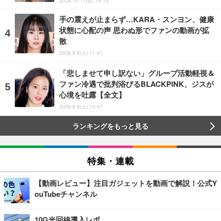
2024.10.11(金) 19:15
手の震えが止まらず…KARA・スンヨン、健康
状態に心配の声 思わぬ形でファンの動画が拡
散
2026.8.8(土) 11:47
「悲しませて申し訳ない」グループ活動軽視＆
ファン冷遇で批判浴びるBLACKPINK、ジスが
心境を吐露【全文】
2026.8.8(土) 10:47
ランキングをもっと見る
特集・連載
【動画レビュー】注目ガジェットを動画で解説！公式Y
ouTubeチャンネル
10G光回線導入レポ