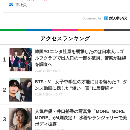
正社員
Sponsored by
アクセスランキング
韓国YGエンタ社屋を襲撃したのは日本人…ゴ
ルフクラブで出入口の一部を破損、警察が経緯
を調査へ
2026.8.7(金) 18:47
BTS・V、女子中学生の才能に目を留めた？ ダ
ンス動画に残した“短い一言”に反響続々
2026.7.29(水) 13:17
人気声優・井口裕香の写真集「MORE MORE
MORE」が4刷決定！ 水着やランジェリーで美
ボディ披露