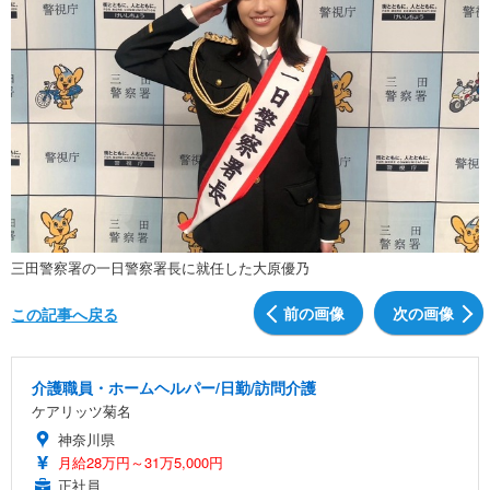
三田警察署の一日警察署長に就任した大原優乃
前の画像
次の画像
この記事へ戻る
介護職員・ホームヘルパー/日勤/訪問介護
ケアリッツ菊名
神奈川県
月給28万円～31万5,000円
正社員