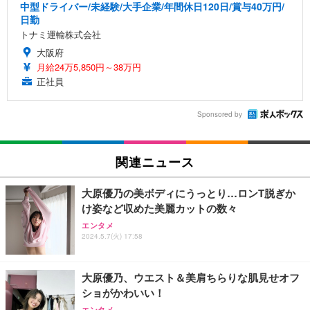
中型ドライバー/未経験/大手企業/年間休日120日/賞与40万円/
日勤
トナミ運輸株式会社
大阪府
月給24万5,850円～38万円
正社員
Sponsored by
関連ニュース
大原優乃の美ボディにうっとり…ロンT脱ぎか
け姿など収めた美麗カットの数々
エンタメ
2024.5.7(火) 17:58
大原優乃、ウエスト＆美肩ちらりな肌見せオフ
ショがかわいい！
エンタメ