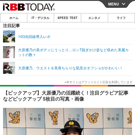
MENU
CLOSE
ホーム
IT・デジタル
SPEED TEST
エンタメ
ライフ
ホーム
注目記事
IT・デジタル
10G光回線導入レポ
IT・デジタルTOP
スマートフォン
SPEED TEST
大原優乃の美ボディにうっとり…ロンT脱ぎかけ姿など収めた美麗カ
ットの数々
ネタ
ガジェット・ツール
エンタメ
大原優乃、ウエスト＆美肩ちらりな肌見せオフショがかわいい！
ショッピング
その他
エンタメTOP
映画・ドラマ
ライフ
韓流・K-POP
韓国・芸能
ライフTOP
グルメ
リリース一覧
【ピックアップ】大原優乃の活躍続く！注目グラビア記事
音楽
スポーツ
ペット
ショッピング
などピックアップ 5枚目の写真・画像
プッシュ通知の停止方法
グラビア
ブログ
その他
ショッピング
その他