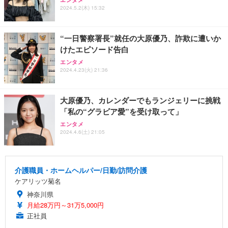
2024.5.2(木) 15:32
“一日警察署長”就任の大原優乃、詐欺に遭いか
けたエピソード告白
エンタメ
2024.4.23(火) 21:36
大原優乃、カレンダーでもランジェリーに挑戦
「私の“グラビア愛”を受け取って」
エンタメ
2024.4.6(土) 21:05
介護職員・ホームヘルパー/日勤/訪問介護
ケアリッツ菊名
神奈川県
月給28万円～31万5,000円
正社員