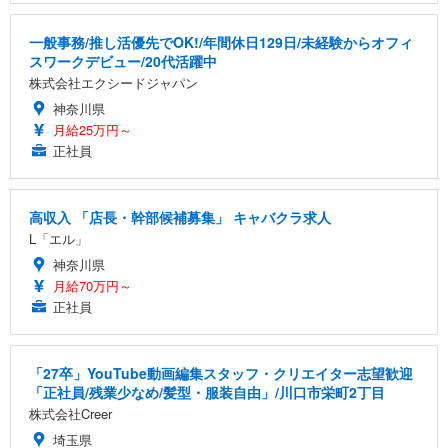
一般事務/推し活優先でOK!/年間休日129日/未経験からオフィ
スワークデビュー/20代活躍中
株式会社エクシードジャパン
神奈川県
月給25万円～
正社員
高収入 「店長・幹部候補募集」 キャバクラ求人
L「エル」
神奈川県
月給70万円～
正社員
「27卒」YouTube動画編集スタッフ・クリエイター志望歓迎
「正社員/残業少なめ/髪型・服装自由」/川口市栄町2丁目
株式会社Creer
埼玉県