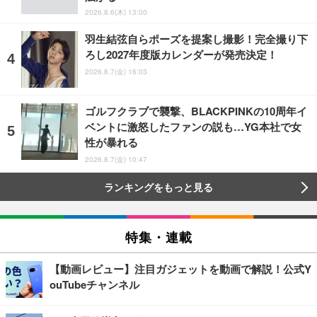
2026.8.6(木) 13:00
羽生結弦自らポーズを提案し撮影！完全撮り下
ろし2027年度版カレンダーが発売決定！
2026.8.7(金) 16:03
ゴルフクラブで襲撃、BLACKPINKの10周年イ
ベントに激怒したファンの説も…YG本社で女
性が暴れる
2026.8.7(金) 10:47
ランキングをもっと見る
特集・連載
【動画レビュー】注目ガジェットを動画で解説！公式Y
ouTubeチャンネル