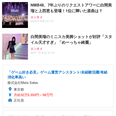
NMB48、7年ぶりのリクエストアワーに白間美
瑠と上西恵も登場！1位に輝いた楽曲は？
エンタメ
2023.5.4(木) 21:10
白間美瑠のミニスカ美脚ショットが好評「スタ
イル天才すぎ」「めーっちゃ綺麗」
エンタメ
2021.12.4(土) 21:31
「ゲーム好き必見」ゲーム運営アシスタント/未経験活躍/有給
消化率高い
株式会社Meta Sales
東京都
月給32万5,300円～58万円
正社員