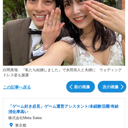
白間美瑠、『私たち結婚しました』で永田崇人と夫婦に ウェディング
ドレス姿も披露
前の画像
次の画像
この記事へ戻る
「ゲーム好き必見」ゲーム運営アシスタント/未経験活躍/有給
消化率高い
株式会社Meta Sales
東京都