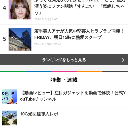
漂う姿にファン悶絶「すんごい」「気絶しちゃ
う」
2026.8.6(木) 6:47
若手美人アナが人気中堅芸人とラブラブ同棲！
FRIDAY、明日15時に熱愛スクープ
2025.8.27(水) 22:20
ランキングをもっと見る
特集・連載
【動画レビュー】注目ガジェットを動画で解説！公式Y
ouTubeチャンネル
10G光回線導入レポ