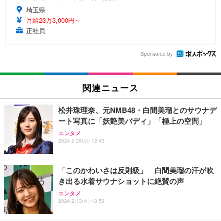
埼玉県
月給23万3,000円～
正社員
Sponsored by
関連ニュース
松井珠理奈、元NMB48・白間美瑠とのサウナデ
ート写真に「妖艶美バディ」「極上の空間」
エンタメ
2024.2.28(水) 12:43
「このかわいさは反則級」 白間美瑠の汗が吹
き出る水着サウナショットに絶賛の声
エンタメ
2024.2.13(火) 18:59