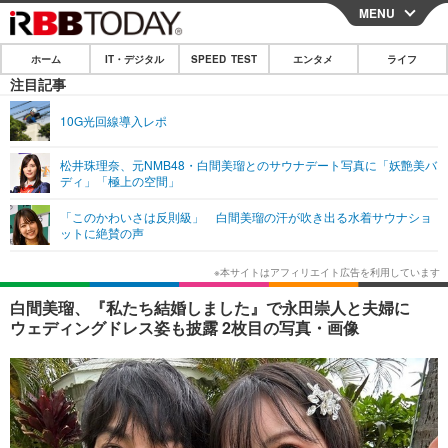
MENU
CLOSE
ホーム
IT・デジタル
SPEED TEST
エンタメ
ライフ
ホーム
注目記事
IT・デジタル
10G光回線導入レポ
IT・デジタルTOP
スマートフォン
SPEED TEST
松井珠理奈、元NMB48・白間美瑠とのサウナデート写真に「妖艶美バ
ディ」「極上の空間」
ネタ
ガジェット・ツール
エンタメ
「このかわいさは反則級」 白間美瑠の汗が吹き出る水着サウナショ
ショッピング
その他
ットに絶賛の声
エンタメTOP
映画・ドラマ
ライフ
韓流・K-POP
韓国・芸能
ライフTOP
グルメ
リリース一覧
白間美瑠、『私たち結婚しました』で永田崇人と夫婦に
音楽
スポーツ
ペット
ショッピング
ウェディングドレス姿も披露 2枚目の写真・画像
プッシュ通知の停止方法
グラビア
ブログ
その他
ショッピング
その他