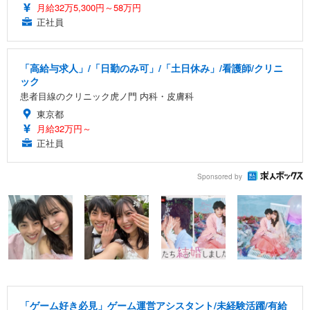
月給32万5,300円～58万円
正社員
「高給与求人」/「日勤のみ可」/「土日休み」/看護師/クリニ
ック
患者目線のクリニック虎ノ門 内科・皮膚科
東京都
月給32万円～
正社員
Sponsored by
「ゲーム好き必見」ゲーム運営アシスタント/未経験活躍/有給