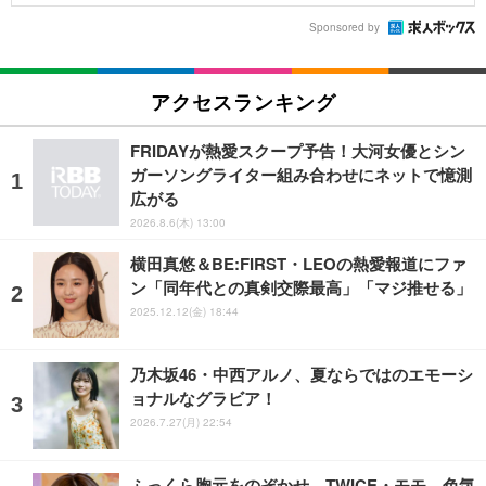
Sponsored by
アクセスランキング
FRIDAYが熱愛スクープ予告！大河女優とシン
ガーソングライター組み合わせにネットで憶測
広がる
2026.8.6(木) 13:00
横田真悠＆BE:FIRST・LEOの熱愛報道にファ
ン「同年代との真剣交際最高」「マジ推せる」
2025.12.12(金) 18:44
乃木坂46・中西アルノ、夏ならではのエモーシ
ョナルなグラビア！
2026.7.27(月) 22:54
ふっくら胸元をのぞかせ…TWICE・モモ、色気