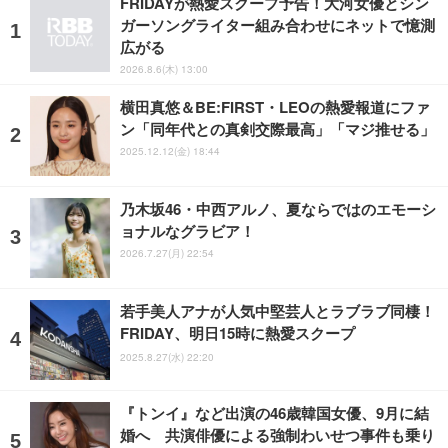
FRIDAYが熱愛スクープ予告！大河女優とシン
ガーソングライター組み合わせにネットで憶測
広がる
2026.8.6(木) 13:00
横田真悠＆BE:FIRST・LEOの熱愛報道にファ
ン「同年代との真剣交際最高」「マジ推せる」
2025.12.12(金) 18:44
乃木坂46・中西アルノ、夏ならではのエモーシ
ョナルなグラビア！
2026.7.27(月) 22:54
若手美人アナが人気中堅芸人とラブラブ同棲！
FRIDAY、明日15時に熱愛スクープ
2025.8.27(水) 22:20
『トンイ』など出演の46歳韓国女優、9月に結
婚へ 共演俳優による強制わいせつ事件も乗り