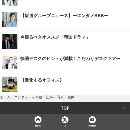
【坂道グループニュース】ーエンタメRBBー
今観るべきオススメ「韓国ドラマ」
快適デスクのヒントが満載！こだわりデスクツアー
【進化するオフィス】
写真・画像
ホーム
›
エンタメ
›
その他
›
記事
›
TOP
Home
X
YouTube