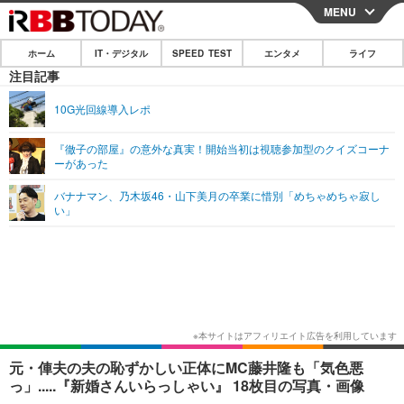
MENU
CLOSE
ホーム
IT・デジタル
SPEED TEST
エンタメ
ライフ
ホーム
注目記事
IT・デジタル
10G光回線導入レポ
IT・デジタルTOP
スマートフォン
SPEED TEST
『徹子の部屋』の意外な真実！開始当初は視聴参加型のクイズコーナ
ーがあった
ネタ
ガジェット・ツール
エンタメ
バナナマン、乃木坂46・山下美月の卒業に惜別「めちゃめちゃ寂し
ショッピング
その他
い」
エンタメTOP
映画・ドラマ
ライフ
韓流・K-POP
韓国・芸能
ライフTOP
グルメ
リリース一覧
音楽
スポーツ
ペット
ショッピング
プッシュ通知の停止方法
グラビア
ブログ
その他
ショッピング
その他
元・俥夫の夫の恥ずかしい正体にMC藤井隆も「気色悪
っ」.....『新婚さんいらっしゃい』 18枚目の写真・画像