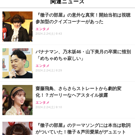
関連ニュース
『徹子の部屋』の意外な真実！開始当初は視聴
参加型のクイズコーナーがあった
エンタメ
2024.2.24(土) 9:43
バナナマン、乃木坂46・山下美月の卒業に惜別
「めちゃめちゃ寂しい」
エンタメ
2024.2.24(土) 9:29
齋藤飛鳥、さらさらストレートから劇的変
化！？ガーリーなヘアスタイル披露
エンタメ
2024.2.24(土) 9:10
『徹子の部屋』のテーマソングには本当は歌詞
がついていた！徹子＆芦田愛菜がデュエット