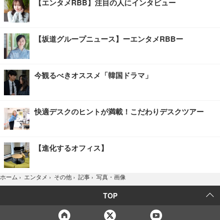
【エンタメRBB】注目の人にインタビュー
【坂道グループニュース】ーエンタメRBBー
今観るべきオススメ「韓国ドラマ」
快適デスクのヒントが満載！こだわりデスクツアー
【進化するオフィス】
写真・画像
ホーム
›
エンタメ
›
その他
›
記事
›
TOP