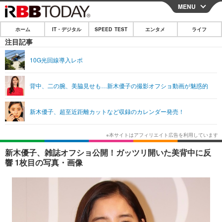
MENU
CLOSE
ホーム
IT・デジタル
SPEED TEST
エンタメ
ライフ
ホーム
注目記事
IT・デジタル
10G光回線導入レポ
IT・デジタルTOP
スマートフォン
SPEED TEST
背中、二の腕、美脇見せも…新木優子の撮影オフショ動画が魅惑的
ネタ
ガジェット・ツール
エンタメ
新木優子、超至近距離カットなど収録のカレンダー発売！
ショッピング
その他
エンタメTOP
映画・ドラマ
ライフ
韓流・K-POP
韓国・芸能
ライフTOP
グルメ
リリース一覧
新木優子、雑誌オフショ公開！ガッツリ開いた美背中に反
音楽
スポーツ
ペット
ショッピング
響 1枚目の写真・画像
プッシュ通知の停止方法
グラビア
ブログ
その他
ショッピング
その他