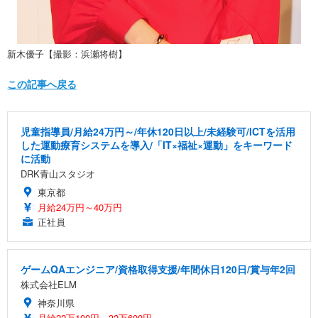
新木優子【撮影：浜瀬将樹】
この記事へ戻る
児童指導員/月給24万円～/年休120日以上/未経験可/ICTを活用
した運動療育システムを導入/「IT×福祉×運動」をキーワード
に活動
DRK青山スタジオ
東京都
月給24万円～40万円
正社員
ゲームQAエンジニア/資格取得支援/年間休日120日/賞与年2回
株式会社ELM
神奈川県
月給22万100円～32万600円