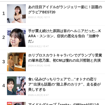
あの注目アイドルがランジェリー姿に！話題の
グラビアBEST20
2022.2.15(火) 12:11
手が震え続けた原因は首のヘルニアだった…K
ARA・スンヨン、症状の悪化を告白「治療中
だ」
2026.8.8(土) 15:47
ホリプロスカウトキャラバンでグランプリ受賞
の塚本恋乃葉、初CMは憧れの出川哲朗と共演
2024.4.30(火) 13:45
食い込みぴっちりウェアで…“オトナの恋リ
ア”出演も話題の“陸上界のカリナ”、走る姿が
美しすぎる
2026.4.20(月) 6:47
アイドルグループ『zanka』のMiinaがデジタ