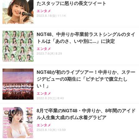
たスタッフに怒りの長文ツイート
エンタメ
2023.8.18(金) 11:14
NGT48、中井りか卒業前ラストシングルのタイ
トルは「あのさ、いや別に...」に決定
エンタメ
2023.7.6(木) 8:29
NGT48が初のライブツアー！中井りか、ステー
ジデビューの3期生に「ピチピチで腹立たし
い！」
エンタメ
2022.8.20(土) 8:40
8月で卒業のNGT48・中井りか、8年間のアイド
ル人生集大成のボム水着グラビア
エンタメ
2023.8.10(木) 13:59