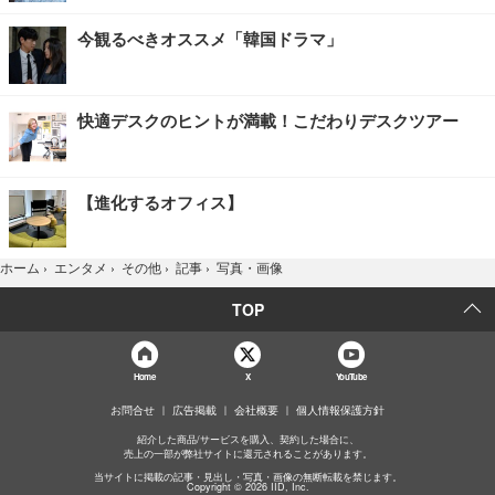
今観るべきオススメ「韓国ドラマ」
快適デスクのヒントが満載！こだわりデスクツアー
【進化するオフィス】
写真・画像
ホーム
›
エンタメ
›
その他
›
記事
›
TOP
Home
X
YouTube
お問合せ
広告掲載
会社概要
個人情報保護方針
紹介した商品/サービスを購入、契約した場合に、
売上の一部が弊社サイトに還元されることがあります。
当サイトに掲載の記事・見出し・写真・画像の無断転載を禁じます。
Copyright © 2026 IID, Inc.