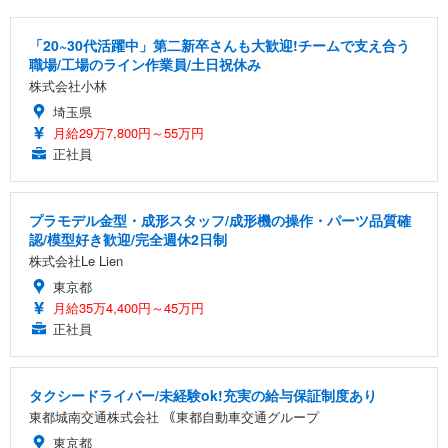
「20~30代活躍中」第二新卒さんも大歓迎!チームで支え合う
職場/工場のライン作業員/土日祝休み
株式会社小林
埼玉県
月給29万7,800円～55万円
正社員
プラモデル金型・成形スタッフ/成形機の操作・パーツ品質確
認/模型好き歓迎/完全週休2日制
株式会社Le Lien
東京都
月給35万4,400円～45万円
正社員
タクシードライバー/未経験ok!充実の給与保証制度あり
東都城南交通株式会社 ｟東都自動車交通グループ
東京都