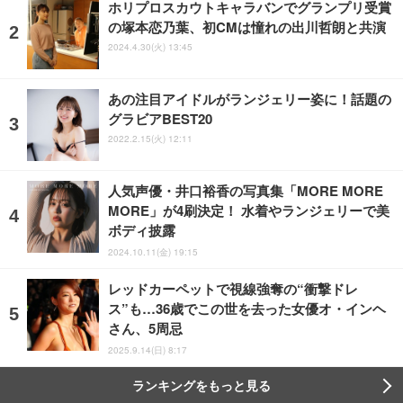
ホリプロスカウトキャラバンでグランプリ受賞
の塚本恋乃葉、初CMは憧れの出川哲朗と共演
2024.4.30(火) 13:45
あの注目アイドルがランジェリー姿に！話題の
グラビアBEST20
2022.2.15(火) 12:11
人気声優・井口裕香の写真集「MORE MORE
MORE」が4刷決定！ 水着やランジェリーで美
ボディ披露
2024.10.11(金) 19:15
レッドカーペットで視線強奪の“衝撃ドレ
ス”も…36歳でこの世を去った女優オ・インヘ
さん、5周忌
2025.9.14(日) 8:17
ランキングをもっと見る