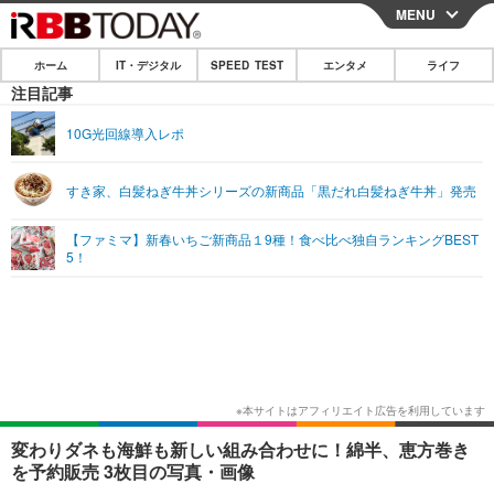
MENU
CLOSE
ホーム
IT・デジタル
SPEED TEST
エンタメ
ライフ
ホーム
注目記事
IT・デジタル
10G光回線導入レポ
IT・デジタルTOP
スマートフォン
SPEED TEST
すき家、白髪ねぎ牛丼シリーズの新商品「黒だれ白髪ねぎ牛丼」発売
ネタ
ガジェット・ツール
エンタメ
【ファミマ】新春いちご新商品１9種！食べ比べ独自ランキングBEST
ショッピング
その他
5！
エンタメTOP
映画・ドラマ
ライフ
韓流・K-POP
韓国・芸能
ライフTOP
グルメ
リリース一覧
音楽
スポーツ
ペット
ショッピング
プッシュ通知の停止方法
グラビア
ブログ
その他
ショッピング
その他
変わりダネも海鮮も新しい組み合わせに！綿半、恵方巻き
を予約販売 3枚目の写真・画像