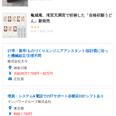
亀城庵、滝宮天満宮で祈祷した「合格祈願うど
ん」新発売
ライフ
2024.1.8(月) 19:26
27卒・新卒/ものづくりエンジニアアシスタント/設計図に沿っ
た機械組立/文理不問
株式会社大斗
神奈川県
月給25万7,700円～32万円
正社員
増員・システム&電話でのITサポート@横浜3分!シフトあり
マンパワーグループ株式会社
東京都
時給1,750円