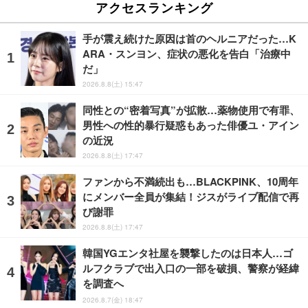
アクセスランキング
手が震え続けた原因は首のヘルニアだった…K
ARA・スンヨン、症状の悪化を告白「治療中
だ」
2026.8.8(土) 15:47
同性との“密着写真”が拡散…薬物使用で有罪、
男性への性的暴行疑惑もあった俳優ユ・アイン
の近況
2026.8.8(土) 17:47
ファンから不満続出も…BLACKPINK、10周年
にメンバー全員が集結！ジスがライブ配信で再
び謝罪
2026.8.8(土) 17:47
韓国YGエンタ社屋を襲撃したのは日本人…ゴ
ルフクラブで出入口の一部を破損、警察が経緯
を調査へ
2026.8.7(金) 18:47