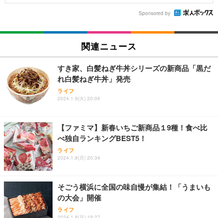
Sponsored by
関連ニュース
すき家、白髪ねぎ牛丼シリーズの新商品「黒だ
れ白髪ねぎ牛丼」発売
ライフ
2024.1.9(火) 20:04
【ファミマ】新春いちご新商品１9種！食べ比
べ独自ランキングBEST5！
ライフ
2024.1.8(月) 20:34
そごう横浜に全国の味自慢が集結！「うまいも
の大会」開催
ライフ
2024.1.8(月) 19:27