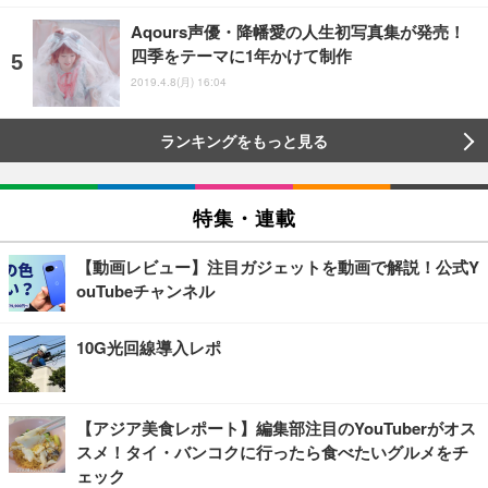
Aqours声優・降幡愛の人生初写真集が発売！
四季をテーマに1年かけて制作
2019.4.8(月) 16:04
ランキングをもっと見る
特集・連載
【動画レビュー】注目ガジェットを動画で解説！公式Y
ouTubeチャンネル
10G光回線導入レポ
【アジア美食レポート】編集部注目のYouTuberがオス
スメ！タイ・バンコクに行ったら食べたいグルメをチ
ェック