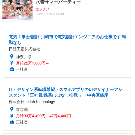
水着サマーパーティー
エンタメ
2023.8.11(金) 14:38
電気工事士/設計 川崎市で電気設計エンジニアのお仕事です 転
勤なし
日総工産株式会社
神奈川県
月給22万1,000円～
正社員
IT・デザイン系転職希望・スマホアプリのUIデザイナーアシ
スタント「正社員/残業ほぼなし推奨/」・中央区銀座
株式会社enrich technology
東京都
月給33万4,400円～47万4,400円
正社員