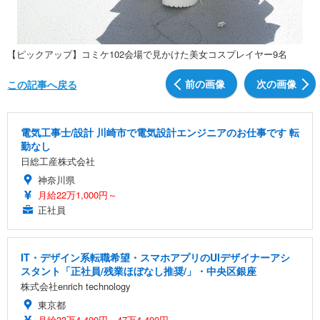
【ピックアップ】コミケ102会場で見かけた美女コスプレイヤー9名
前の画像
次の画像
この記事へ戻る
電気工事士/設計 川崎市で電気設計エンジニアのお仕事です 転
勤なし
日総工産株式会社
神奈川県
月給22万1,000円～
正社員
IT・デザイン系転職希望・スマホアプリのUIデザイナーアシ
スタント「正社員/残業ほぼなし推奨/」・中央区銀座
株式会社enrich technology
東京都
月給33万4,400円～47万4,400円