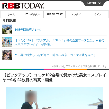
MENU
CLOSE
ホーム
IT・デジタル
SPEED TEST
エンタメ
ライフ
ホーム
注目記事
IT・デジタル
10G光回線導入レポ
IT・デジタルTOP
スマートフォン
SPEED TEST
【コミケ102】『ブルアカ』『NIKKE』等の企業ブースには、水着の
人気コスプレイヤーが勢揃い
ネタ
ガジェット・ツール
エンタメ
ケモ耳に特大しっぽビキニ！鈴木ふみ奈、コミケ衣装を先出し
ショッピング
その他
エンタメTOP
映画・ドラマ
ライフ
韓流・K-POP
韓国・芸能
ライフTOP
グルメ
リリース一覧
【ピックアップ】コミケ102会場で見かけた美女コスプレイ
音楽
スポーツ
ペット
ショッピング
ヤー9名 24枚目の写真・画像
プッシュ通知の停止方法
グラビア
ブログ
その他
ショッピング
その他