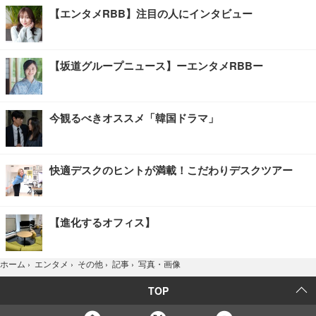
【エンタメRBB】注目の人にインタビュー
【坂道グループニュース】ーエンタメRBBー
今観るべきオススメ「韓国ドラマ」
快適デスクのヒントが満載！こだわりデスクツアー
【進化するオフィス】
写真・画像
ホーム
›
エンタメ
›
その他
›
記事
›
TOP