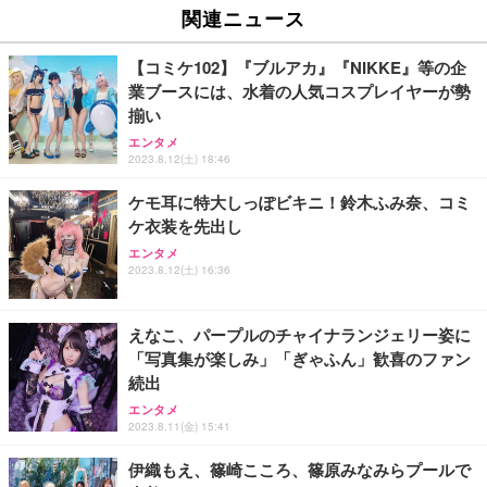
関連ニュース
【コミケ102】『ブルアカ』『NIKKE』等の企
業ブースには、水着の人気コスプレイヤーが勢
揃い
エンタメ
2023.8.12(土) 18:46
ケモ耳に特大しっぽビキニ！鈴木ふみ奈、コミ
ケ衣装を先出し
エンタメ
2023.8.12(土) 16:36
えなこ、パープルのチャイナランジェリー姿に
「写真集が楽しみ」「ぎゃふん」歓喜のファン
続出
エンタメ
2023.8.11(金) 15:41
伊織もえ、篠崎こころ、篠原みなみらプールで