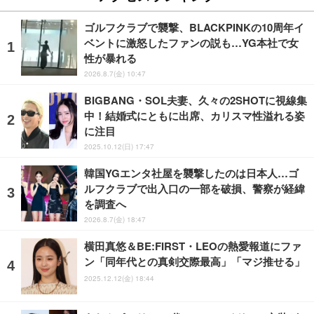
ゴルフクラブで襲撃、BLACKPINKの10周年イ
ベントに激怒したファンの説も…YG本社で女
性が暴れる
2026.8.7(金) 10:47
BIGBANG・SOL夫妻、久々の2SHOTに視線集
中！結婚式にともに出席、カリスマ性溢れる姿
に注目
2025.10.12(日) 17:47
韓国YGエンタ社屋を襲撃したのは日本人…ゴ
ルフクラブで出入口の一部を破損、警察が経緯
を調査へ
2026.8.7(金) 18:47
横田真悠＆BE:FIRST・LEOの熱愛報道にファ
ン「同年代との真剣交際最高」「マジ推せる」
2025.12.12(金) 18:44