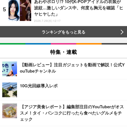
あわやポロリ!? 10代K-POPアイドルの衣装が
波紋…激しいダンス中、何度も胸元を確認「ヒ
ヤヒヤした」
2026.7.29(水) 12:17
ランキングをもっと見る
特集・連載
【動画レビュー】注目ガジェットを動画で解説！公式Y
ouTubeチャンネル
10G光回線導入レポ
【アジア美食レポート】編集部注目のYouTuberがオス
スメ！タイ・バンコクに行ったら食べたいグルメをチ
ェック