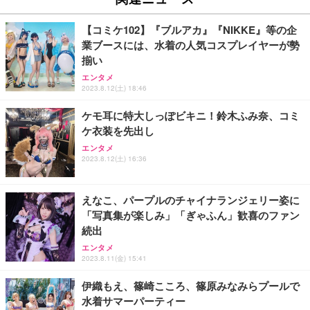
【コミケ102】『ブルアカ』『NIKKE』等の企
業ブースには、水着の人気コスプレイヤーが勢
揃い
エンタメ
2023.8.12(土) 18:46
ケモ耳に特大しっぽビキニ！鈴木ふみ奈、コミ
ケ衣装を先出し
エンタメ
2023.8.12(土) 16:36
えなこ、パープルのチャイナランジェリー姿に
「写真集が楽しみ」「ぎゃふん」歓喜のファン
続出
エンタメ
2023.8.11(金) 15:41
伊織もえ、篠崎こころ、篠原みなみらプールで
水着サマーパーティー