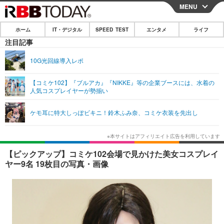
MENU
CLOSE
ホーム
IT・デジタル
SPEED TEST
エンタメ
ライフ
ホーム
注目記事
IT・デジタル
10G光回線導入レポ
IT・デジタルTOP
スマートフォン
SPEED TEST
【コミケ102】『ブルアカ』『NIKKE』等の企業ブースには、水着の
人気コスプレイヤーが勢揃い
ネタ
ガジェット・ツール
エンタメ
ケモ耳に特大しっぽビキニ！鈴木ふみ奈、コミケ衣装を先出し
ショッピング
その他
エンタメTOP
映画・ドラマ
ライフ
韓流・K-POP
韓国・芸能
ライフTOP
グルメ
リリース一覧
【ピックアップ】コミケ102会場で見かけた美女コスプレイ
音楽
スポーツ
ペット
ショッピング
ヤー9名 19枚目の写真・画像
プッシュ通知の停止方法
グラビア
ブログ
その他
ショッピング
その他