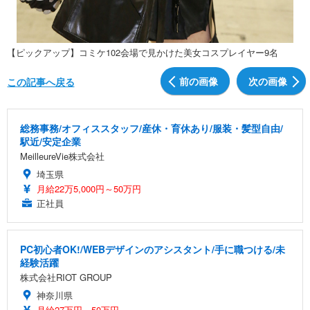
【ピックアップ】コミケ102会場で見かけた美女コスプレイヤー9名
前の画像
次の画像
この記事へ戻る
総務事務/オフィススタッフ/産休・育休あり/服装・髪型自由/
駅近/安定企業
MeilleureVie株式会社
埼玉県
月給22万5,000円～50万円
正社員
PC初心者OK!/WEBデザインのアシスタント/手に職つける/未
経験活躍
株式会社RIOT GROUP
神奈川県
月給27万円～50万円