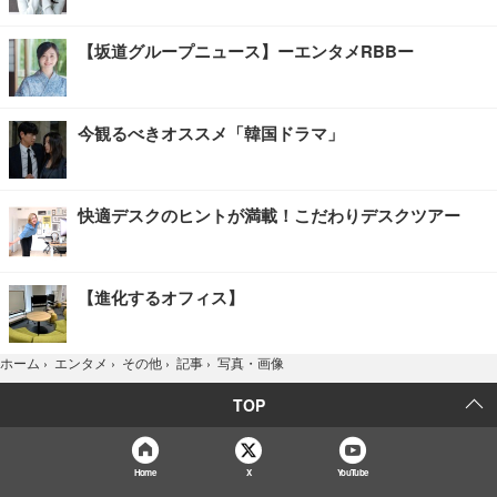
【坂道グループニュース】ーエンタメRBBー
今観るべきオススメ「韓国ドラマ」
快適デスクのヒントが満載！こだわりデスクツアー
【進化するオフィス】
写真・画像
ホーム
›
エンタメ
›
その他
›
記事
›
TOP
Home
X
YouTube