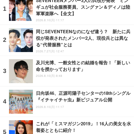
SEVENTEENメンバー3人の兵役が発表 ミン
ギュが社会服務要員、スングァン＆ディノは陸
軍軍楽隊へ【全文】
2026.8.10(月) 11:17
同じSEVENTEENなのになぜ違う？ 新たに兵
役が発表されたメンバー2人、現役兵とは異な
る“代替服務”とは
2026.7.27(月) 12:47
及川光博、一般女性との結婚を報告！「新しい
命を授かっております」
2026.8.10(月) 8:48
日向坂46、正源司陽子センターの18thシングル
『イチャイチャ虫』新ビジュアル公開
2026.8.10(月) 11:17
これが「ミスマガジン2019」！16人の美女を水
着姿とともに紹介！