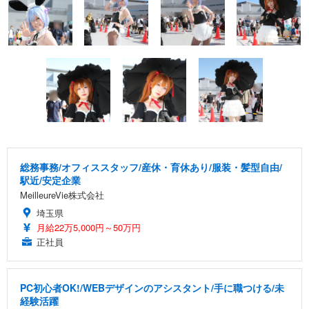
総務事務/オフィススタッフ/産休・育休あり/服装・髪型自由/
駅近/安定企業
MeilleureVie株式会社
埼玉県
月給22万5,000円～50万円
正社員
PC初心者OK!/WEBデザインのアシスタント/手に職つける/未
経験活躍