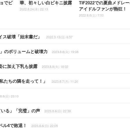
ョでビ
華、初々しい白ビキニ披露
TIF2022での夏曲メドレ
アイドルファンが熱狂！
2022.8.24(水) 22:13
2022.8.6(土) 7:00
イス破壊「始末書だ」
2022.3.13(日) 6:57
な」のボリュームと破壊力
2023.8.8(火) 19:08
姿に加え下乳も披露
2023.8.8(火) 18:02
も私たちの隣を走って！」
2023.8.7(月) 11:20
8.6(日) 23:10
ている」「完璧」の声
2023.8.6(日) 22:38
ベル4で敗退！
2023.8.6(日) 22:05