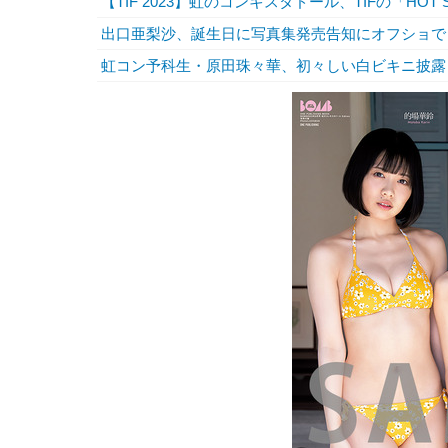
【TIF 2023】虹のコンキスタドール、TIFの「HO
出口亜梨沙、誕生日に写真集発売告知にオフショで
虹コン予科生・原田珠々華、初々しい白ビキニ披露