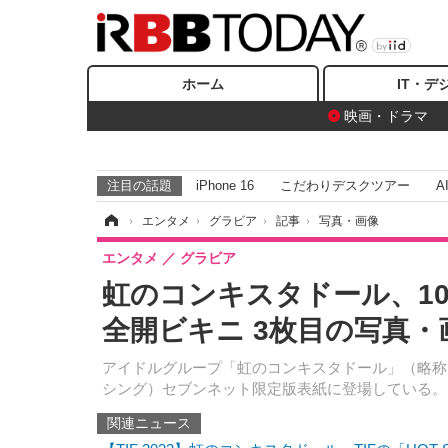
ホーム
IT・デ
映画・ドラマ
注目の話題
iPhone 16
こだわりデスクツアー
A
ホーム
›
エンタメ
›
グラビア
›
記事
›
写真・画像
エンタメ
グラビア
虹のコンキスタドール、1
全開ビキニ 3枚目の写真・
アイドルグループ「虹のコンキスタドール」（略称
シング）セブンネット限定版表紙に登場している。
関連ニュース