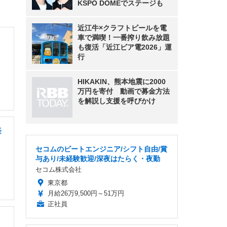
KSPO DOMEでステージも
近江牛×クラフトビールを電
車で満喫！一番搾り飲み放題
も復活「近江ビア電2026」運
行
HIKAKIN、熊本地震に2000
万円を寄付 動画で募金方法
を解説し支援を呼びかけ
経
セコムのビートエンジニア/シフト自由/賞
与あり/未経験歓迎/深夜はたらく・夜勤
セコム株式会社
東京都
月給26万9,500円～51万円
正社員