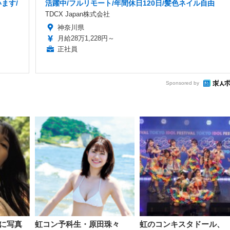
ます/
活躍中/フルリモート/年間休日120日/髪色ネイル自由
TDCX Japan株式会社
神奈川県
月給28万1,228円～
正社員
Sponsored by
に写真
虹コン予科生・原田珠々
虹のコンキスタドール、