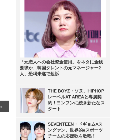
「元恋人への会社資金使用」をネタに金銭
要求か…韓国タレントの元マネージャー2
人、恐喝未遂で起訴
THE BOYZ・ソヌ、HIPHOP
レーベルAT AREAと専属契
約！ヨンフンに続き新たなス
タート
SEVENTEEN・ドギョム×ス
ングァン、世界的eスポーツ
チームの応援歌を歌唱！