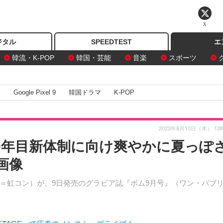
X
ジタル
SPEEDTEST
エ
韓流・K-POP
韓国・芸能
音楽
スポーツ
I
Google Pixel 9
韓国ドラマ
K-POP
2023年8月10日（木） 13
0年目新体制に向け爽やかに夏っぽ
画像
＝虹コン）が、9日発売のグラビア誌『ボム9月号』（ワン・パブ