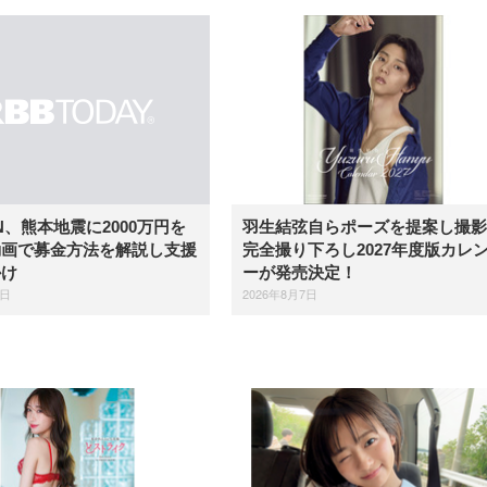
羽生結弦自らポーズを提案し撮影
IN、熊本地震に2000万円を
完全撮り下ろし2027年度版カレ
動画で募金方法を解説し支援
ーが発売決定！
かけ
2026年8月7日
7日