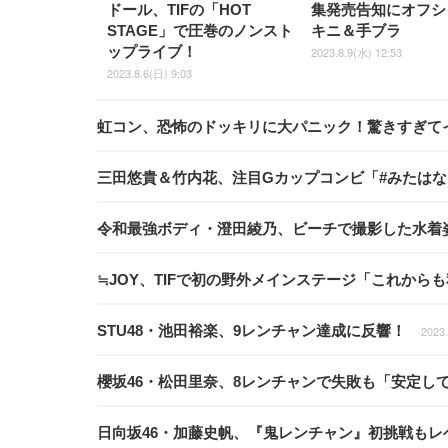
ドール、TIFの「HOT
集発売告知にオフシ
STAGE」で圧巻のノンスト
キニ＆手ブラ
ップライブ！
2023.8.9(水) 12:53
2023.8.6(日) 9:03
虹コン、恐怖のドッキリに大パニック！驚きすぎて
三田悠貴＆竹内花、注目Gカップコンビ「#みたは
令和最強ボディ・澄田綾乃、ビーチで撮影した水着
≒JOY、TIFで初の野外メインステージ「これから
STU48・池田裕楽、9レンチャン達成に反響！
2023.
櫻坂46・松田里奈、8レンチャンで失敗も「安定し
日向坂46・加藤史帆、『鬼レンチャン』初挑戦もレ