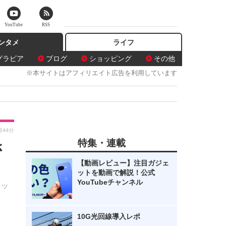
YouTube
RSS
ンタメ
ライフ
グラビア
ブログ
ショッピング
その他
※本サイトはアフィリエイト広告を利用しています
時44分
特集・連載
さ
【動画レビュー】注目ガジェ
ットを動画で解説！公式
YouTubeチャンネル
リッ
10G光回線導入レポ