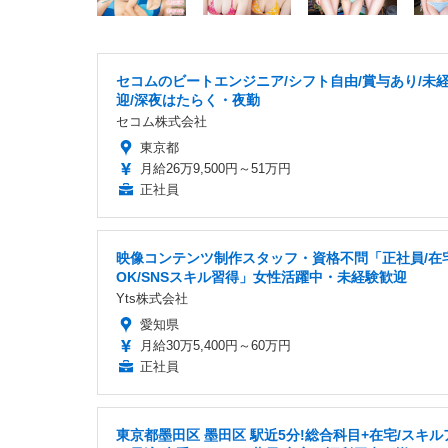
セコムのビートエンジニア/シフト自由/賞与あり/未
迎/深夜はたらく・夜勤
セコム株式会社
東京都
月給26万9,500円～51万円
正社員
映像コンテンツ制作スタッフ・資格不問「正社員/在
OK/SNSスキル習得」女性活躍中・未経験歓迎
Yts株式会社
愛知県
月給30万5,400円～60万円
正社員
東京都墨田区 墨田区 駅近5分!総合科目+在宅/スキ