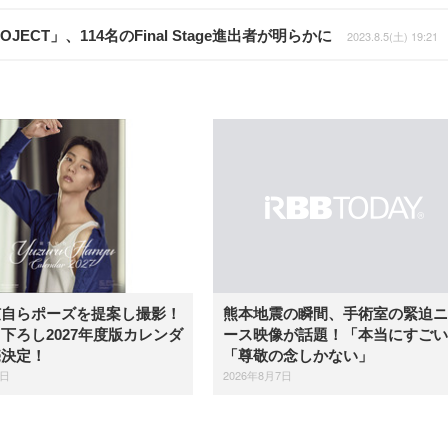
ECT」、114名のFinal Stage進出者が明らかに
2023.8.5(土) 19:21
弦自らポーズを提案し撮影！
熊本地震の瞬間、手術室の緊迫ニ
下ろし2027年度版カレンダ
ース映像が話題！「本当にすごい
売決定！
「尊敬の念しかない」
7日
2026年8月7日