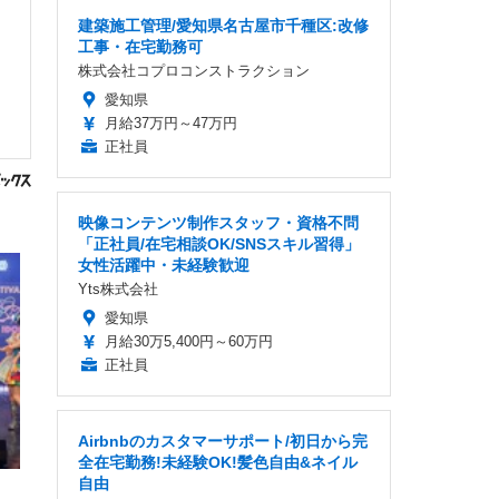
建築施工管理/愛知県名古屋市千種区:改修
工事・在宅勤務可
株式会社コプロコンストラクション
愛知県
月給37万円～47万円
正社員
映像コンテンツ制作スタッフ・資格不問
「正社員/在宅相談OK/SNSスキル習得」
女性活躍中・未経験歓迎
Yts株式会社
愛知県
月給30万5,400円～60万円
正社員
Airbnbのカスタマーサポート/初日から完
全在宅勤務!未経験OK!髪色自由&ネイル
自由