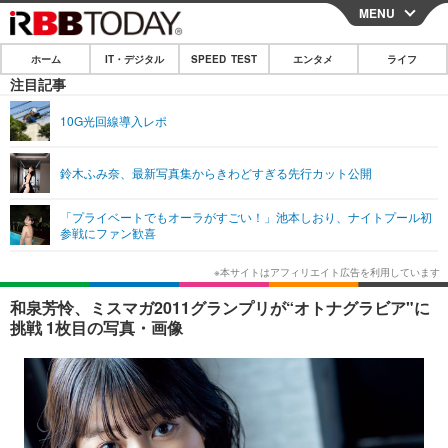
MENU
CLOSE
ホーム
IT・デジタル
SPEED TEST
エンタメ
ライフ
ホーム
注目記事
IT・デジタル
10G光回線導入レポ
IT・デジタルTOP
スマートフォン
SPEED TEST
鈴木ふみ奈、最新写真集からきわどすぎる先行カット公開
ネタ
ガジェット・ツール
エンタメ
「プライベートでもオーラがすごい！」池本しおり、ナイトプール初
ショッピング
その他
参戦にファン歓喜
エンタメTOP
映画・ドラマ
ライフ
韓流・K-POP
韓国・芸能
ライフTOP
グルメ
リリース一覧
和泉芳怜、ミスマガ2011グランプリが“オトナグラビア"に
音楽
スポーツ
ペット
ショッピング
挑戦 1枚目の写真・画像
プッシュ通知の停止方法
グラビア
ブログ
その他
ショッピング
その他