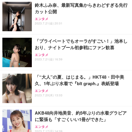
鈴木ふみ奈、最新写真集からきわどすぎる先行
カット公開
エンタメ
2023.7.21(金) 20:01
「プライベートでもオーラがすごい！」池本し
おり、ナイトプール初参戦にファン歓喜
エンタメ
2023.7.21(金) 16:59
「“大人”の夏、はじまる。」HKT48・田中美
久、1年ぶり水着で『blt graph.』表紙登場
エンタメ
2023.7.20(木) 13:03
AKB48向井地美音、約5年ぶりの水着グラビア
に緊張も「すごくいい1冊ができた」
エンタメ
2023.7.17(月) 14:09