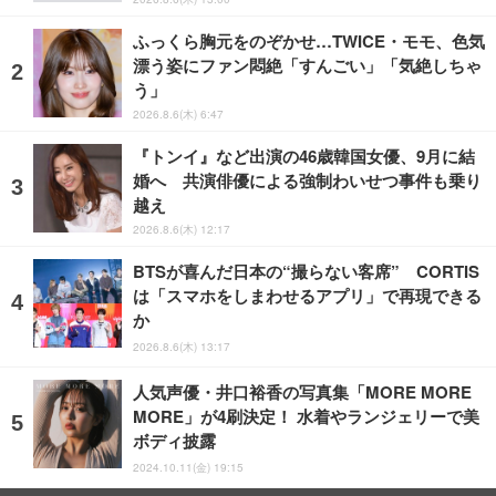
ふっくら胸元をのぞかせ…TWICE・モモ、色気
漂う姿にファン悶絶「すんごい」「気絶しちゃ
う」
2026.8.6(木) 6:47
『トンイ』など出演の46歳韓国女優、9月に結
婚へ 共演俳優による強制わいせつ事件も乗り
越え
2026.8.6(木) 12:17
BTSが喜んだ日本の“撮らない客席” CORTIS
は「スマホをしまわせるアプリ」で再現できる
か
2026.8.6(木) 13:17
人気声優・井口裕香の写真集「MORE MORE
MORE」が4刷決定！ 水着やランジェリーで美
ボディ披露
2024.10.11(金) 19:15