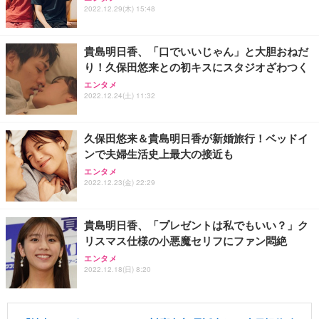
2022.12.29(木) 15:48
貴島明日香、「口でいいじゃん」と大胆おねだ
り！久保田悠来との初キスにスタジオざわつく
エンタメ
2022.12.24(土) 11:32
久保田悠来＆貴島明日香が新婚旅行！ベッドイ
ンで夫婦生活史上最大の接近も
エンタメ
2022.12.23(金) 22:29
貴島明日香、「プレゼントは私でもいい？」ク
リスマス仕様の小悪魔セリフにファン悶絶
エンタメ
2022.12.18(日) 8:20