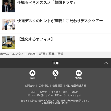
今観るべきオススメ「韓国ドラマ」
快適デスクのヒントが満載！こだわりデスクツアー
【進化するオフィス】
写真・画像
ホーム
›
エンタメ
›
その他
›
記事
›
TOP
Home
X
YouTube
お問合せ
広告掲載
会社概要
個人情報保護方針
紹介した商品/サービスを購入、契約した場合に、
売上の一部が弊社サイトに還元されることがあります。
当サイトに掲載の記事・見出し・写真・画像の無断転載を禁じます。
Copyright © 2026 IID, Inc.