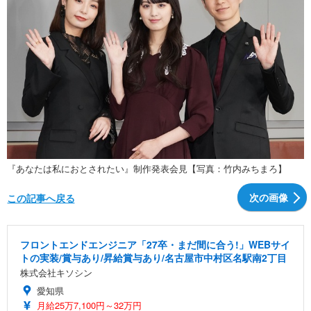
『あなたは私におとされたい』制作発表会見【写真：竹内みちまろ】
次の画像
この記事へ戻る
フロントエンドエンジニア「27卒・まだ間に合う!」WEBサイ
トの実装/賞与あり/昇給賞与あり/名古屋市中村区名駅南2丁目
株式会社キソシン
愛知県
月給25万7,100円～32万円