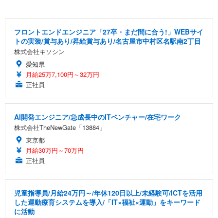
フロントエンドエンジニア「27卒・まだ間に合う!」WEBサイ
トの実装/賞与あり/昇給賞与あり/名古屋市中村区名駅南2丁目
株式会社キソシン
愛知県
月給25万7,100円～32万円
正社員
AI開発エンジニア/急成長中のITベンチャー/在宅ワーク
株式会社TheNewGate「13884」
東京都
月給30万円～70万円
正社員
児童指導員/月給24万円～/年休120日以上/未経験可/ICTを活用
した運動療育システムを導入/「IT×福祉×運動」をキーワード
に活動