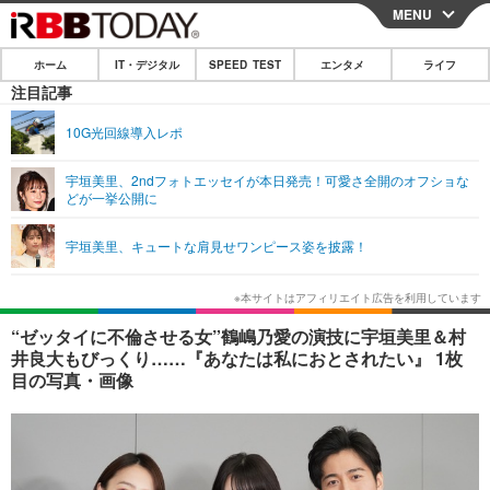
MENU
CLOSE
ホーム
IT・デジタル
SPEED TEST
エンタメ
ライフ
ホーム
注目記事
IT・デジタル
10G光回線導入レポ
IT・デジタルTOP
スマートフォン
SPEED TEST
宇垣美里、2ndフォトエッセイが本日発売！可愛さ全開のオフショな
どが一挙公開に
ネタ
ガジェット・ツール
エンタメ
宇垣美里、キュートな肩見せワンピース姿を披露！
ショッピング
その他
エンタメTOP
映画・ドラマ
ライフ
韓流・K-POP
韓国・芸能
ライフTOP
グルメ
リリース一覧
“ゼッタイに不倫させる女”鶴嶋乃愛の演技に宇垣美里＆村
音楽
スポーツ
ペット
ショッピング
井良大もびっくり……『あなたは私におとされたい』 1枚
プッシュ通知の停止方法
目の写真・画像
グラビア
ブログ
その他
ショッピング
その他