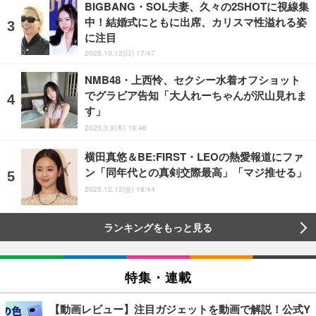
BIGBANG・SOL夫妻、久々の2SHOTに視線集
中！結婚式にともに出席、カリスマ性溢れる姿
に注目
2025.10.12(日) 17:47
NMB48・上西怜、セクシー水着オフショット
でグラビア告知「大人れーちゃんが沢山見れま
す」
2023.3.9(木) 19:46
横田真悠＆BE:FIRST・LEOの熱愛報道にファ
ン「同年代との真剣交際最高」「マジ推せる」
2025.12.12(金) 18:44
ランキングをもっと見る
特集・連載
【動画レビュー】注目ガジェットを動画で解説！公式Y