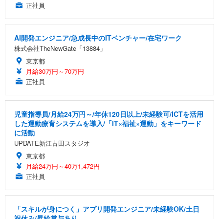
正社員
AI開発エンジニア/急成長中のITベンチャー/在宅ワーク
株式会社TheNewGate「13884」
東京都
月給30万円～70万円
正社員
児童指導員/月給24万円～/年休120日以上/未経験可/ICTを活用
した運動療育システムを導入/「IT×福祉×運動」をキーワード
に活動
UPDATE新江古田スタジオ
東京都
月給24万円～40万1,472円
正社員
「スキルが身につく」アプリ開発エンジニア/未経験OK/土日
祝休み/昇給賞与あり