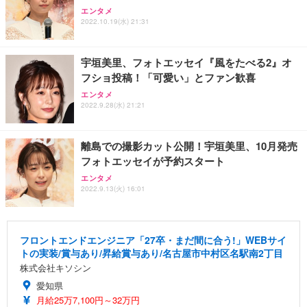
エンタメ
2022.10.19(水) 21:31
宇垣美里、フォトエッセイ『風をたべる2』オ
フショ投稿！「可愛い」とファン歓喜
エンタメ
2022.9.28(水) 21:21
離島での撮影カット公開！宇垣美里、10月発売
フォトエッセイが予約スタート
エンタメ
2022.9.13(火) 16:01
フロントエンドエンジニア「27卒・まだ間に合う!」WEBサイ
トの実装/賞与あり/昇給賞与あり/名古屋市中村区名駅南2丁目
株式会社キソシン
愛知県
月給25万7,100円～32万円