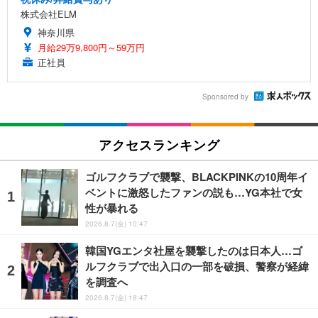
株式会社ELM
神奈川県
月給29万9,800円～59万円
正社員
Sponsored by
アクセスランキング
ゴルフクラブで襲撃、BLACKPINKの10周年イ
ベントに激怒したファンの説も…YG本社で女
性が暴れる
2026.8.7(金) 10:47
韓国YGエンタ社屋を襲撃したのは日本人…ゴ
ルフクラブで出入口の一部を破損、警察が経緯
を調査へ
2026.8.7(金) 18:47