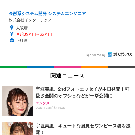
金融系システム開発 システムエンジニア
株式会社インターテクノ
大阪府
月給35万円～65万円
正社員
Sponsored by
関連ニュース
宇垣美里、2ndフォトエッセイが本日発売！可
愛さ全開のオフショなどが一挙公開に
エンタメ
2022.10.26(水) 15:28
宇垣美里、キュートな肩見せワンピース姿を披
露！