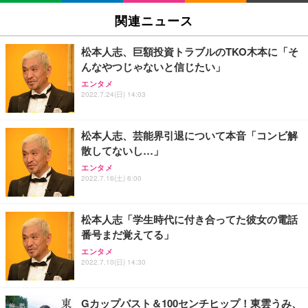
関連ニュース
松本人志、巨額投資トラブルのTKO木本に「そ
んなやつじゃないと信じたい」
エンタメ
2022.7.24(日) 14:03
松本人志、芸能界引退について本音「コンビ解
散してないし…」
エンタメ
2022.7.16(土) 6:00
松本人志「学生時代に付き合ってた彼女の電話
番号まだ覚えてる」
エンタメ
2022.7.10(日) 14:30
Gカップバスト＆100センチヒップ！東雲うみ、