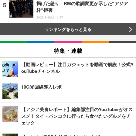
掲げた怒り RMの歌詞変更が示した“アジア
枠”拒否
2026.8.4(火) 11:47
ランキングをもっと見る
特集・連載
【動画レビュー】注目ガジェットを動画で解説！公式Y
ouTubeチャンネル
10G光回線導入レポ
【アジア美食レポート】編集部注目のYouTuberがオス
スメ！タイ・バンコクに行ったら食べたいグルメをチ
ェック