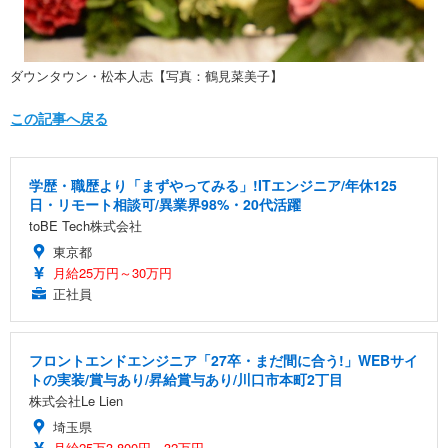
ダウンタウン・松本人志【写真：鶴見菜美子】
この記事へ戻る
学歴・職歴より「まずやってみる」!ITエンジニア/年休125
日・リモート相談可/異業界98%・20代活躍
toBE Tech株式会社
東京都
月給25万円～30万円
正社員
フロントエンドエンジニア「27卒・まだ間に合う!」WEBサイ
トの実装/賞与あり/昇給賞与あり/川口市本町2丁目
株式会社Le Lien
埼玉県
月給25万3,800円～32万円