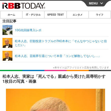
MENU
CLOSE
ホーム
IT・デジタル
SPEED TEST
エンタメ
ライフ
ホーム
注目記事
IT・デジタル
10G光回線導入レポ
IT・デジタルTOP
スマートフォン
SPEED TEST
松本人志、巨額投資トラブルのTKO木本に「そんなやつじゃないと信
じたい」
ネタ
ガジェット・ツール
エンタメ
松本人志、芸能界引退について本音「コンビ解散してないし…」
ショッピング
その他
エンタメTOP
映画・ドラマ
ライフ
韓流・K-POP
韓国・芸能
ライフTOP
グルメ
リリース一覧
松本人志、実家は「死んでる」親戚から受けた屈辱明かす
音楽
スポーツ
ペット
ショッピング
1枚目の写真・画像
プッシュ通知の停止方法
グラビア
ブログ
その他
ショッピング
その他