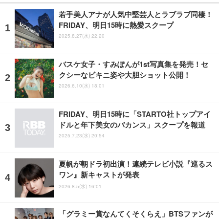
若手美人アナが人気中堅芸人とラブラブ同棲！
FRIDAY、明日15時に熱愛スクープ
2025.8.27(水) 22:20
バスケ女子・すみぽんが1st写真集を発売！セ
クシーなビキニ姿や大胆ショット公開！
2026.6.10(水) 18:01
FRIDAY、明日15時に「STARTO社トップアイ
ドルと年下美女のバカンス」スクープを報道
2025.7.23(水) 20:54
夏帆が朝ドラ初出演！連続テレビ小説『巡るス
ワン』新キャストが発表
2026.8.5(水) 16:01
「グラミー賞なんてくそくらえ」BTSファンが