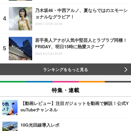
乃木坂46・中西アルノ、夏ならではのエモーシ
ョナルなグラビア！
2026.7.27(月) 22:54
若手美人アナが人気中堅芸人とラブラブ同棲！
FRIDAY、明日15時に熱愛スクープ
2025.8.27(水) 22:20
ランキングをもっと見る
特集・連載
【動画レビュー】注目ガジェットを動画で解説！公式Y
ouTubeチャンネル
10G光回線導入レポ