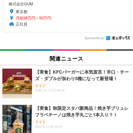
株式会社GUM
東京都
月給28万円～50万円
正社員
Sponsored by
関連ニュース
【実食】KFCバーガーに本気宣言！辛口・チー
ズ・ダブルが加わり5種になって新登場！
ライフ
2022.10.11(火) 22:26
【実食】秋限定スタバ新商品！焼き芋ブリュレ
フラペチーノは焼き芋丸ごと1本入り？！
ライフ
2022.9.21(水) 20:31