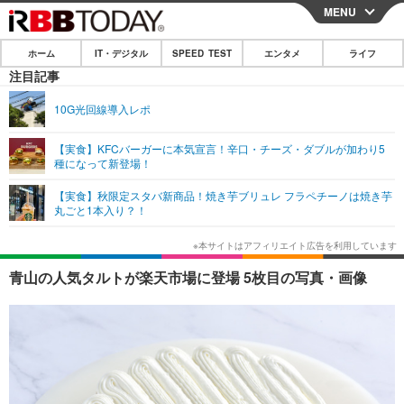
MENU
CLOSE
ホーム
IT・デジタル
SPEED TEST
エンタメ
ライフ
ホーム
注目記事
IT・デジタル
10G光回線導入レポ
IT・デジタルTOP
スマートフォン
SPEED TEST
【実食】KFCバーガーに本気宣言！辛口・チーズ・ダブルが加わり5
種になって新登場！
ネタ
ガジェット・ツール
エンタメ
【実食】秋限定スタバ新商品！焼き芋ブリュレ フラペチーノは焼き芋
ショッピング
その他
丸ごと1本入り？！
エンタメTOP
映画・ドラマ
ライフ
韓流・K-POP
韓国・芸能
ライフTOP
グルメ
リリース一覧
青山の人気タルトが楽天市場に登場 5枚目の写真・画像
音楽
スポーツ
ペット
ショッピング
プッシュ通知の停止方法
グラビア
ブログ
その他
ショッピング
その他