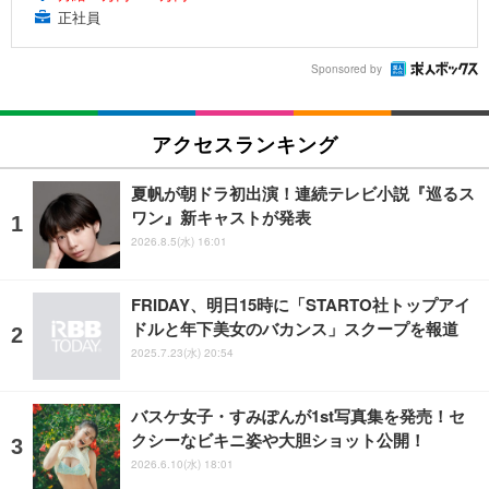
正社員
Sponsored by
アクセスランキング
夏帆が朝ドラ初出演！連続テレビ小説『巡るス
ワン』新キャストが発表
2026.8.5(水) 16:01
FRIDAY、明日15時に「STARTO社トップアイ
ドルと年下美女のバカンス」スクープを報道
2025.7.23(水) 20:54
バスケ女子・すみぽんが1st写真集を発売！セ
クシーなビキニ姿や大胆ショット公開！
2026.6.10(水) 18:01