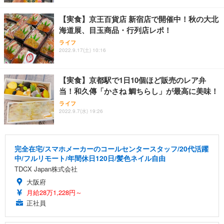
【実食】京王百貨店 新宿店で開催中！秋の大北
海道展、目玉商品・行列店レポ！
ライフ
2022.9.17(土) 10:16
【実食】京都駅で1日10個ほど販売のレア弁
当！和久傳「かさね 鯛ちらし」が最高に美味！
ライフ
2022.9.7(水) 19:26
完全在宅/スマホメーカーのコールセンタースタッフ/20代活躍
中/フルリモート/年間休日120日/髪色ネイル自由
TDCX Japan株式会社
大阪府
月給28万1,228円～
正社員