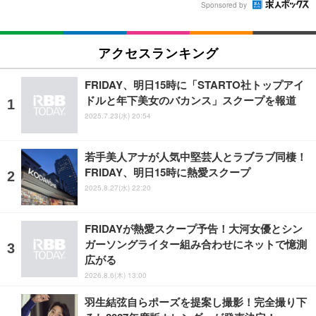
Sponsored by
アクセスランキング
FRIDAY、明日15時に「STARTO社トップアイ
ドルと年下美女のバカンス」スクープを報道
2025.7.23(水) 20:54
若手美人アナが人気中堅芸人とラブラブ同棲！
FRIDAY、明日15時に熱愛スクープ
2025.8.27(水) 22:20
FRIDAYが熱愛スクープ予告！大河女優とシン
ガーソングライター組み合わせにネットで憶測
広がる
2026.8.6(木) 13:00
羽生結弦自らポーズを提案し撮影！完全撮り下