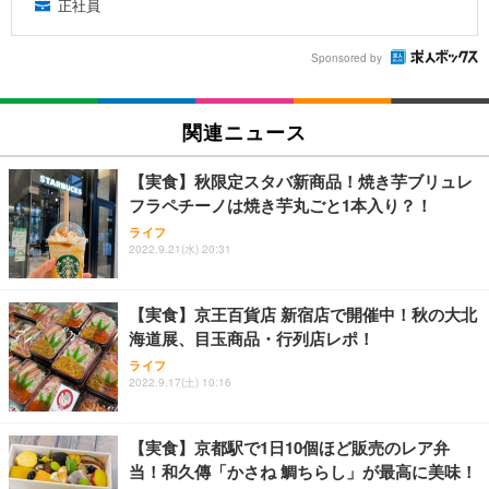
正社員
Sponsored by
関連ニュース
【実食】秋限定スタバ新商品！焼き芋ブリュレ
フラペチーノは焼き芋丸ごと1本入り？！
ライフ
2022.9.21(水) 20:31
【実食】京王百貨店 新宿店で開催中！秋の大北
海道展、目玉商品・行列店レポ！
ライフ
2022.9.17(土) 10:16
【実食】京都駅で1日10個ほど販売のレア弁
当！和久傳「かさね 鯛ちらし」が最高に美味！