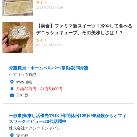
ライフ
2022.9.7(水) 19:26
【実食】ファミマ新スイーツ！冷やして食べる
デニッシュキューブ、その美味しさは！？
ライフ
2022.9.1(木) 15:04
介護職員・ホームヘルパー/常勤/訪問介護
ケアリッツ鶴見
神奈川県
月給28万円～31万5,000円
正社員
一般事務/推し活優先でOK!/年間休日129日/未経験からオフィ
スワークデビュー/20代活躍中
株式会社エクシードジャパン
東京都