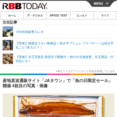
MENU
CLOSE
ホーム
IT・デジタル
SPEED TEST
エンタメ
ライフ
ホーム
注目記事
IT・デジタル
10G光回線導入レポ
IT・デジタルTOP
スマートフォン
SPEED TEST
【実食】秋限定スタバ新商品！焼き芋ブリュレ フラペチーノは焼き芋
丸ごと1本入り？！
ネタ
ガジェット・ツール
エンタメ
【実食】京王百貨店 新宿店で開催中！秋の大北海道展、目玉商品・行
ショッピング
その他
列店レポ！
エンタメTOP
映画・ドラマ
ライフ
韓流・K-POP
韓国・芸能
ライフTOP
グルメ
リリース一覧
産地直送通販サイト「JAタウン」で「魚の日限定セール」
音楽
スポーツ
ペット
ショッピング
開催 4枚目の写真・画像
プッシュ通知の停止方法
グラビア
ブログ
その他
ショッピング
その他