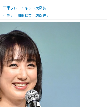
ド下手プレー！ネット大爆笑
 生活」「川田裕美 恋愛観」