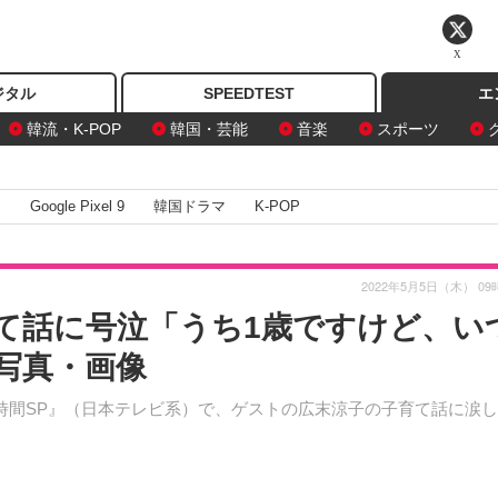
X
ジタル
SPEEDTEST
エ
韓流・K-POP
韓国・芸能
音楽
スポーツ
I
Google Pixel 9
韓国ドラマ
K-POP
2022年5月5日（木） 09
て話に号泣「うち1歳ですけど、い
写真・画像
時間SP』（日本テレビ系）で、ゲストの広末涼子の子育て話に涙し