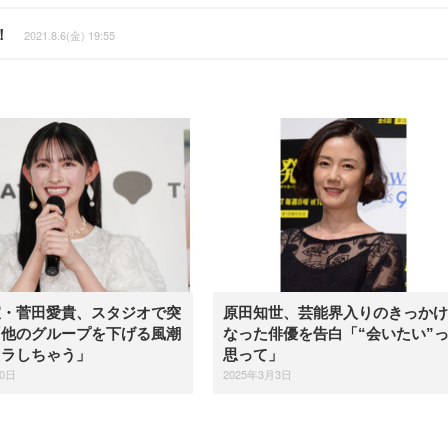
！
2021.8.6(金) 19:55
宣・菅田愛貴、スタジオで突
原田知世、芸能界入りのきっかけ
「他のグループを下げる風潮
なった俳優を告白「“会いたい”
イラしちゃう」
思って」
20日
2025年3月3日