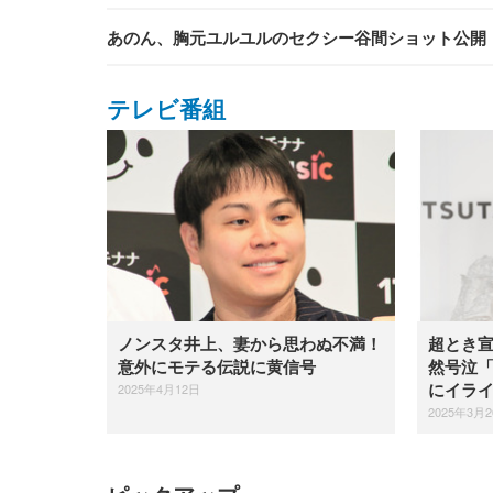
あのん、胸元ユルユルのセクシー谷間ショット公開
テレビ番組
ノンスタ井上、妻から思わぬ不満！
超とき
意外にモテる伝説に黄信号
然号泣
2025年4月12日
にイラ
2025年3月