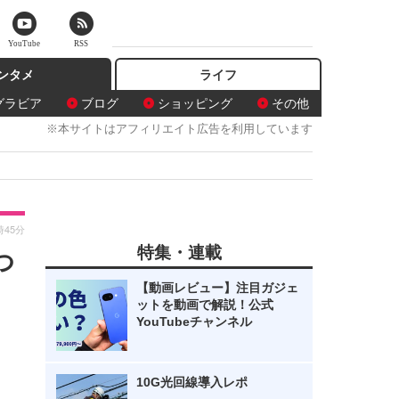
YouTube
RSS
ンタメ
ライフ
グラビア
ブログ
ショッピング
その他
※本サイトはアフィリエイト広告を利用しています
時45分
特集・連載
つ
【動画レビュー】注目ガジェ
ットを動画で解説！公式
YouTubeチャンネル
10G光回線導入レポ