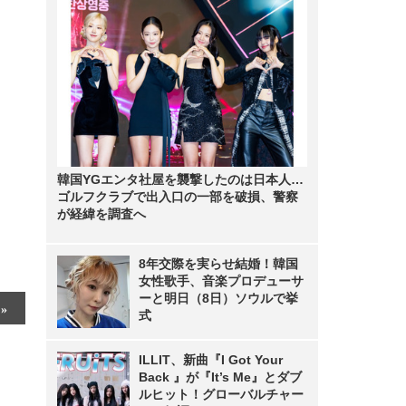
韓国YGエンタ社屋を襲撃したのは日本人…
ゴルフクラブで出入口の一部を破損、警察
が経緯を調査へ
8年交際を実らせ結婚！韓国
女性歌手、音楽プロデューサ
ーと明日（8日）ソウルで挙
式
ILLIT、新曲『I Got Your
Back 』が『It’s Me』とダブ
ルヒット！グローバルチャー