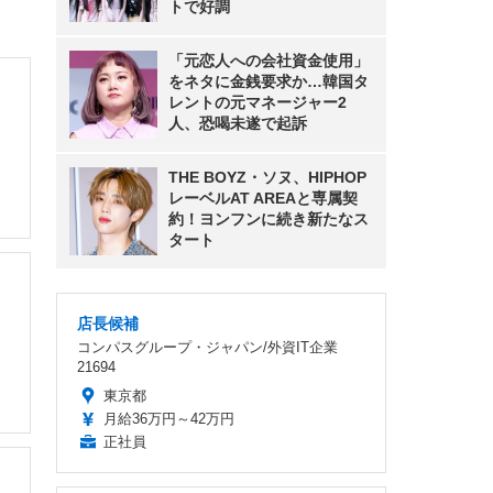
トで好調
「元恋人への会社資金使用」
をネタに金銭要求か…韓国タ
レントの元マネージャー2
人、恐喝未遂で起訴
THE BOYZ・ソヌ、HIPHOP
レーベルAT AREAと専属契
約！ヨンフンに続き新たなス
タート
店長候補
コンパスグループ・ジャパン/外資IT企業
21694
東京都
月給36万円～42万円
正社員