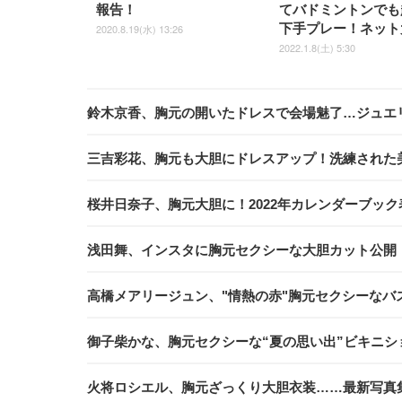
報告！
てバドミントンでも
下手プレー！ネット
2020.8.19(水) 13:26
2022.1.8(土) 5:30
鈴木京香、胸元の開いたドレスで会場魅了…ジュエ
三吉彩花、胸元も大胆にドレスアップ！洗練された
桜井日奈子、胸元大胆に！2022年カレンダーブッ
浅田舞、インスタに胸元セクシーな大胆カット公開
高橋メアリージュン、"情熱の赤"胸元セクシーなバ
御子柴かな、胸元セクシーな“夏の思い出”ビキニシ
火将ロシエル、胸元ざっくり大胆衣装……最新写真