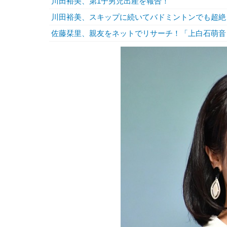
川田裕美、第1子男児出産を報告！
川田裕美、スキップに続いてバドミントンでも超絶
佐藤栞里、親友をネットでリサーチ！「上白石萌音