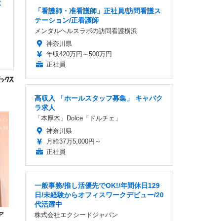
大
「看護師・准看護師」正社員/訪問看護ス
テーション/正看護師
メンタルヘルスラボの訪問看護横浜
神奈川県
年収420万円～500万円
正社員
高収入 「ホールスタッフ募集」 キャバク
ラ求人
「本厚木」Dolce「ドルチェ」
神奈川県
月給37万5,000円～
正社員
一般事務/推し活優先でOK!/年間休日129
日/未経験からオフィスワークデビュー/20
代活躍中
ア
株式会社エクシードジャパン