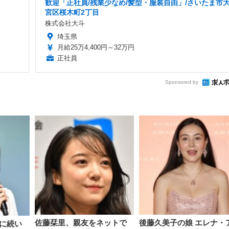
歓迎「正社員/残業少なめ/髪型・服装自由」/さいたま市
宮区桜木町2丁目
株式会社大斗
埼玉県
月給25万4,400円～32万円
正社員
Sponsored by
佐藤栞里、親友をネットで
後藤久美子の娘 エレナ・
に続い