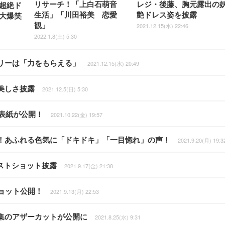
リサーチ！「上白石萌音
レジ・後藤、胸元露出の
超絶ド
生活」「川田裕美 恋愛
艶ドレス姿を披露
大爆笑
観」
2021.12.15(水) 22:46
2022.1.8(土) 5:30
リーは「力をもらえる」
2021.12.15(水) 20:49
美しさ披露
2021.12.5(日) 5:30
ク表紙が公開！
2021.10.22(金) 19:57
！あふれる色気に「ドキドキ」「一目惚れ」の声！
2021.9.20(月) 19:3
ストショット披露
2021.9.17(金) 21:38
ョット公開！
2021.9.13(月) 22:53
集のアザーカットが公開に
2021.8.25(水) 9:31