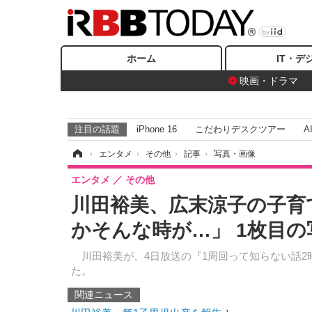
ホーム
IT・デ
映画・ドラマ
注目の話題
iPhone 16
こだわりデスクツアー
A
ホーム
›
エンタメ
›
その他
›
記事
›
写真・画像
エンタメ
その他
川田裕美、広末涼子の子育
かそんな時が…」 1枚目の
川田裕美が、4日放送の『1周回って知らない話2
た。
関連ニュース