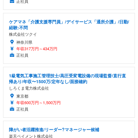
正社員
ケアマネ「介護支援専門員」/デイサービス「通所介護」/日勤/
経験:不問
株式会社ツクイ
神奈川県
年収317万円～434万円
正社員
1級電気工事施工管理技士/高圧受変電設備の現場監督/直行直
帰あり/年収〜1500万/定年なし/面接確約
しろくま電力株式会社
東京都
年収600万円～1,500万円
正社員
障がい者活躍推進/リーダー?マネージャー候補
楽天ペイメント株式会社