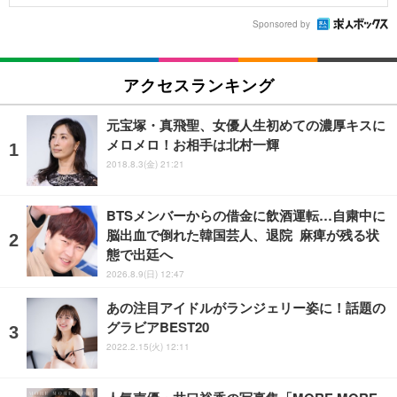
Sponsored by
アクセスランキング
元宝塚・真飛聖、女優人生初めての濃厚キスに
メロメロ！お相手は北村一輝
2018.8.3(金) 21:21
BTSメンバーからの借金に飲酒運転…自粛中に
脳出血で倒れた韓国芸人、退院 麻痺が残る状
態で出廷へ
2026.8.9(日) 12:47
あの注目アイドルがランジェリー姿に！話題の
グラビアBEST20
2022.2.15(火) 12:11