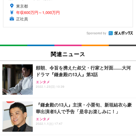
東京都
年収600万円～1,000万円
正社員
Sponsored by
関連ニュース
頼朝、令旨を携えた叔父・行家と対面.......大河
ドラマ『鎌倉殿の13人』第3話
エンタメ
2022.1.23(日) 10:39
『鎌倉殿の13人』主演・小栗旬、新垣結衣ら豪
華出演者5人で予告「是非お楽しみに！」
エンタメ
2022.1.1(土) 17:47