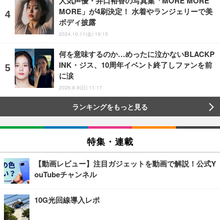
人気声優・井口裕香の写真集「MORE MORE
MORE」が4刷決定！ 水着やランジェリーで美
ボディ披露
2024.10.11(金) 19:15
何を意味するのか…めったに泣かないBLACKP
INK・ジス、10周年イベント終了しファンを前
に涙
2026.8.9(日) 11:17
ランキングをもっと見る
特集・連載
【動画レビュー】注目ガジェットを動画で解説！公式Y
ouTubeチャンネル
10G光回線導入レポ