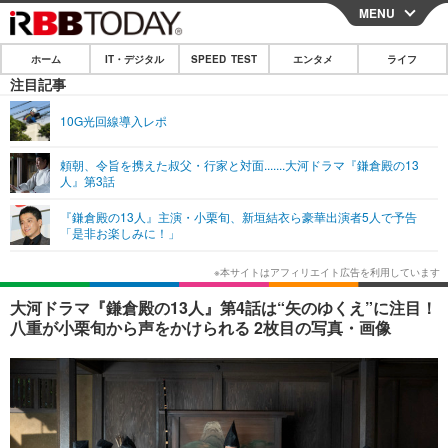
MENU
CLOSE
ホーム
IT・デジタル
SPEED TEST
エンタメ
ライフ
ホーム
注目記事
IT・デジタル
10G光回線導入レポ
IT・デジタルTOP
スマートフォン
SPEED TEST
頼朝、令旨を携えた叔父・行家と対面.......大河ドラマ『鎌倉殿の13
人』第3話
ネタ
ガジェット・ツール
エンタメ
『鎌倉殿の13人』主演・小栗旬、新垣結衣ら豪華出演者5人で予告
ショッピング
その他
「是非お楽しみに！」
エンタメTOP
映画・ドラマ
ライフ
韓流・K-POP
韓国・芸能
ライフTOP
グルメ
リリース一覧
大河ドラマ『鎌倉殿の13人』第4話は“矢のゆくえ”に注目！
音楽
スポーツ
ペット
ショッピング
八重が小栗旬から声をかけられる 2枚目の写真・画像
プッシュ通知の停止方法
グラビア
ブログ
その他
ショッピング
その他