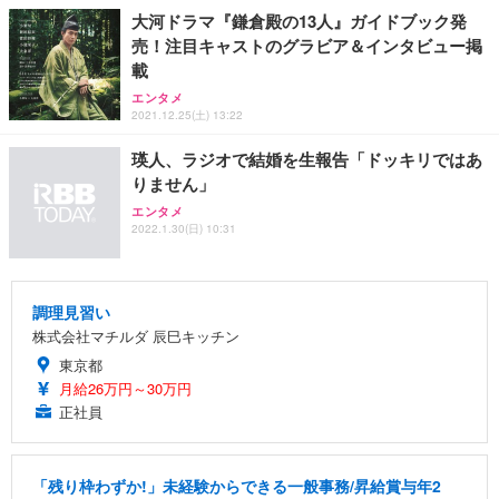
大河ドラマ『鎌倉殿の13人』ガイドブック発
売！注目キャストのグラビア＆インタビュー掲
載
エンタメ
2021.12.25(土) 13:22
瑛人、ラジオで結婚を生報告「ドッキリではあ
りません」
エンタメ
2022.1.30(日) 10:31
調理見習い
株式会社マチルダ 辰巳キッチン
東京都
月給26万円～30万円
正社員
「残り枠わずか!」未経験からできる一般事務/昇給賞与年2