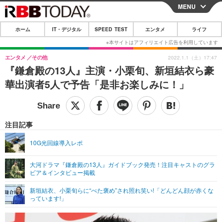
MENU
CLOSE
ホーム
IT・デジタル
SPEED TEST
エンタメ
ライフ
ホーム
IT・デジタル
エンタメ
その他
2022.1.1（土）17:47
『鎌倉殿の13人』主演・小栗旬、新垣結衣ら豪
IT・デジタルTOP
スマートフォン
SPEED TEST
華出演者5人で予告「是非お楽しみに！」
ネタ
ガジェット・ツール
エンタメ
ショッピング
その他
エンタメTOP
映画・ドラマ
ライフ
注目記事
韓流・K-POP
韓国・芸能
ライフTOP
グルメ
リリース一覧
10G光回線導入レポ
音楽
スポーツ
ペット
ショッピング
プッシュ通知の停止方法
大河ドラマ『鎌倉殿の13人』ガイドブック発売！注目キャストのグラ
ビア＆インタビュー掲載
グラビア
ブログ
その他
新垣結衣、小栗旬らに“べた褒め”され照れ笑い!「どんどん顔が赤くな
ショッピング
その他
っています!」