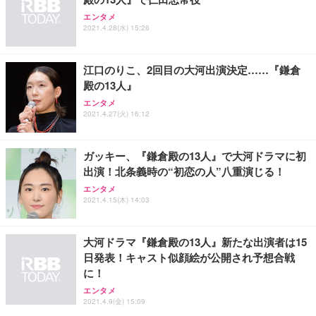
エンタメ
2021.4.28(水) 15:26
江口のりこ、2回目の大河出演決定……『鎌倉
殿の13人』
エンタメ
2021.4.27(火) 16:12
ガッキー、『鎌倉殿の13人』で大河ドラマに初
出演！北条義時の“初恋の人”八重演じる！
エンタメ
2021.4.15(木) 14:03
大河ドラマ『鎌倉殿の13人』新たな出演者は15
日発表！キャスト似顔絵が公開され予想合戦
に！
エンタメ
2021.4.9(金) 15:09