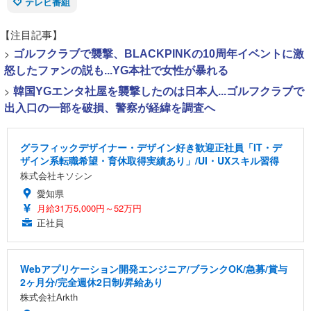
テレビ番組
【注目記事】
>
ゴルフクラブで襲撃、BLACKPINKの10周年イベントに激
怒したファンの説も...YG本社で女性が暴れる
>
韓国YGエンタ社屋を襲撃したのは日本人...ゴルフクラブで
出入口の一部を破損、警察が経緯を調査へ
グラフィックデザイナー・デザイン好き歓迎正社員「IT・デ
ザイン系転職希望・育休取得実績あり」/UI・UXスキル習得
株式会社キソシン
愛知県
月給31万5,000円～52万円
正社員
Webアプリケーション開発エンジニア/ブランクOK/急募/賞与
2ヶ月分/完全週休2日制/昇給あり
株式会社Arkth