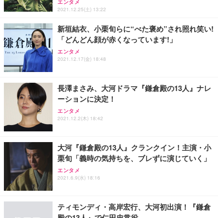
エンタメ
能 人間工学 椅子 腰サポート 90度跳ね上げ式アーム
2021.12.25(土) 13:22
レスト 3Dヘッドレスト ハンガー付き 高反発クッシ
￥49,979
￥1,800
￥7,680
ョン PCチェア 通気性メッシュ ゲーミング/勉強/事
新垣結衣、小栗旬らに“べた褒め”され照れ笑い!
務用 おしゃれ パソコンチェア (ブラック)
「どんどん顔が赤くなっています!」
Sezlife オフィスチェア デスクチェア 疲れない テレ
【整備済み品】Dell E2724HS 27インチ 液晶モニタ
Smart Basic(スマートベーシック) 【Amazon.co.jp
ワーク チェア 強化バックレスト 30度ロッキング機
ー フルHD（1920×1080）VA 非光沢 HDMI/DisplayP
限定】 Smart Basic アイリスオーヤマ ペットシーツ
エンタメ
2021.12.17(金) 18:48
能 人間工学 椅子 腰サポート 90度跳ね上げ式アーム
ort/VGA スピーカー内蔵 高さ調整 スイベル VESA対
超厚型 お徳用 ワイド 100枚入 (x 1) (ケース販売)
レスト 3Dヘッドレスト ハンガー付き 高反発クッシ
応 ComfortView ビジネス向け
￥7,680
￥15,800
￥3,670
ョン PCチェア 通気性メッシュ ゲーミング/勉強/事
務用 おしゃれ パソコンチェア (ホワイト)
長澤まさみ、大河ドラマ『鎌倉殿の13人』ナレ
ーションに決定！
ANDWINT オフィスチェア デスクチェア 肘なし メ
【MiniLED/24.5inch/280Hz/FHD】GRAPHT THE S
アイリスオーヤマ ペットシーツ 超厚型 お徳用 レギ
ッシュ 通気性 ランバーサポート付き 腰サポート ガ
HOOTER Gaming Monitor 24” Essential ゲーミン
エンタメ
ュラー 200枚入【Amazon.co.jp限定】
ス圧無段階昇降 360度回転 キャスター付き コンパク
グモニター QD 24.5インチ 1ms FHD 量子ドット 残
2021.12.2(木) 18:42
ト 幅52×奥行58.5×高さ84～96cm テレワーク 在宅
像低減 (3年保証 | 輝点保証 | 日本メーカー)
￥3,731
￥4,139
￥34,980
勤務 ブラック
大河『鎌倉殿の13人』クランクイン！主演・小
栗旬「義時の気持ちを、ブレずに演じていく」
エンタメ
2021.6.9(水) 18:16
ティモンディ・高岸宏行、大河初出演！『鎌倉
殿の13人』で仁田忠常役