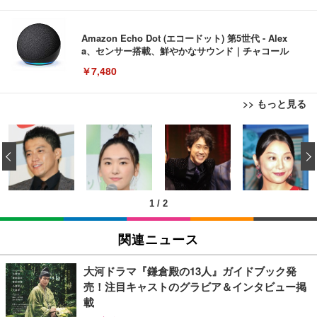
Amazon Echo Dot (エコードット) 第5世代 - Alex
a、センサー搭載、鮮やかなサウンド｜チャコール
￥7,480
>> もっと見る
[EdoErgo] オフィスチェア 椅子 テレワーク 疲れな
EIZO ビジネス向けプレミアムモニター | FlexScan
Amazonベーシック ペットシーツ 薄型 レギュラー 1
い 跳ね上げ式アームレスト コンパクト 約105度ロッ
EV3240X-WT | 31.5型4K UHD・USB Type-C・ホワ
‹
回使い捨て 無香料 ホワイト 300枚
キング pc 事務椅子 360度回転 座面昇降 強化ナイロ
イト
ン樹脂ベース 通気性メッシュ 在宅ワーク H-WY01
￥3,373
￥5,699
￥105,595
(黒網+黒枠+黒足)
1
/
2
EIZO ビジネス向けプレミアムモニター | FlexScan
SIHOO B100 オフィスチェア／デスクチェア メッシ
Amazonベーシック ペットシーツ 厚型 ワイド 42枚
EV2740X-WT | 27.0型4K UHD・USB Type-C・ホワ
ュチェア 人間工学 疲れない ブラック
x2袋(84枚) ホワイト(吸収面:ライトブルー)
関連ニュース
イト
￥27,999
￥3,234
￥109,572
大河ドラマ『鎌倉殿の13人』ガイドブック発
売！注目キャストのグラビア＆インタビュー掲
Sezlife オフィスチェア デスクチェア 疲れない テレ
載
【純正品】27"ゲーミングモニター DualSense 充電
ネオ・ルーライフ ネオ・オムツ L 中型犬用 26枚入
ワーク チェア 強化バックレスト 30度ロッキング機
フック付き（CFI-ZDM1J）
り 単品