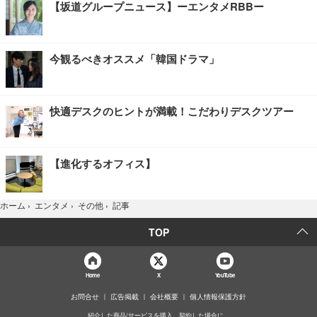
【坂道グループニュース】ーエンタメRBBー
今観るべきオススメ「韓国ドラマ」
快適デスクのヒントが満載！こだわりデスクツアー
【進化するオフィス】
記事
ホーム
›
エンタメ
›
その他
›
TOP
Home
X
YouTube
お問合せ
広告掲載
会社概要
個人情報保護方針
紹介した商品/サービスを購入、契約した場合に、