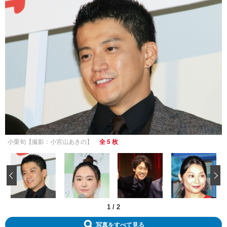
小栗旬【撮影：小宮山あきの】
全 5 枚
‹
1
/
2
写真をすべて見る