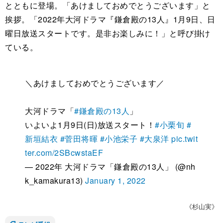
とともに登場。「あけましておめでとうございます」と
挨拶。「2022年大河ドラマ『鎌倉殿の13人』1月9日、日
曜日放送スタートです。是非お楽しみに！」と呼び掛け
ている。
＼あけましておめでとうございます／
大河ドラマ「
#鎌倉殿の13人
」
いよいよ1月9日(日)放送スタート！
#小栗旬
#
新垣結衣
#菅田将暉
#小池栄子
#大泉洋
pic.twit
ter.com/2SBcwstaEF
— 2022年 大河ドラマ「鎌倉殿の13人」 (@nh
k_kamakura13)
January 1, 2022
《杉山実》