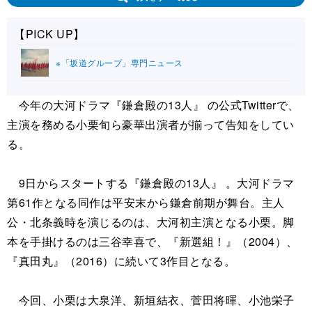
【PICK UP】
※「坂道グループ」専門ニュース
今年の大河ドラマ『鎌倉殿の13人』 の公式Twitterで、
主演を務める小栗旬ら豪華出演者が揃って告知をしてい
る。
9日からスタートする『鎌倉殿の13人』 。大河ドラマ
第61作となる同作は平安末から鎌倉前期が舞台。主人
公・北条義時を演じるのは、大河初主演となる小栗。脚
本を手掛けるのは三谷幸喜で、『新選組！』（2004）、
『真田丸』（2016）に続いて3作目となる。
今回、小栗は大泉洋、新垣結衣、菅田将暉、小池栄子