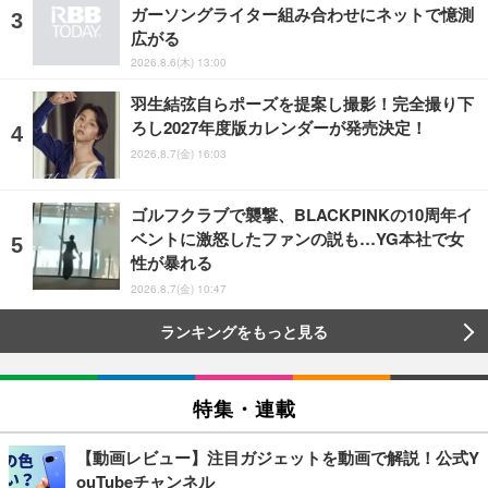
ガーソングライター組み合わせにネットで憶測
広がる
2026.8.6(木) 13:00
羽生結弦自らポーズを提案し撮影！完全撮り下
ろし2027年度版カレンダーが発売決定！
2026.8.7(金) 16:03
ゴルフクラブで襲撃、BLACKPINKの10周年イ
ベントに激怒したファンの説も…YG本社で女
性が暴れる
2026.8.7(金) 10:47
ランキングをもっと見る
特集・連載
【動画レビュー】注目ガジェットを動画で解説！公式Y
ouTubeチャンネル