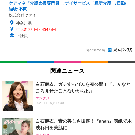
ケアマネ「介護支援専門員」/デイサービス「通所介護」/日勤/
経験:不問
株式会社ツクイ
神奈川県
年収317万円～434万円
正社員
Sponsored by
関連ニュース
白石麻衣、ガチすっぴんを初公開！「こんなと
ころ見せたことないからね」
エンタメ
2021.11.15(月) 5:30
白石麻衣、素の美しさ披露！『anan』表紙で木
洩れ日を美肌に
エンタメ