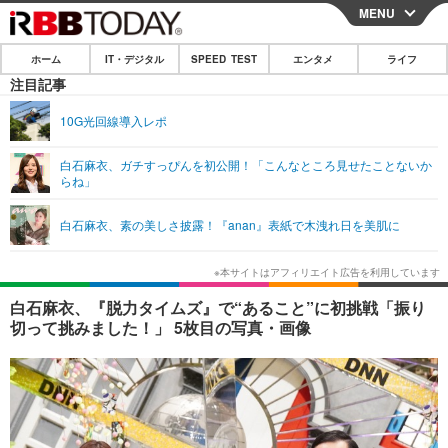
MENU
CLOSE
ホーム
IT・デジタル
SPEED TEST
エンタメ
ライフ
ホーム
注目記事
IT・デジタル
10G光回線導入レポ
IT・デジタルTOP
スマートフォン
SPEED TEST
白石麻衣、ガチすっぴんを初公開！「こんなところ見せたことないか
らね」
ネタ
ガジェット・ツール
エンタメ
白石麻衣、素の美しさ披露！『anan』表紙で木洩れ日を美肌に
ショッピング
その他
エンタメTOP
映画・ドラマ
ライフ
韓流・K-POP
韓国・芸能
ライフTOP
グルメ
リリース一覧
白石麻衣、『脱力タイムズ』で“あること”に初挑戦「振り
音楽
スポーツ
ペット
ショッピング
切って挑みました！」 5枚目の写真・画像
プッシュ通知の停止方法
グラビア
ブログ
その他
ショッピング
その他