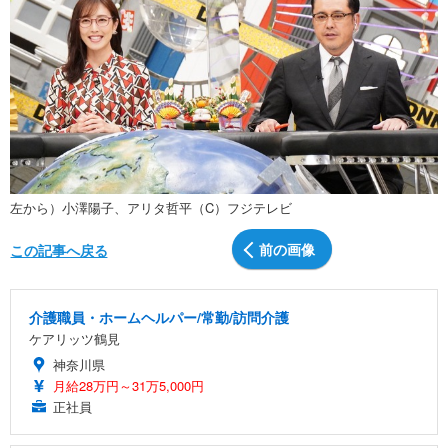
左から）小澤陽子、アリタ哲平（C）フジテレビ
前の画像
この記事へ戻る
介護職員・ホームヘルパー/常勤/訪問介護
ケアリッツ鶴見
神奈川県
月給28万円～31万5,000円
正社員