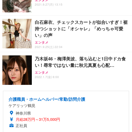
2021.9.27(月) 13:15
白石麻衣、チェックスカートが似合いすぎ！裾
持つショットに「オシャレ」「めっちゃ可愛
い」の声
エンタメ
2021.9.25(土) 22:34
乃木坂46・梅澤美波、落ち込むと1日中ドカ食
い！尋常ではない量に秋元真夏も心配…
エンタメ
2022.1.7(金) 6:00
介護職員・ホームヘルパー/常勤/訪問介護
ケアリッツ鶴見
神奈川県
月給28万円～31万5,000円
正社員