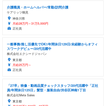
介護職員・ホームヘルパー/常勤/訪問介護
ケアリッツ鶴見
神奈川県
月給28万円～31万5,000円
正社員
一般事務/推し活優先でOK!/年間休日129日/未経験からオフィ
スワークデビュー/20代活躍中
株式会社エクシードジャパン
東京都
月給25万円～
正社員
「27卒」映像・動画品質チェックスタッフ/20代活躍中「正社
員/年間休日125日」髪型・服装自由/渋谷区神南1丁目
株式会社Meta Sales
東京都