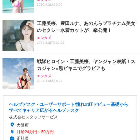
2020.4.2(木) 0:09
工藤美桜、豊田ルナ、あのんらプラチナム美女
のセクシー水着カットが一挙公開！
エンタメ
2021.8.2(月) 22:25
戦隊ヒロイン・工藤美桜、ヤンジャン表紙！ス
カジャン×黒ビキニでグラビアも
エンタメ
2021.4.8(木) 8:31
ヘルプデスク・ユーザーサポート/憧れのITデビュー基礎から
学べてキャリア広がるヘルプデスク
株式会社スタッフサービス
大阪府
月給24万円～50万円
正社員