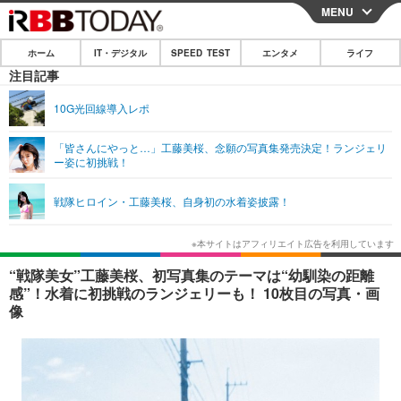
MENU
CLOSE
ホーム
IT・デジタル
SPEED TEST
エンタメ
ライフ
ホーム
注目記事
IT・デジタル
10G光回線導入レポ
IT・デジタルTOP
スマートフォン
SPEED TEST
「皆さんにやっと…」工藤美桜、念願の写真集発売決定！ランジェリ
ー姿に初挑戦！
ネタ
ガジェット・ツール
エンタメ
戦隊ヒロイン・工藤美桜、自身初の水着姿披露！
ショッピング
その他
エンタメTOP
映画・ドラマ
ライフ
韓流・K-POP
韓国・芸能
ライフTOP
グルメ
リリース一覧
“戦隊美女”工藤美桜、初写真集のテーマは“幼馴染の距離
音楽
スポーツ
ペット
ショッピング
感”！水着に初挑戦のランジェリーも！ 10枚目の写真・画
プッシュ通知の停止方法
像
グラビア
ブログ
その他
ショッピング
その他