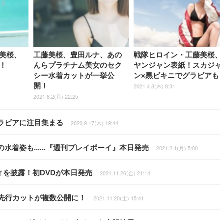
美桜、
工藤美桜、豊田ルナ、あの
戦隊ヒロイン・工藤美桜
！
んらプラチナム美女のセク
ヤンジャン表紙！スカジ
シー水着カットが一挙公
ン×黒ビキニでグラビアも
開！
2021.4.8(木) 8:31
2021.8.2(月) 22:25
ラビアに注目集まる
2020.9.17(木) 19:44
着姿も......『週刊プレイボーイ』本日発売
2021.2.1(月) 5:00
を披露！初DVDが本日発売
2021.11.26(金) 21:14
先行カットが複数公開に！
2021.11.20(土) 15:41