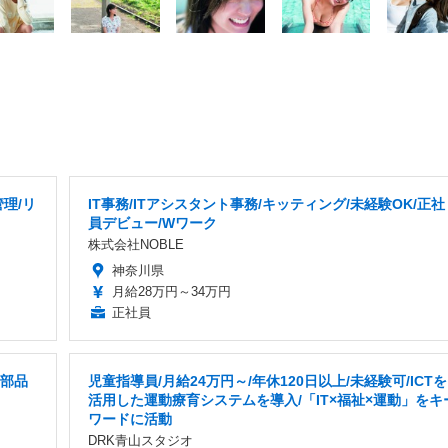
管理/リ
IT事務/ITアシスタント事務/キッティング/未経験OK/正社
員デビュー/Wワーク
株式会社NOBLE
神奈川県
月給28万円～34万円
正社員
械部品
児童指導員/月給24万円～/年休120日以上/未経験可/ICTを
活用した運動療育システムを導入/「IT×福祉×運動」をキ
ワードに活動
DRK青山スタジオ