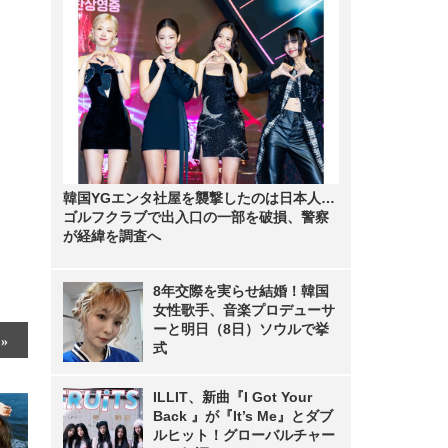
韓国YGエンタ社屋を襲撃したのは日本人…
ゴルフクラブで出入口の一部を破損、警察
が経緯を調査へ
8年交際を実らせ結婚！韓国
女性歌手、音楽プロデューサ
ーと明日（8日）ソウルで挙
式
ILLIT、新曲『I Got Your
Back 』が『It’s Me』とダブ
ルヒット！グローバルチャー