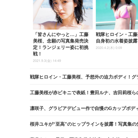
「皆さんにやっと…」工藤
戦隊ヒロイン・工藤
美桜、念願の写真集発売決
自身初の水着姿披露
定！ランジェリー姿に初挑
2020.4.2(木) 0:09
戦！
2021.9.3(金) 14:49
戦隊ヒロイン・工藤美桜、予想外の迫力ボディ！グ
工藤美桜が赤ビキニで表紙！豊田ルナ、吉田莉桜らの水
凛咲子、グラビアデビュー作で自慢のGカップボディ
桜井ユキが“至高”のヒップラインを披露！写真集の