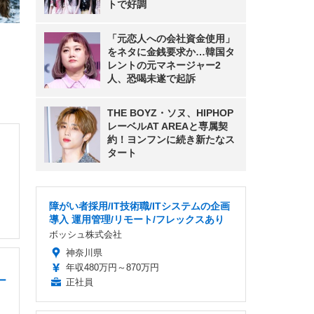
トで好調
「元恋人への会社資金使用」
をネタに金銭要求か…韓国タ
レントの元マネージャー2
人、恐喝未遂で起訴
THE BOYZ・ソヌ、HIPHOP
レーベルAT AREAと専属契
約！ヨンフンに続き新たなス
タート
障がい者採用/IT技術職/ITシステムの企画
導入 運用管理/リモート/フレックスあり
ボッシュ株式会社
神奈川県
年収480万円～870万円
ー
正社員