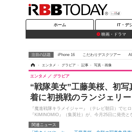
ホーム
IT・デ
映画・ドラマ
注目の話題
iPhone 16
こだわりデスクツアー
A
ホーム
›
エンタメ
›
グラビア
›
記事
›
写真・画像
エンタメ
グラビア
“戦隊美女”工藤美桜、初写
着に初挑戦のランジェリー
『魔進戦隊キラメイジャー』（テレビ朝日）でヒロ
『KIMINOMIO』（集英社）が、今月25日に発売
関連ニュース