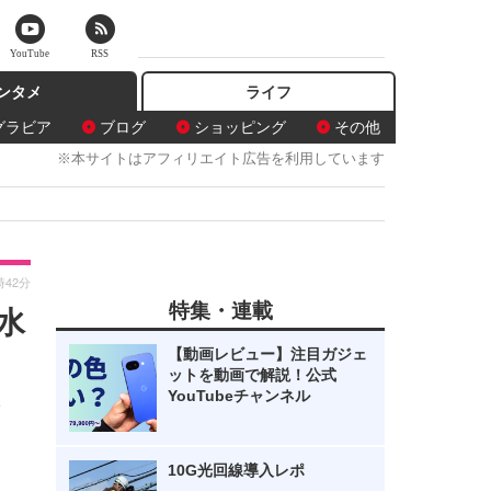
YouTube
RSS
ンタメ
ライフ
グラビア
ブログ
ショッピング
その他
※本サイトはアフィリエイト広告を利用しています
時42分
特集・連載
水
【動画レビュー】注目ガジェ
ットを動画で解説！公式
YouTubeチャンネル
集
10G光回線導入レポ