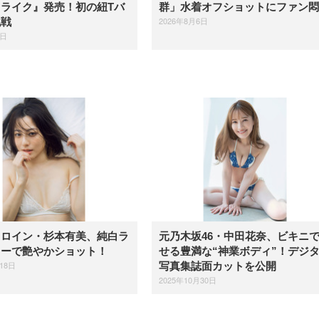
ライク』発売！初の紐Tバ
群」水着オフショットにファン悶
2026年8月6日
挑戦
7日
ヒロイン・杉本有美、純白ラ
元乃木坂46・中田花奈、ビキニ
リーで艶やかショット！
せる豊満な“神業ボディ”！デジ
18日
写真集誌面カットを公開
2025年10月30日