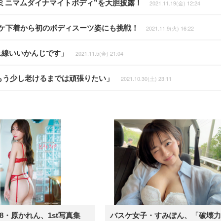
ミニマムダイナマイトボディ”を大胆披露！
2021.11.19(金) 12:24
ケスケ下着から初のボディスーツ姿にも挑戦！
2021.11.9(火) 16:22
れ線いいかんじです」
2021.11.5(金) 21:04
もう少し老けるまでは頑張りたい」
2021.10.30(土) 23:11
48・原かれん、1st写真集
バスケ女子・すみぽん、「破壊力