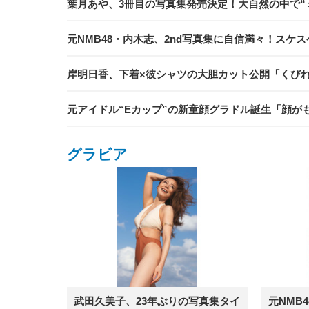
葉月あや、3冊目の写真集発売決定！大自然の中で“
元NMB48・内木志、2nd写真集に自信満々！ス
岸明日香、下着×彼シャツの大胆カット公開「くび
元アイドル“Eカップ”の新童顔グラドル誕生「顔が
グラビア
武田久美子、23年ぶりの写真集タイ
元NMB