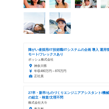
障がい者採用/IT技術職/ITシステムの企画 導入 運用
モート/フレックスあり
ボッシュ株式会社
神奈川県
年収480万円～870万円
正社員
27卒・新卒/ものづくりエンジニアアシスタント/機
の組立・検査/文理不問
株式会社大斗
東京都