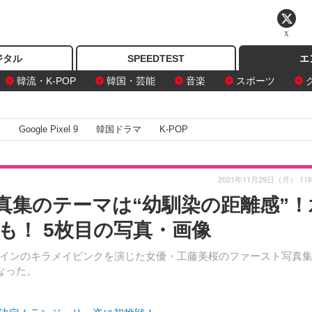
X
ジタル
SPEEDTEST
エ
韓流・K-POP
韓国・芸能
音楽
スポーツ
I
Google Pixel 9
韓国ドラマ
K-POP
2021年11月29日（月） 11
真集のテーマは“幼馴染の距離感”！
も！ 5枚目の写真・画像
インのキラメイピンクを演じた女優・工藤美桜のファースト写真
となった。