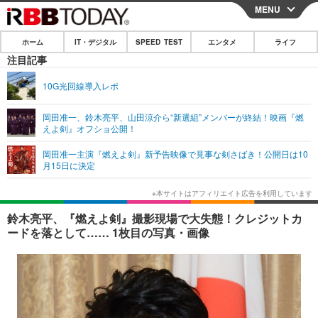
MENU
CLOSE
ホーム
IT・デジタル
SPEED TEST
エンタメ
ライフ
ホーム
注目記事
IT・デジタル
10G光回線導入レポ
IT・デジタルTOP
スマートフォン
SPEED TEST
岡田准一、鈴木亮平、山田涼介ら“新選組”メンバーが終結！映画『燃
えよ剣』オフショ公開！
ネタ
ガジェット・ツール
エンタメ
岡田准一主演『燃えよ剣』新予告映像で見事な剣さばき！公開日は10
ショッピング
その他
月15日に決定
エンタメTOP
映画・ドラマ
ライフ
韓流・K-POP
韓国・芸能
ライフTOP
グルメ
リリース一覧
鈴木亮平、『燃えよ剣』撮影現場で大失態！クレジットカ
音楽
スポーツ
ペット
ショッピング
ードを落として…… 1枚目の写真・画像
プッシュ通知の停止方法
グラビア
ブログ
その他
ショッピング
その他