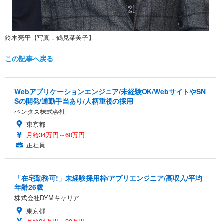
鈴木亮平【写真：鶴見菜美子】
この記事へ戻る
Webアプリケーションエンジニア/未経験OK/WebサイトやSN
Sの開発/通勤手当あり/人柄重視の採用
ベンタス株式会社
東京都
月給34万円～60万円
正社員
「在宅勤務可!」未経験採用枠/アプリエンジニア/高収入/平均
年齢26歳
株式会社DYMキャリア
東京都
月給21万円～30万円