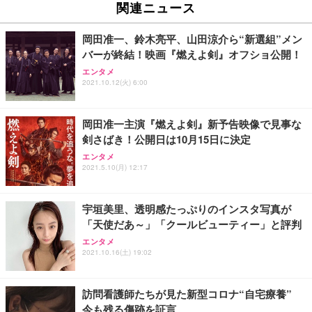
関連ニュース
岡田准一、鈴木亮平、山田涼介ら“新選組”メン
バーが終結！映画『燃えよ剣』オフショ公開！
エンタメ
2021.10.12(火) 6:00
岡田准一主演『燃えよ剣』新予告映像で見事な
剣さばき！公開日は10月15日に決定
エンタメ
2021.5.10(月) 12:17
宇垣美里、透明感たっぷりのインスタ写真が
「天使だあ～」「クールビューティー」と評判
エンタメ
2021.10.16(土) 19:02
訪問看護師たちが見た新型コロナ“自宅療養”
今も残る傷跡を証言