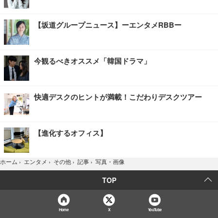
【坂道グループニュース】ーエンタメRBBー
今観るべきオススメ「韓国ドラマ」
快適デスクのヒントが満載！こだわりデスクツアー
【進化するオフィス】
写真・画像
ホーム
›
エンタメ
›
その他
›
記事
›
TOP
Home
X
YouTube