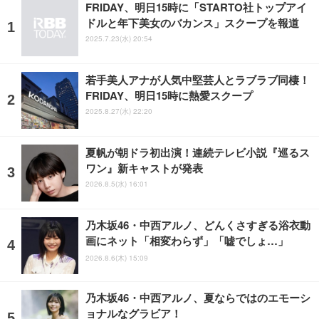
FRIDAY、明日15時に「STARTO社トップアイ
ドルと年下美女のバカンス」スクープを報道
2025.7.23(水) 20:54
若手美人アナが人気中堅芸人とラブラブ同棲！
FRIDAY、明日15時に熱愛スクープ
2025.8.27(水) 22:20
夏帆が朝ドラ初出演！連続テレビ小説『巡るス
ワン』新キャストが発表
2026.8.5(水) 16:01
乃木坂46・中西アルノ、どんくさすぎる浴衣動
画にネット「相変わらず」「嘘でしょ…」
2026.8.6(木) 15:09
乃木坂46・中西アルノ、夏ならではのエモーシ
ョナルなグラビア！