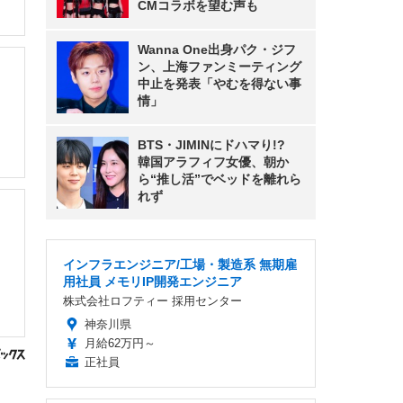
CMコラボを望む声も
Wanna One出身パク・ジフ
ン、上海ファンミーティング
中止を発表「やむを得ない事
情」
BTS・JIMINにドハマり!?
韓国アラフィフ女優、朝か
ら“推し活”でベッドを離れら
れず
インフラエンジニア/工場・製造系 無期雇
用社員 メモリIP開発エンジニア
株式会社ロフティー 採用センター
神奈川県
月給62万円～
正社員