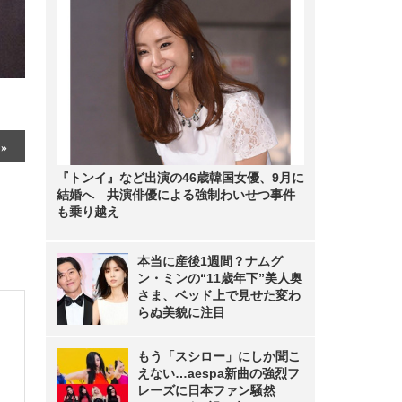
『トンイ』など出演の46歳韓国女優、9月に
結婚へ 共演俳優による強制わいせつ事件
も乗り越え
本当に産後1週間？ナムグ
ン・ミンの“11歳年下”美人奥
さま、ベッド上で見せた変わ
らぬ美貌に注目
もう「スシロー」にしか聞こ
えない…aespa新曲の強烈フ
レーズに日本ファン騒然