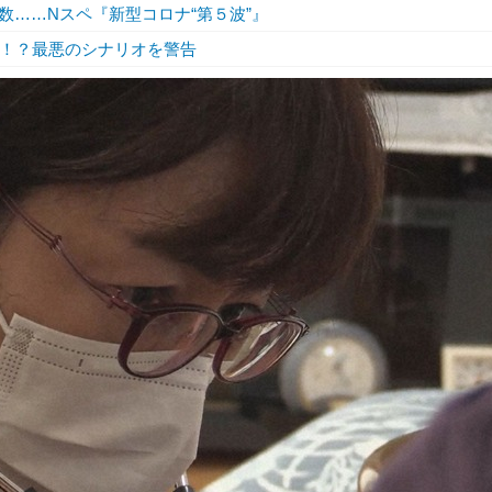
……Nスペ『新型コロナ“第５波”』
人！？最悪のシナリオを警告