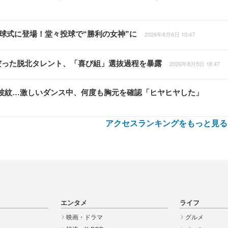
の始球式に登場！堂々投球で“勝利の女神”に
2026年8月6日 10:47
だった脱北タレント、「喜び組」選抜過程を暴露
2026年8月5日 18:47
衣装が波紋…激しいダンス中、何度も胸元を確認「ヒヤヒヤした」
アクセスランキングをもっと見る
エンタメ
ライフ
映画・ドラマ
グルメ