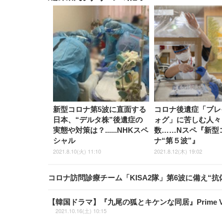
新型コロナ第5波に直面する
コロナ後遺症「ブレ
日本、“デルタ株”後遺症の
ォグ」に苦しむ人々
実態や対策は？......NHKスペ
数……Nスペ『新型
シャル
ナ“第５波”』
2021.8.10(火) 11:10
2021.8.12(木) 19:02
コロナ訪問診療チーム「KISA2隊」第6波に備え“抗体
【韓国ドラマ】『九尾の狐とキケンな同居』Prime
2021.10.16(土) 10:15