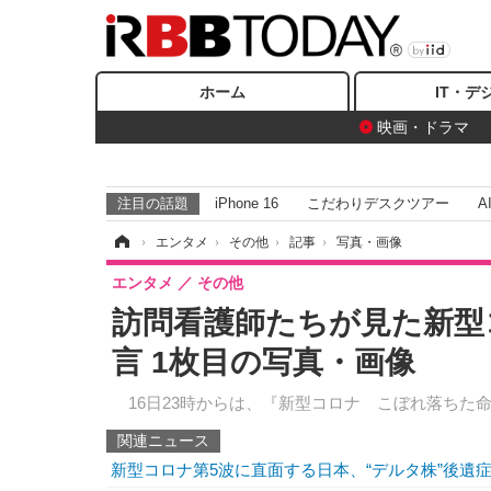
ホーム
IT・デ
映画・ドラマ
注目の話題
iPhone 16
こだわりデスクツアー
A
ホーム
›
エンタメ
›
その他
›
記事
›
写真・画像
エンタメ
その他
訪問看護師たちが見た新型
言 1枚目の写真・画像
16日23時からは、『新型コロナ こぼれ落ちた命
関連ニュース
新型コロナ第5波に直面する日本、“デルタ株”後遺症の実