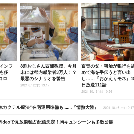
インフ
8割おじさん西浦教授、今月
百音の父・耕治が銀行を
も多
末には都内感染者3万人！？
めて海を手伝うと言い出
コロ
最悪のシナリオを警告
し……『おかえりモネ』1
日放送111話
2021.8.12(木) 13:17
2021.10.16(土) 10:26
カクテル療法”在宅運用準備も.......『情熱大陸』
2021.10.16(土) 10:17
 Videoで見放題独占配信決定！胸キュンシーンも多数公開