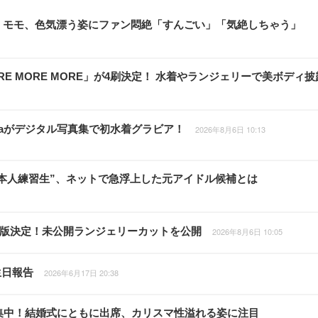
E・モモ、色気漂う姿にファン悶絶「すんごい」「気絶しちゃう」
E MORE MORE」が4刷決定！ 水着やランジェリーで美ボディ披
inaがデジタル写真集で初水着グラビア！
2026年8月6日 10:13
本人練習生”、ネットで急浮上した元アイドル候補とは
重版決定！未公開ランジェリーカットを公開
2026年8月6日 10:05
生日報告
2026年6月17日 20:38
視線集中！結婚式にともに出席、カリスマ性溢れる姿に注目