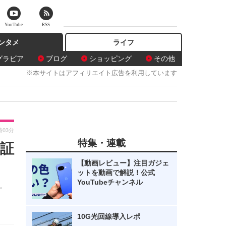
YouTube
RSS
ンタメ
ライフ
グラビア
ブログ
ショッピング
その他
※本サイトはアフィリエイト広告を利用しています
時03分
特集・連載
を証
【動画レビュー】注目ガジェ
ットを動画で解説！公式
YouTubeチャンネル
る。
10G光回線導入レポ