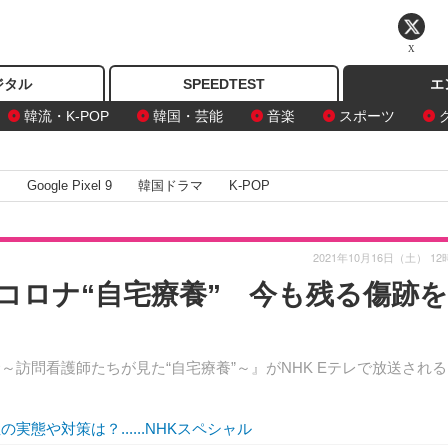
X
ジタル
SPEEDTEST
エ
韓流・K-POP
韓国・芸能
音楽
スポーツ
I
Google Pixel 9
韓国ドラマ
K-POP
2021年10月16日（土） 12
コロナ“自宅療養” 今も残る傷跡
～訪問看護師たちが見た“自宅療養”～』がNHK Eテレで放送され
態や対策は？......NHKスペシャル