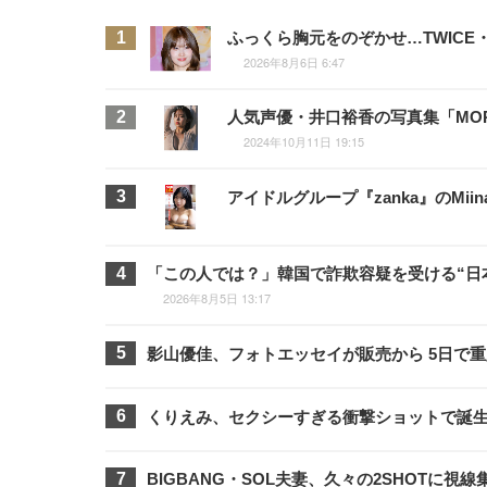
ふっくら胸元をのぞかせ…TWIC
2026年8月6日 6:47
人気声優・井口裕香の写真集「MOR
2024年10月11日 19:15
アイドルグループ『zanka』のMi
「この人では？」韓国で詐欺容疑を受ける“日
2026年8月5日 13:17
影山優佳、フォトエッセイが販売から 5日で
くりえみ、セクシーすぎる衝撃ショットで誕
BIGBANG・SOL夫妻、久々の2SHOTに