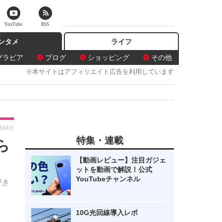
YouTube
RSS
ンタメ
ライフ
グラビア
ブログ
ショッピング
その他
※本サイトはアフィリエイト広告を利用しています
時04分
特集・連載
ら
【動画レビュー】注目ガジェ
ットを動画で解説！公式
YouTubeチャンネル
野き
10G光回線導入レポ