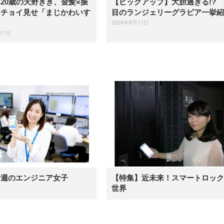
20歳の天野きき、金髪×振
【ピックアップ】大胆過ぎる!? 
をチョイ見せ「まじかわいす
目のランジェリーグラビア一挙紹
2024年9月17日
11日
今週のエンジニア女子
【特集】近未来！スマートロック
世界