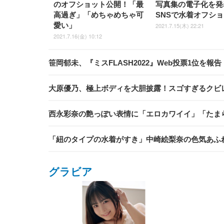
のオフショット公開！「最
写真集の電子化を発
高過ぎ」「めちゃめちゃ可
SNSで水着オフシ
愛い」
2021.7.15(木) 22:21
2021.7.16(金) 10:12
笹岡郁未、『ミスFLASH2022』Web投票1位を
大原優乃、極上ボディを大胆披露！スゴすぎるクビ
西永彩奈の艶っぽい表情に「エロカワイイ」「たま
「紐のタイプの水着がすき」中崎絵梨奈の色気あふ
グラビア