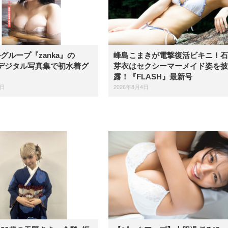
グループ『zanka』の
峰島こまきが電撃復活ビキニ！石
aがデジタル写真集で初水着グ
芽衣はセクシーマーメイド姿を披
！
露！『FLASH』最新号
6日
2026年8月4日