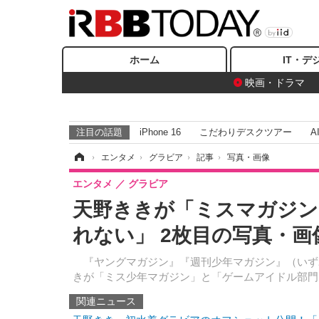
ホーム
IT・デ
映画・ドラマ
注目の話題
iPhone 16
こだわりデスクツアー
A
ホーム
›
エンタメ
›
グラビア
›
記事
›
写真・画像
エンタメ
グラビア
天野ききが「ミスマガジン 
れない」 2枚目の写真・画
『ヤングマガジン』『週刊少年マガジン』（いずれも
きが「ミス少年マガジン」と「ゲームアイドル部門
関連ニュース