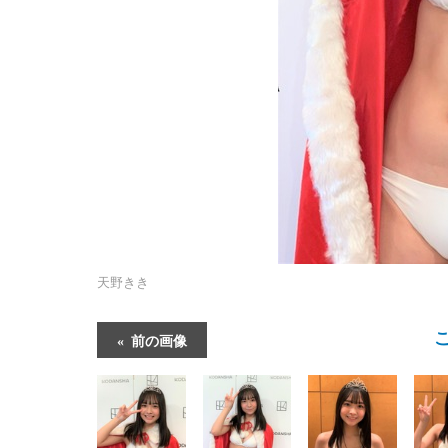
天野きき
前の画像