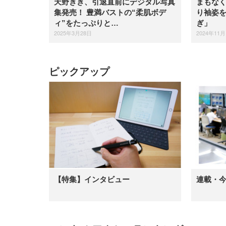
天野きき、引退直前にデジタル写真
まもなく
集発売！ 豊満バストの“柔肌ボデ
り袖姿
ィ”をたっぷりと…
ぎ」
2025年3月28日
2024年11月
ピックアップ
【特集】インタビュー
連載・