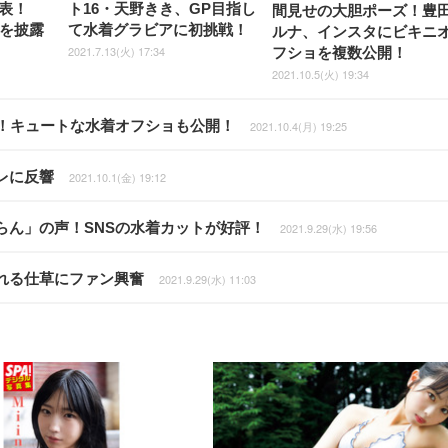
表！
ト16・天野きき、GP目指し
間見せの大胆ポーズ！豊
ョを披露
て水着グラビアに初挑戦！
ルナ、インスタにビキニ
2021.7.13(火) 17:34
フショを複数公開！
2021.10.5(火) 19:34
報告！キュートな水着オフショも公開！
2021.10.4(月) 19:25
レに反響
2021.10.1(金) 19:12
らん」の声！SNSの水着カットが好評！
2021.9.29(水) 19:56
れる仕草にファン興奮
2021.9.29(水) 11:03