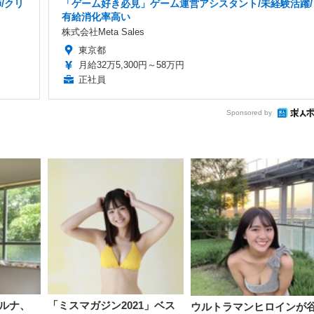
/クリ
「ゲーム好き必見」ゲーム運営アシスタント/未経験活躍/
有給消化率高い
株式会社Meta Sales
東京都
月給32万5,300円～58万円
正社員
Sponsored by
ルナ、
「ミスマガジン2021」ベス
ウルトラマンヒロインが