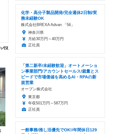
化学・高分子製品開発/完全週休2日制/実
務未経験OK
株式会社BREXA Advan 「56」
神奈川県
月給30万円～40万円
正社員
「第二新卒/未経験歓迎」オートメーショ
ン事業部門/アカウントセールス/裁量とス
ピードで市場価値を高めるAI・RPAの新
規営業
オープン株式会社
東京都
年収501万円～587万円
正社員
一般事務/推し活優先でOK!/年間休日129
谷