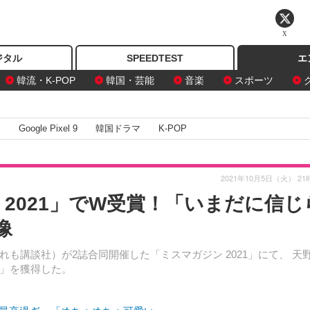
X
ジタル
SPEEDTEST
エ
韓流・K-POP
韓国・芸能
音楽
スポーツ
I
Google Pixel 9
韓国ドラマ
K-POP
2021年10月5日（火） 21
2021」でW受賞！「いまだに信じ
像
講談社）が2誌合同開催した「ミスマガジン 2021」にて、 天
」を獲得した。