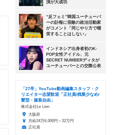
演が大成功
“反フェミ”韓国ユーチューバ
ーの訃報に宿敵の政治活動家
がコメント「同じやり方で嘲
笑することはしない」
インドネシア出身者初のK-
POP女性アイドル、元
SECRET NUMBERディタが
ユーチューバーとの交際公表
「27卒」YouTube動画編集スタッフ・ク
リエイター志望歓迎「正社員/残業少なめ/
髪型・服装自由」
株式会社Le Lien
大阪府
月給24万6,000円～32万円
正社員