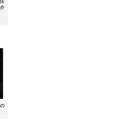
注
介
の