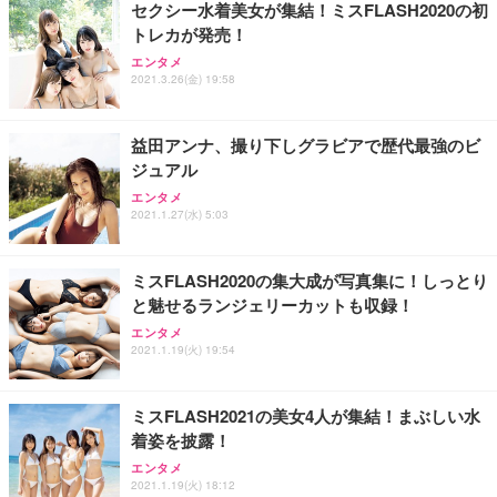
セクシー水着美女が集結！ミスFLASH2020の初
トレカが発売！
エンタメ
2021.3.26(金) 19:58
益田アンナ、撮り下しグラビアで歴代最強のビ
ジュアル
エンタメ
2021.1.27(水) 5:03
ミスFLASH2020の集大成が写真集に！しっとり
と魅せるランジェリーカットも収録！
エンタメ
2021.1.19(火) 19:54
ミスFLASH2021の美女4人が集結！まぶしい水
着姿を披露！
エンタメ
2021.1.19(火) 18:12