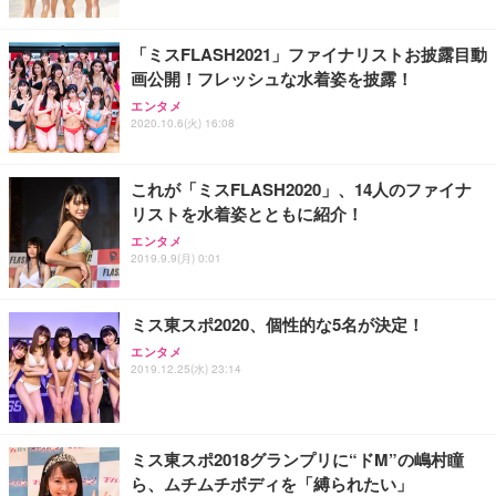
「ミスFLASH2021」ファイナリストお披露目動
画公開！フレッシュな水着姿を披露！
エンタメ
2020.10.6(火) 16:08
これが「ミスFLASH2020」、14人のファイナ
リストを水着姿とともに紹介！
エンタメ
2019.9.9(月) 0:01
ミス東スポ2020、個性的な5名が決定！
エンタメ
2019.12.25(水) 23:14
ミス東スポ2018グランプリに“ドM”の嶋村瞳
ら、ムチムチボディを「縛られたい」