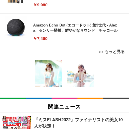
￥9,980
Amazon Echo Dot (エコードット) 第5世代 - Alex
a、センサー搭載、鮮やかなサウンド｜チャコール
￥7,480
>> もっと見る
[EdoErgo] オフィスチェア 椅子 テレワーク 疲れな
EIZO ビジネス向けプレミアムモニター | FlexScan
Amazonベーシック ペットシーツ 薄型 レギュラー 1
い 跳ね上げ式アームレスト コンパクト 約105度ロッ
EV3240X-WT | 31.5型4K UHD・USB Type-C・ホワ
回使い捨て 無香料 ホワイト 300枚
キング pc 事務椅子 360度回転 座面昇降 強化ナイロ
イト
ン樹脂ベース 通気性メッシュ 在宅ワーク H-WY01
￥3,373
￥5,699
￥105,595
(黒網+黒枠+黒足)
EIZO ビジネス向けプレミアムモニター | FlexScan
SIHOO B100 オフィスチェア／デスクチェア メッシ
Amazonベーシック ペットシーツ 厚型 ワイド 42枚
EV2740X-WT | 27.0型4K UHD・USB Type-C・ホワ
ュチェア 人間工学 疲れない ブラック
x2袋(84枚) ホワイト(吸収面:ライトブルー)
関連ニュース
イト
￥27,999
￥3,234
￥109,572
『ミスFLASH2022』ファイナリストの美女10
人が決定！