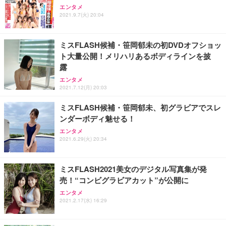
Sezlife オフィスチェア デスクチェア 疲れない テレ
【純正品】27"ゲーミングモニター DualSense 充電
ネオ・ルーライフ ネオ・オムツ L 中型犬用 26枚入
エンタメ
ワーク チェア 強化バックレスト 30度ロッキング機
2021.9.7(火) 20:04
フック付き（CFI-ZDM1J）
り 単品
能 人間工学 椅子 腰サポート 90度跳ね上げ式アーム
レスト 3Dヘッドレスト ハンガー付き 高反発クッシ
￥49,979
￥1,800
￥7,680
ョン PCチェア 通気性メッシュ ゲーミング/勉強/事
ミスFLASH候補・笹岡郁未の初DVDオフショッ
務用 おしゃれ パソコンチェア (ブラック)
ト大量公開！メリハリあるボディラインを披
Sezlife オフィスチェア デスクチェア 疲れない テレ
【整備済み品】Dell E2724HS 27インチ 液晶モニタ
Smart Basic(スマートベーシック) 【Amazon.co.jp
露
ワーク チェア 強化バックレスト 30度ロッキング機
ー フルHD（1920×1080）VA 非光沢 HDMI/DisplayP
限定】 Smart Basic アイリスオーヤマ ペットシーツ
能 人間工学 椅子 腰サポート 90度跳ね上げ式アーム
ort/VGA スピーカー内蔵 高さ調整 スイベル VESA対
超厚型 お徳用 ワイド 100枚入 (x 1) (ケース販売)
エンタメ
2021.7.12(月) 20:03
レスト 3Dヘッドレスト ハンガー付き 高反発クッシ
応 ComfortView ビジネス向け
￥7,680
￥15,800
￥3,670
ョン PCチェア 通気性メッシュ ゲーミング/勉強/事
ミスFLASH候補・笹岡郁未、初グラビアでスレ
務用 おしゃれ パソコンチェア (ホワイト)
ンダーボディ魅せる！
ANDWINT オフィスチェア デスクチェア 肘なし メ
【MiniLED/24.5inch/280Hz/FHD】GRAPHT THE S
アイリスオーヤマ ペットシーツ 超厚型 お徳用 レギ
ッシュ 通気性 ランバーサポート付き 腰サポート ガ
HOOTER Gaming Monitor 24” Essential ゲーミン
エンタメ
ュラー 200枚入【Amazon.co.jp限定】
ス圧無段階昇降 360度回転 キャスター付き コンパク
グモニター QD 24.5インチ 1ms FHD 量子ドット 残
2021.6.29(火) 20:34
ト 幅52×奥行58.5×高さ84～96cm テレワーク 在宅
像低減 (3年保証 | 輝点保証 | 日本メーカー)
￥3,731
￥4,139
￥34,980
勤務 ブラック
ミスFLASH2021美女のデジタル写真集が発
売！“コンビグラビアカット”が公開に
エンタメ
2021.2.17(水) 16:29