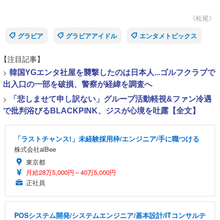
《松尾》
グラビア
グラビアアイドル
エンタメトピックス
【注目記事】
>
韓国YGエンタ社屋を襲撃したのは日本人...ゴルフクラブで
出入口の一部を破損、警察が経緯を調査へ
>
「悲しませて申し訳ない」グループ活動軽視&ファン冷遇
で批判浴びるBLACKPINK、ジスが心境を吐露【全文】
「ラストチャンス!」未経験採用枠/エンジニア/手に職つける
株式会社alBee
東京都
月給28万5,000円～40万5,000円
正社員
POSシステム開発/システムエンジニア/基本設計/ITコンサルテ