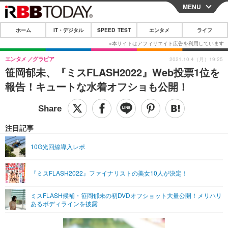
MENU
CLOSE
ホーム
IT・デジタル
SPEED TEST
エンタメ
ライフ
ホーム
IT・デジタル
エンタメ
グラビア
2021.10.4（月）19:25
笹岡郁未、『ミスFLASH2022』Web投票1位を
IT・デジタルTOP
スマートフォン
SPEED TEST
報告！キュートな水着オフショも公開！
ネタ
ガジェット・ツール
エンタメ
ショッピング
その他
エンタメTOP
映画・ドラマ
ライフ
注目記事
韓流・K-POP
韓国・芸能
ライフTOP
グルメ
リリース一覧
10G光回線導入レポ
音楽
スポーツ
ペット
ショッピング
プッシュ通知の停止方法
『ミスFLASH2022』ファイナリストの美女10人が決定！
グラビア
ブログ
その他
ミスFLASH候補・笹岡郁未の初DVDオフショット大量公開！メリハリ
ショッピング
その他
あるボディラインを披露