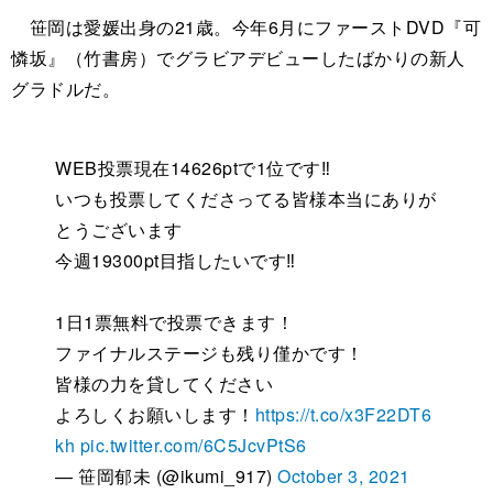
笹岡は愛媛出身の21歳。今年6月にファーストDVD『可
憐坂』（竹書房）でグラビアデビューしたばかりの新人
グラドルだ。
WEB投票現在14626ptで1位です‼️
いつも投票してくださってる皆様本当にありが
とうございます
今週19300pt目指したいです‼️
1日1票無料で投票できます！
ファイナルステージも残り僅かです！
皆様の力を貸してください
よろしくお願いします！
https://t.co/x3F22DT6
kh
pic.twitter.com/6C5JcvPtS6
— 笹岡郁未 (@ikumi_917)
October 3, 2021