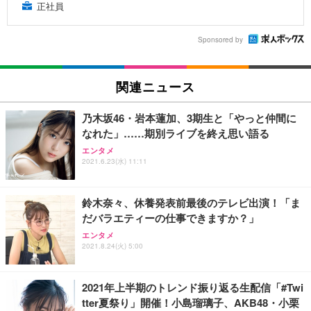
正社員
Sponsored by
関連ニュース
乃木坂46・岩本蓮加、3期生と「やっと仲間に
なれた」……期別ライブを終え思い語る
エンタメ
2021.6.23(水) 11:11
鈴木奈々、休養発表前最後のテレビ出演！「ま
だバラエティーの仕事できますか？」
エンタメ
2021.8.24(火) 5:00
2021年上半期のトレンド振り返る生配信「#Twi
tter夏祭り」開催！小島瑠璃子、AKB48・小栗