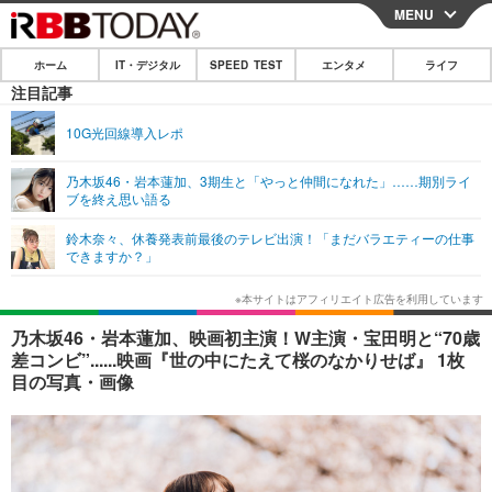
MENU
CLOSE
ホーム
IT・デジタル
SPEED TEST
エンタメ
ライフ
ホーム
注目記事
IT・デジタル
10G光回線導入レポ
IT・デジタルTOP
スマートフォン
SPEED TEST
乃木坂46・岩本蓮加、3期生と「やっと仲間になれた」……期別ライ
ブを終え思い語る
ネタ
ガジェット・ツール
エンタメ
鈴木奈々、休養発表前最後のテレビ出演！「まだバラエティーの仕事
ショッピング
その他
できますか？」
エンタメTOP
映画・ドラマ
ライフ
韓流・K-POP
韓国・芸能
ライフTOP
グルメ
リリース一覧
乃木坂46・岩本蓮加、映画初主演！W主演・宝田明と“70歳
音楽
スポーツ
ペット
ショッピング
差コンビ”......映画『世の中にたえて桜のなかりせば』 1枚
プッシュ通知の停止方法
目の写真・画像
グラビア
ブログ
その他
ショッピング
その他