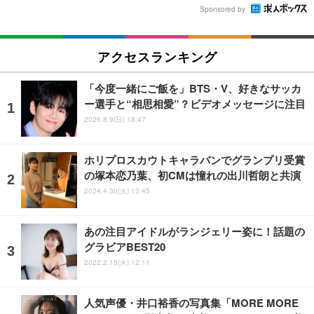
Sponsored by
アクセスランキング
「今度一緒にご飯を」BTS・V、好きなサッカ
ー選手と“相思相愛”？ビデオメッセージに注目
2026.8.9(日) 18:47
ホリプロスカウトキャラバンでグランプリ受賞
の塚本恋乃葉、初CMは憧れの出川哲朗と共演
2024.4.30(火) 13:45
あの注目アイドルがランジェリー姿に！話題の
グラビアBEST20
2022.2.15(火) 12:11
人気声優・井口裕香の写真集「MORE MORE